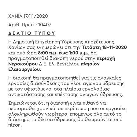
ΧΑΝΙΑ 17/11/2020
Αριθ. Πρωτ.: 10407
Δ Ε Λ Τ Ι Ο Τ Υ Π Ο Υ
Η Δημοτική Επιχείρηση Ύδρευσης Αποχέτευσης
Χανίων σας ενημερώνει ότι την
Τετάρτη 18-11-2020
και από ώρα
8:00 π.μ. έως 1:00 μ.μ.
, θα
πραγματοποιηθεί διακοπή νερού στην
περιοχή
Νεροκούρου
Δ.Ε. Ελ. Βενιζέλου
πλησίον
Ελαιουργείου
.
Η διακοπή θα πραγματοποιηθεί για τις αναγκαίες
εργασίες διασύνδεσης του νέου αγωγού ύδρευσης
με τον υφιστάμενο, στα πλαίσια εργολαβίας
αντικατάστασης και επέκτασης αγωγών ύδρευσης.
Σημειώνεται ότι η διακοπή είναι πιθανό να
περιορισθεί χρονικά, σε περίπτωση που οι εργασίες
ολοκληρωθούν νωρίτερα, επομένως όλο αυτό το
διάστημα τα δίκτυα ύδρευσης θα θεωρούνται υπό
πίεση.