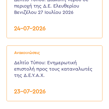
σε
περιοχή της Δ.Ε. Ελευθερίου
περιοχή
της
Βενιζέλου 27 Ιουλίου 2026
Δ.Ε.
Ελευθερίου
Βενιζέλου
24-07-2026
27
Ιουλίου
2026
Δελτίο
Τύπου:
Ανακοινώσεις
Eνημερωτική
επιστολή
Δελτίο Τύπου: Eνημερωτική
προς
επιστολή προς τους καταναλωτές
τους
καταναλωτές
της Δ.Ε.Υ.Α.Χ.
της
Δ.Ε.Υ.Α.Χ.
23-07-2026