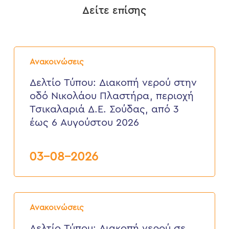
Δείτε επίσης
Δελτίο
Τύπου:
Ανακοινώσεις
Διακοπή
νερού
Δελτίο Τύπου: Διακοπή νερού στην
στην
οδό Νικολάου Πλαστήρα, περιοχή
οδό
Νικολάου
Τσικαλαριά Δ.Ε. Σούδας, από 3
Πλαστήρα,
έως 6 Αυγούστου 2026
περιοχή
Τσικαλαριά
Δ.Ε.
Σούδας,
03-08-2026
από
3
έως
6
Δελτίο
Αυγούστου
Τύπου:
2026
Ανακοινώσεις
Διακοπή
νερού
Δελτίο Τύπου: Διακοπή νερού σε