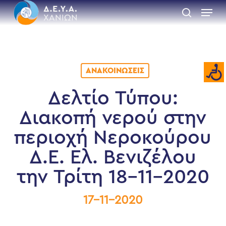
Skip
Menu
to
search
main
Close
content
Menu
ΑΝΑΚΟΙΝΏΣΕΙΣ
Δελτίο Τύπου:
Διακοπή νερού στην
περιοχή Νεροκούρου
Δ.Ε. Ελ. Βενιζέλου
την Τρίτη 18-11-2020
17-11-2020