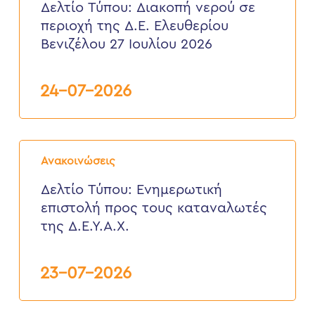
νερού
Δελτίο Τύπου: Διακοπή νερού σε
σε
περιοχή της Δ.Ε. Ελευθερίου
περιοχή
της
Βενιζέλου 27 Ιουλίου 2026
Δ.Ε.
Ελευθερίου
Βενιζέλου
24-07-2026
27
Ιουλίου
2026
Δελτίο
Τύπου:
Ανακοινώσεις
Eνημερωτική
επιστολή
Δελτίο Τύπου: Eνημερωτική
προς
επιστολή προς τους καταναλωτές
τους
καταναλωτές
της Δ.Ε.Υ.Α.Χ.
της
Δ.Ε.Υ.Α.Χ.
23-07-2026