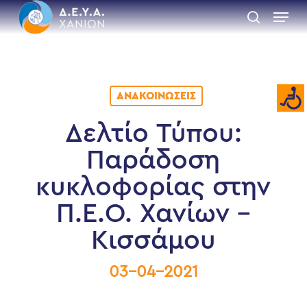
Skip
Menu
to
search
main
Close
content
Menu
ΑΝΑΚΟΙΝΏΣΕΙΣ
Δελτίο Τύπου:
Παράδοση
κυκλοφορίας στην
Π.Ε.O. Χανίων –
Κισσάμου
03-04-2021