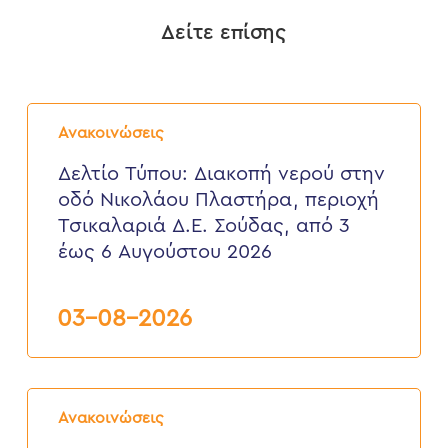
Δείτε επίσης
Δελτίο
Τύπου:
Ανακοινώσεις
Διακοπή
νερού
Δελτίο Τύπου: Διακοπή νερού στην
στην
οδό Νικολάου Πλαστήρα, περιοχή
οδό
Νικολάου
Τσικαλαριά Δ.Ε. Σούδας, από 3
Πλαστήρα,
έως 6 Αυγούστου 2026
περιοχή
Τσικαλαριά
Δ.Ε.
Σούδας,
03-08-2026
από
3
έως
6
Δελτίο
Αυγούστου
Τύπου:
2026
Ανακοινώσεις
Διακοπή