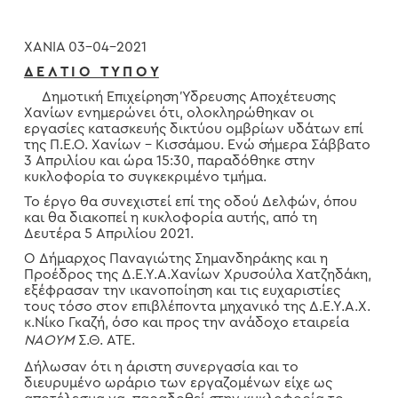
ΧΑΝΙΑ 03-04-2021
Δ Ε Λ Τ Ι Ο Τ Υ Π Ο Υ
Δημοτική Επιχείρηση Ύδρευσης Αποχέτευσης
Χανίων ενημερώνει ότι, ολοκληρώθηκαν οι
εργασίες κατασκευής δικτύου ομβρίων υδάτων επί
της Π.Ε.Ο. Χανίων – Κισσάμου. Ενώ σήμερα Σάββατο
3 Απριλίου και ώρα 15:30, παραδόθηκε στην
κυκλοφορία το συγκεκριμένο τμήμα.
Το έργο θα συνεχιστεί επί της οδού Δελφών, όπου
και θα διακοπεί η κυκλοφορία αυτής, από τη
Δευτέρα 5 Απριλίου 2021.
Ο Δήμαρχος Παναγιώτης Σημανδηράκης και η
Προέδρος της Δ.Ε.Υ.Α.Χανίων Χρυσούλα Χατζηδάκη,
εξέφρασαν την ικανοποίηση και τις ευχαριστίες
τους τόσο στον επιβλέποντα μηχανικό της Δ.Ε.Υ.Α.Χ.
κ.Νίκο Γκαζή, όσο και προς την ανάδοχο εταιρεία
ΝΑΟΥΜ
Σ.Θ. ΑΤΕ.
Δήλωσαν ότι η άριστη συνεργασία και το
διευρυμένο ωράριο των εργαζομένων είχε ως