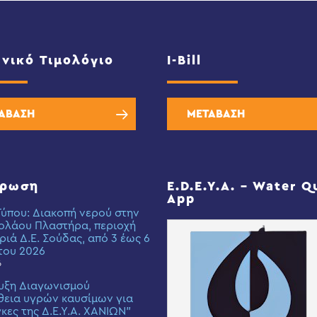
νικό Τιμολόγιο
I-Bill
ΑΒΑΣΗ
ΜΕΤΑΒΑΣΗ
έρωση
E.D.E.Y.A. – Water Q
App
Τύπου: Διακοπή νερού στην
ολάου Πλαστήρα, περιοχή
ριά Δ.Ε. Σούδας, από 3 έως 6
του 2026
6
υξη Διαγωνισμού
εια υγρών καυσίμων για
γκες της Δ.Ε.Υ.Α. ΧΑΝΙΩΝ”