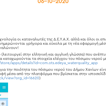
06-10-2020
νολογία οι καταναλωτές της Δ.Ε.Υ.Α.Χ. αλλά και όλοι οι ε
νημερώνονται γρήγορα και εύκολα με τη νέα εφαρμογή μέσα
αναλώνουν!
λειτουργεί στην ελληνική και αγγλική γλώσσα) που ανέπτυξε
ία καταχωρούνται τα στοιχεία ελέγχου του πόσιμου νερού μ
/store/apps/details?id=com.ots.edeya_waterquality_app
α για την ποιότητα του πόσιμου νερού του Δήμου Χανίων είν
φή μέσα από την πλατφόρμα που βρίσκεται στην ιστοσελίδα 
eck/view?org_id=16620
)