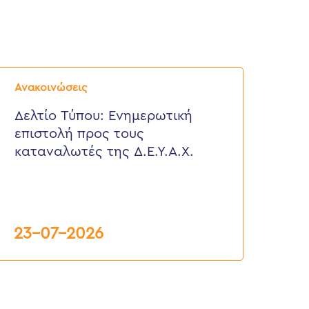
ελτίο
ύπου:
Ανακοινώσεις
νημερωτική
πιστολή
Δελτίο Τύπου: Eνημερωτική
ρος
επιστολή προς τους
ους
αταναλωτές
καταναλωτές της Δ.Ε.Υ.Α.Χ.
ης
.Ε.Υ.Α.Χ.
23-07-2026