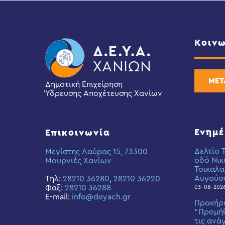
Κοινω
ΜΕΤ
Δημοτική Επιχείρηση
Ύδρευσης Αποχέτευσης Χανίων
Ενημ
Επικοινωνία
Δελτίο 
Μεγίστης Λαύρας 15, 73300
οδό Νικ
Μουρνιές Χανίων
Τσικαλα
Αυγούσ
Τηλ:
28210 36280
,
28210 36220
Φαξ:
28210 36288
03-08-202
E-mail:
info@deyach.gr
Προκήρ
“Προμήθ
τις ανά