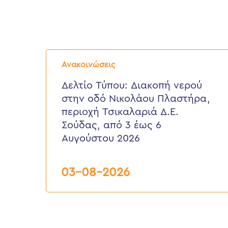
Δελτίο
Τύπου:
Ανακοινώσεις
Διακοπή
νερού
Δελτίο Τύπου: Διακοπή νερού
στην
στην οδό Νικολάου Πλαστήρα,
οδό
Νικολάου
περιοχή Τσικαλαριά Δ.Ε.
Πλαστήρα,
Σούδας, από 3 έως 6
περιοχή
Τσικαλαριά
Αυγούστου 2026
Δ.Ε.
Σούδας,
από
03-08-2026
3
έως
6
Αυγούστου
2026