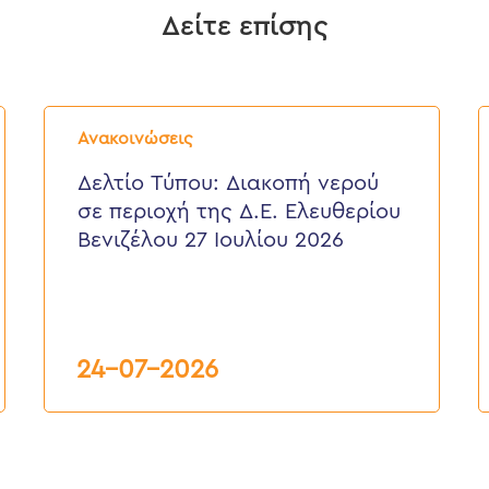
Δείτε επίσης
Δελτίο
Δ
Τύπου:
Τ
Ανακοινώσεις
Διακοπή
E
νερού
ε
Δελτίο Τύπου: Διακοπή νερού
σε
π
σε περιοχή της Δ.Ε. Ελευθερίου
περιοχή
τ
της
κ
Βενιζέλου 27 Ιουλίου 2026
Δ.Ε.
τ
Ελευθερίου
Δ
Βενιζέλου
27
Ιουλίου
2026
24-07-2026