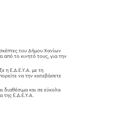
πισκέπτες του Δήμου Χανίων
 από το κινητό τους, για την
 η Ε.Δ.Ε.Υ.Α. με τη
πορείτε να την κατεβάσετε
αι διαθέσιμα και σε εύκολα
της Ε.Δ.Ε.Υ.Α.