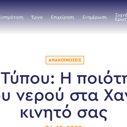
Συχν
ξυπηρέτηση
Έργα
Επιχείρηση
Ενημέρωση
Ερωτ
ΑΝΑΚΟΙΝΏΣΕΙΣ
 Τύπου: Η ποιότ
υ νερού στα Χα
κινητό σας