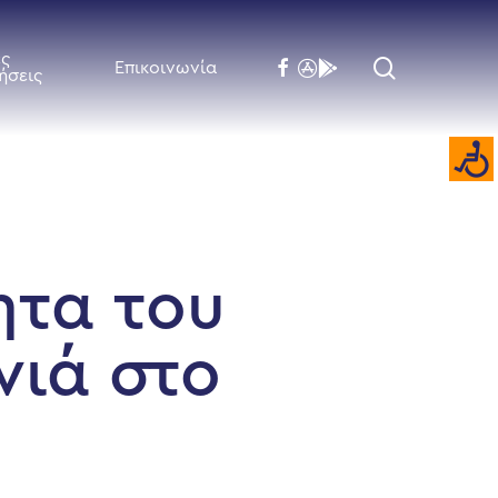
ές
search
facebook
flickr
behance
Επικοινωνία
ήσεις
ητα του
νιά στο