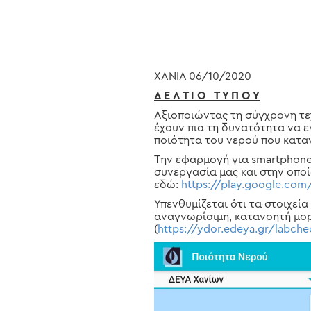
ΧΑΝΙΑ 06/10/2020
Hit enter to search or ESC to close
Δ Ε Λ Τ Ι Ο Τ Υ Π Ο Υ
Αξιοποιώντας τη σύγχρονη τεχ
έχουν πια τη δυνατότητα να ε
ποιότητα του νερού που κατ
Την εφαρμογή για smartphone (
συνεργασία μας και στην οπο
εδώ:
https://play.google.com
Υπενθυμίζεται ότι τα στοιχεί
αναγνωρίσιμη, κατανοητή μορ
(
https://ydor.edeya.gr/labch