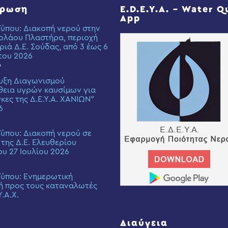
έρωση
E.D.E.Y.A. – Water Q
App
Τύπου: Διακοπή νερού στην
ολάου Πλαστήρα, περιοχή
ριά Δ.Ε. Σούδας, από 3 έως 6
του 2026
6
υξη Διαγωνισμού
εια υγρών καυσίμων για
γκες της Δ.Ε.Υ.Α. ΧΑΝΙΩΝ”
6
Τύπου: Διακοπή νερού σε
 της Δ.Ε. Ελευθερίου
ου 27 Ιουλίου 2026
Τύπου: Eνημερωτική
ή προς τους καταναλωτές
Υ.Α.Χ.
Διαύγεια