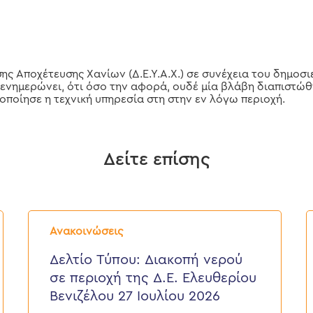
ης Αποχέτευσης Χανίων (Δ.Ε.Υ.Α.Χ.) σε συνέχεια του δημοσι
 ενημερώνει, ότι όσο την αφορά, ουδέ μία βλάβη διαπιστώθ
ποίησε η τεχνική υπηρεσία στη στην εν λόγω περιοχή.
Δείτε επίσης
Δελτίο
Δ
Τύπου:
Τ
Ανακοινώσεις
Διακοπή
E
νερού
ε
Δελτίο Τύπου: Διακοπή νερού
σε
π
σε περιοχή της Δ.Ε. Ελευθερίου
περιοχή
τ
της
κ
Βενιζέλου 27 Ιουλίου 2026
Δ.Ε.
τ