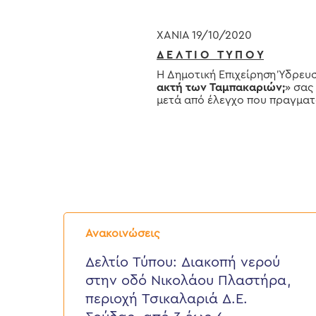
ΧΑΝΙΑ 19/10/2020
Δ Ε Λ Τ Ι Ο Τ Υ Π Ο Υ
Η Δημοτική Επιχείρηση Ύδρευσ
ακτή των Ταμπακαριών;
» σας
μετά από έλεγχο που πραγματο
Δελτίο
Τύπου:
Ανακοινώσεις
Διακοπή
νερού
Δελτίο Τύπου: Διακοπή νερού
στην
στην οδό Νικολάου Πλαστήρα,
οδό
Νικολάου
περιοχή Τσικαλαριά Δ.Ε.
Πλαστήρα,