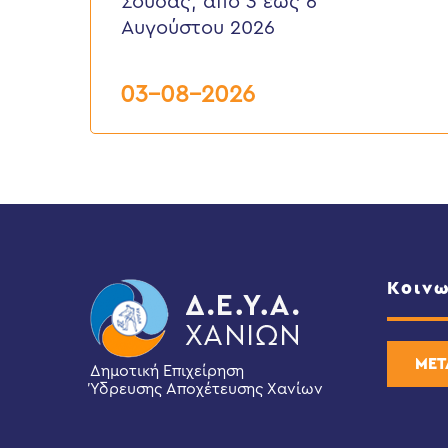
Σούδας, από 3 έως 6
περιοχή
Τσικαλαριά
Αυγούστου 2026
Δ.Ε.
Σούδας,
από
03-08-2026
3
έως
6
Αυγούστου
2026
Κοινω
ΜΕΤ
Δημοτική Επιχείρηση
Ύδρευσης Αποχέτευσης Χανίων