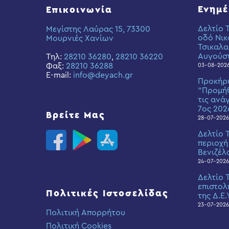
Ενημ
Επικοινωνία
Δελτίο 
Μεγίστης Λαύρας 15, 73300
οδό Νικ
Μουρνιές Χανίων
Τσικαλα
Αυγούσ
Τηλ:
28210 36280
,
28210 36220
Φαξ:
28210 36288
03-08-202
E-mail:
info@deyach.gr
Προκήρ
“Προμήθ
τις ανά
7ος 202
Βρείτε Μας
28-07-2026
Δελτίο 
περιοχή
Βενιζέλ
24-07-2026
Δελτίο 
επιστολ
Πολιτικές Ιστοσελίδας
της Δ.Ε.
23-07-2026
Πολιτική Απορρήτου
Πολιτική Cookies