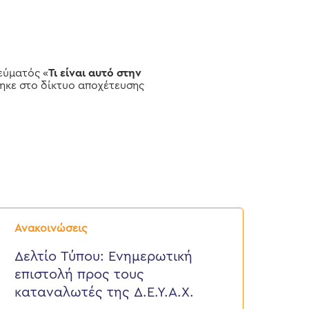
εύματός «
Τι είναι αυτό στην
ηκε στο δίκτυο αποχέτευσης
ελτίο
ύπου:
Ανακοινώσεις
νημερωτική
πιστολή
Δελτίο Τύπου: Eνημερωτική
ρος
επιστολή προς τους
ους
αταναλωτές
καταναλωτές της Δ.Ε.Υ.Α.Χ.
ης