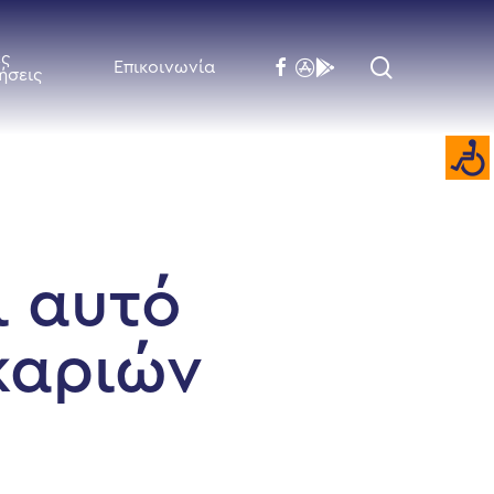
ές
search
facebook
flickr
behance
Επικοινωνία
ήσεις
ι αυτό
καριών