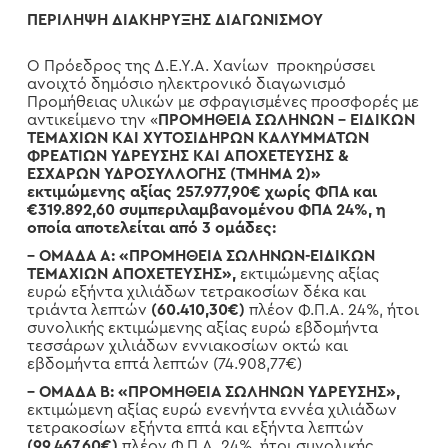
ΠΕΡΙΛΗΨΗ ΔΙΑΚΗΡΥΞΗΣ ΔΙΑΓΩΝΙΣΜΟΥ
Ο Πρόεδρος της Δ.Ε.Υ.Α. Χανίων προκηρύσσει
ανοιχτό δημόσιο ηλεκτρονικό διαγωνισμό
Προμήθειας υλικών με σφραγισμένες προσφορές με
αντικείμενο την «
ΠΡΟΜΗΘΕΙΑ ΣΩΛΗΝΩΝ – ΕΙΔΙΚΩΝ
ΤΕΜΑΧΙΩΝ ΚΑΙ ΧΥΤΟΣΙΔΗΡΩΝ ΚΑΛΥΜΜΑΤΩΝ
ΦΡΕΑΤΙΩΝ ΥΔΡΕΥΣΗΣ ΚΑΙ ΑΠΟΧΕΤΕΥΣΗΣ &
ΕΣΧΑΡΩΝ ΥΔΡΟΣΥΛΛΟΓΗΣ (ΤΜΗΜΑ 2)»
εκτιμώμενης αξίας 257.977,90€ χωρίς ΦΠΑ και
€319.892,60
συμπεριλαμβανομένου ΦΠΑ 24%,
η
οποία αποτελείται από 3 ομάδες:
– ΟΜΑΔΑ Α: «ΠΡΟΜΗΘΕΙΑ ΣΩΛΗΝΩΝ-ΕΙΔΙΚΩΝ
ΤΕΜΑΧΙΩΝ ΑΠΟΧΕΤΕΥΣΗΣ»,
εκτιμώμενης αξίας
ευρώ εξήντα χιλιάδων τετρακοσίων δέκα και
τριάντα λεπτών
(60.410,30€)
πλέον Φ.Π.Α. 24%, ήτοι
συνολικής εκτιμώμενης αξίας ευρώ εβδομήντα
τεσσάρων χιλιάδων εννιακοσίων οκτώ και
εβδομήντα επτά λεπτών (74.908,77€)
–
ΟΜΑΔΑ Β: «ΠΡΟΜΗΘΕΙΑ ΣΩΛΗΝΩΝ ΥΔΡΕΥΣΗΣ»,
εκτιμώμενη αξίας ευρώ ενενήντα εννέα χιλιάδων
τετρακοσίων εξήντα επτά και εξήντα λεπτών
(99.467,60€)
πλέον Φ.Π.Α. 24%, ήτοι συνολικής