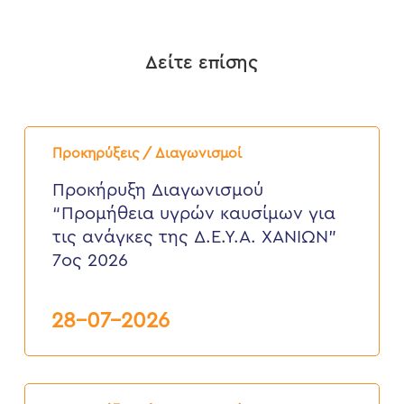
Δείτε επίσης
Προκήρυξη
Διαγωνισμού
Προκηρύξεις / Διαγωνισμοί
“Προμήθεια
υγρών
Προκήρυξη Διαγωνισμού
καυσίμων
“Προμήθεια υγρών καυσίμων για
για
τις
τις ανάγκες της Δ.Ε.Υ.Α. ΧΑΝΙΩΝ”
ανάγκες
7ος 2026
της
Δ.Ε.Υ.Α.
ΧΑΝΙΩΝ”
7ος
28-07-2026
2026
ΠΡΟΚΗΡΥΞΗ