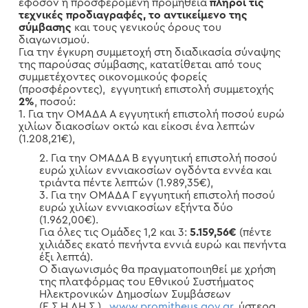
εφόσον η προσφερόμενη προμήθεια
πληροί τις
τεχνικές προδιαγραφές, το αντικείμενο της
σύμβασης
και τους γενικούς όρους του
διαγωνισμού.
Για την έγκυρη συμμετοχή στη διαδικασία σύναψης
της παρούσας σύμβασης, κατατίθεται από τους
συμμετέχοντες οικονομικούς φορείς
(προσφέροντες), εγγυητική επιστολή συμμετοχής
2%
, ποσού:
1. Για την ΟΜΑΔΑ Α εγγυητική επιστολή ποσού ευρώ
χιλίων διακοσίων οκτώ και είκοσι ένα λεπτών
(1.208,21€),
Για την ΟΜΑΔΑ Β εγγυητική επιστολή ποσού
ευρώ χιλίων εννιακοσίων ογδόντα εννέα και
τριάντα πέντε λεπτών (1.989,35€),
Για την ΟΜΑΔΑ Γ εγγυητική επιστολή ποσού
ευρώ χιλίων εννιακοσίων εξήντα δύο
(1.962,00€).
Για όλες τις Ομάδες 1,2 και 3:
5.159,56€
(πέντε
χιλιάδες εκατό πενήντα εννιά ευρώ και πενήντα
έξι λεπτά).
Ο διαγωνισμός θα πραγματοποιηθεί με χρήση
της πλατφόρμας του Εθνικού Συστήματος
Ηλεκτρονικών Δημοσίων Συμβάσεων
(Ε.Σ.Η.ΔΗ.Σ.) ,
www.promitheus.gov.gr
, ύστερα