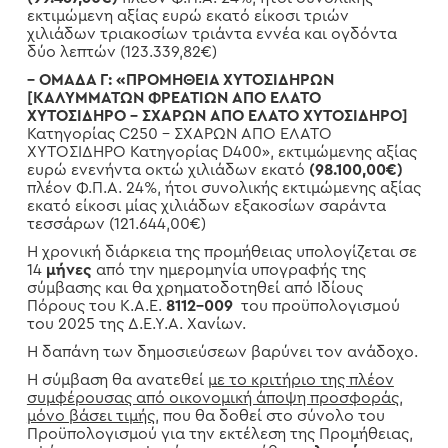
εκτιμώμενη αξίας ευρώ εκατό είκοσι τριών
χιλιάδων τριακοσίων τριάντα εννέα και ογδόντα
δύο λεπτών (123.339,82€)
– ΟΜΑΔΑ Γ: «ΠΡΟΜΗΘΕΙΑ ΧΥΤΟΣΙΔΗΡΩΝ
[ΚΑΛΥΜΜΑΤΩΝ ΦΡΕΑΤΙΩΝ ΑΠΟ ΕΛΑΤΟ
ΧΥΤΟΣΙΔΗΡΟ
– ΣΧΑΡΩΝ ΑΠΟ ΕΛΑΤΟ ΧΥΤΟΣΙΔΗΡΟ]
Κατηγορίας C250 – ΣΧΑΡΩΝ ΑΠΟ ΕΛΑΤΟ
ΧΥΤΟΣΙΔΗΡΟ Κατηγορίας D400», εκτιμώμενης αξίας
ευρώ ενενήντα οκτώ χιλιάδων εκατό
(98.100,00€)
πλέον Φ.Π.Α. 24%, ήτοι συνολικής εκτιμώμενης αξίας
εκατό είκοσι μίας χιλιάδων εξακοσίων σαράντα
τεσσάρων (121.644,00€)
Η χρονική διάρκεια της προμήθειας υπολογίζεται σε
14
μήνες
από την ημερομηνία υπογραφής της
σύμβασης και θα χρηματοδοτηθεί από Ιδίους
Πόρους του Κ.Α.Ε.
8112-009
του προϋπολογισμού
του 2025 της Δ.Ε.Υ.Α. Χανίων.
Η δαπάνη των δημοσιεύσεων βαρύνει τον ανάδοχο.
Η σύμβαση θα ανατεθεί
με το κριτήριο της πλέον
συμφέρουσας από οικονομική άποψη προσφοράς,
μόνο βάσει τιμής
, που θα δοθεί στο σύνολο του
Προϋπολογισμού για την εκτέλεση της Προμήθειας,