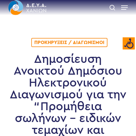
Skip
Menu
to
search
main
Close
content
Menu
ΠΡΟΚΗΡΎΞΕΙΣ / ΔΙΑΓΩΝΙΣΜΟΊ
Δημοσίευση
Ανοικτού Δημόσιου
Ηλεκτρονικού
Διαγωνισμού για την
“Προμήθεια
σωλήνων – ειδικών
τεμαχίων και