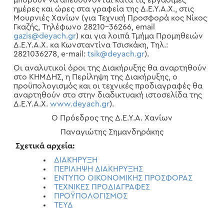
μπορούν να απευθύνονται κατά τις εργάσιμες
ημέρες και ώρες στα γραφεία της Δ.Ε.Υ.Α.Χ., στις
Μουρνιές Χανίων (για Τεχνική Προσφορά κος Νίκος
Γκαζής, Τηλέφωνο 28210-36266, email
gazis@deyach.gr
) και για λοιπά Τμήμα Προμηθειών
Δ.Ε.Υ.Α.Χ. κα Κωνσταντίνα Τσισκάκη, Τηλ.:
2821036278, e-mail:
tsik@deyach.gr
).
Οι αναλυτικοί όροι της Διακήρυξης θα αναρτηθούν
στο ΚΗΜΔΗΣ, η Περίληψη της Διακήρυξης, ο
προϋπολογισμός και οι τεχνικές προδιαγραφές θα
αναρτηθούν στο στην διαδικτυακή ιστοσελίδα της
Δ.Ε.Υ.Α.Χ.
www.deyach.gr
).
Ο Πρόεδρος της Δ.Ε.Υ.Α. Χανίων
Παναγιώτης Σημανδηράκης
Σχετικά αρχεία:
ΔΙΑΚΗΡΥΞΗ
ΠΕΡΙΛΗΨΗ ΔΙΑΚΗΡΥΞΗΣ
ΕΝΤΥΠΟ ΟΙΚΟΝΟΜΙΚΗΣ ΠΡΟΣΦΟΡΑΣ
ΤΕΧΝΙΚΕΣ ΠΡΟΔΙΑΓΡΑΦΕΣ
ΠΡΟΫΠΟΛΟΓΙΣΜΟΣ
ΤΕΥΔ