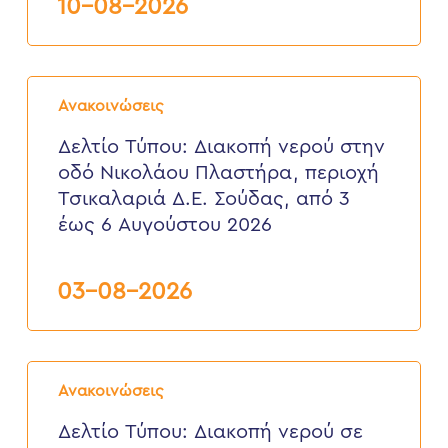
10-08-2026
10
Αυγούστου
2026
Δελτίο
Τύπου:
Ανακοινώσεις
Διακοπή
νερού
Δελτίο Τύπου: Διακοπή νερού στην
στην
οδό Νικολάου Πλαστήρα, περιοχή
οδό
Νικολάου
Τσικαλαριά Δ.Ε. Σούδας, από 3
Πλαστήρα,
έως 6 Αυγούστου 2026
περιοχή
Τσικαλαριά
Δ.Ε.
Σούδας,
03-08-2026
από
3
έως
6
Δελτίο
Αυγούστου
Τύπου:
2026
Ανακοινώσεις
Διακοπή
νερού
Δελτίο Τύπου: Διακοπή νερού σε
σε