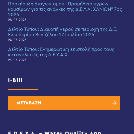
Προκήρυξη Διαγωνισμού “Προμήθεια υγρών
καυσίμων για τις ανάγκες της Δ.Ε.Υ.Α. ΧΑΝΙΩΝ” 7ος
2026
28-07-2026
Δελτίο Τύπου: Διακοπή νερού σε περιοχή της Δ.Ε.
Ελευθερίου Βενιζέλου 27 Ιουλίου 2026
24-07-2026
Δελτίο Τύπου: Eνημερωτική επιστολή προς τους
καταναλωτές της Δ.Ε.Υ.Α.Χ.
23-07-2026
I-Bill
ΜΕΤΑΒΑΣΗ
E.D.E.Y.A. – Water Quality App