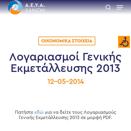
Skip
Menu
to
search
main
Close
content
Menu
ΟΙΚΟΝΟΜΙΚΆ ΣΤΟΙΧΕΊΑ
Λογαριασμοί Γενικής
Εκμετάλλευσης 2013
12-05-2014
Πατήστε
εδώ
για να δείτε τους Λογαριασμούς
Γενικής Εκμετάλλευσης 2013 σε μορφή PDF.