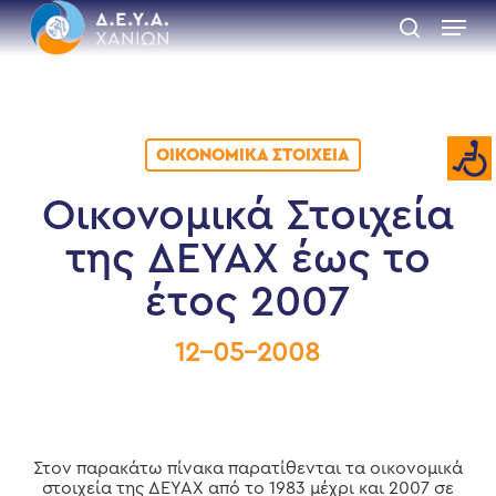
Skip
Menu
to
search
main
Close
content
Menu
ΟΙΚΟΝΟΜΙΚΆ ΣΤΟΙΧΕΊΑ
Οικονομικά Στοιχεία
της ΔΕΥΑΧ έως το
έτος 2007
12-05-2008
Στον παρακάτω πίνακα παρατίθενται τα οικονομικά
στοιχεία της ΔΕΥΑΧ από το 1983 μέχρι και 2007 σε