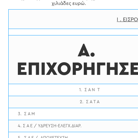
χιλιάδες ευρώ.
Ι . ΕΙΣΡ
Α.
ΕΠΙΧΟΡΗΓΗΣΕ
1. Σ Α Ν Τ
2. Σ Α Τ Α
3. Σ Α Μ
4. Σ Α Ε / ΥΔΡΕΥΣΗ-ΕΛΕΓΧ.ΔΙΑΡ.