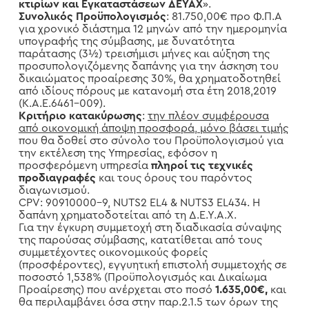
κτιρίων και Εγκαταστάσεων ΔΕΥΑΧ
».
Συνολικός Προϋπολογισμός
: 81.750,00€ προ Φ.Π.Α
για χρονικό διάστημα 12 μηνών από την ημερομηνία
υπογραφής της σύμβασης, με δυνατότητα
παράτασης (3½) τρεισήμισι μήνες και αύξηση της
προσυπολογιζόμενης δαπάνης για την άσκηση του
δικαιώματος προαίρεσης 30%, θα χρηματοδοτηθεί
από ιδίους πόρους με κατανομή στα έτη 2018,2019
(Κ.Α.Ε.6461-009).
Κριτήριο κατακύρωσης
:
την πλέον συμφέρουσα
από οικονομική άποψη προσφορά, μόνο βάσει τιμής
που θα δοθεί στο σύνολο του Προϋπολογισμού για
την εκτέλεση της Υπηρεσίας, εφόσον η
προσφερόμενη υπηρεσία
πληροί τις τεχνικές
προδιαγραφές
και τους όρους του παρόντος
διαγωνισμού.
CPV: 90910000-9, NUTS2 EL4 & NUTS3 EL434. Η
δαπάνη χρηματοδοτείται από τη Δ.Ε.Υ.Α.Χ.
Για την έγκυρη συμμετοχή στη διαδικασία σύναψης
της παρούσας σύμβασης, κατατίθεται από τους
συμμετέχοντες οικονομικούς φορείς
(προσφέροντες), εγγυητική επιστολή συμμετοχής σε
ποσοστό 1,538% (Προϋπολογισμός και Δικαίωμα
Προαίρεσης) που ανέρχεται στο ποσό
1.635,00€,
και
θα περιλαμβάνει όσα στην παρ.2.1.5 των όρων της