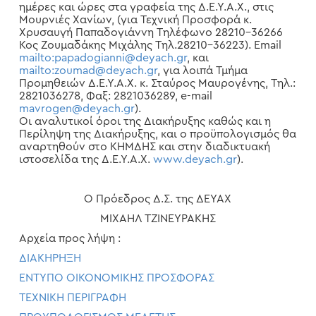
ημέρες και ώρες στα γραφεία της Δ.Ε.Υ.Α.Χ., στις
Μουρνιές Χανίων, (για Τεχνική Προσφορά κ.
Χρυσαυγή Παπαδογιάννη Τηλέφωνο 28210-36266
Κος Ζουμαδάκης Μιχάλης Τηλ.28210-36223). Email
mailto:papadogianni@deyach.gr
, και
mailto:zoumad@deyach.gr
, για λοιπά Τμήμα
Προμηθειών Δ.Ε.Υ.Α.Χ. κ. Σταύρος Μαυρογένης, Τηλ.:
2821036278, Φαξ: 2821036289, e-mail
mavrogen@deyach.gr
).
Οι αναλυτικοί όροι της Διακήρυξης καθώς και η
Περίληψη της Διακήρυξης, και ο προϋπολογισμός θα
αναρτηθούν στο ΚΗΜΔΗΣ και στην διαδικτυακή
ιστοσελίδα της Δ.Ε.Υ.Α.Χ.
www.deyach.gr
).
Ο Πρόεδρος Δ.Σ. της ΔΕΥΑΧ
ΜΙΧΑΗΛ ΤΖΙΝΕΥΡΑΚΗΣ
Αρχεία προς λήψη :
ΔΙΑΚΗΡΗΞΗ
ΕΝΤΥΠΟ ΟΙΚΟΝΟΜΙΚΗΣ ΠΡΟΣΦΟΡΑΣ
ΤΕΧΝΙΚΗ ΠΕΡΙΓΡΑΦΗ