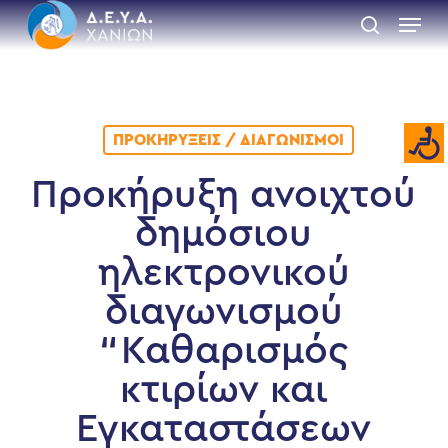
Skip
Menu
to
search
main
Close
content
Menu
ΠΡΟΚΗΡΎΞΕΙΣ / ΔΙΑΓΩΝΙΣΜΟΊ
Προκήρυξη ανοιχτού
δημόσιου
ηλεκτρονικού
διαγωνισμού
“Καθαρισμός
κτιρίων και
Εγκαταστάσεων