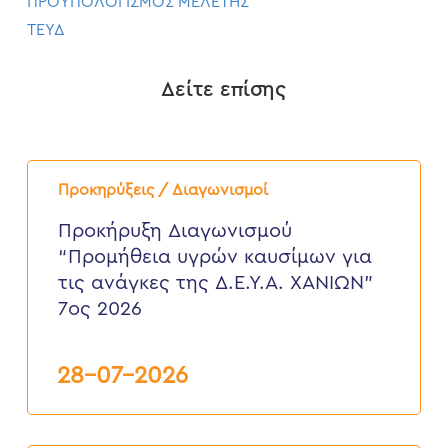
ΠΡΟΥΠΟΛΟΓΙΣΜΟΣ ΜΕΛΕΤΗΣ
ΤΕΥΔ
Δείτε επίσης
Προκήρυξη
Διαγωνισμού
Προκηρύξεις / Διαγωνισμοί
“Προμήθεια
υγρών
Προκήρυξη Διαγωνισμού
καυσίμων
“Προμήθεια υγρών καυσίμων για
για
τις
τις ανάγκες της Δ.Ε.Υ.Α. ΧΑΝΙΩΝ”
ανάγκες
7ος 2026
της
Δ.Ε.Υ.Α.
ΧΑΝΙΩΝ”
7ος
28-07-2026
2026