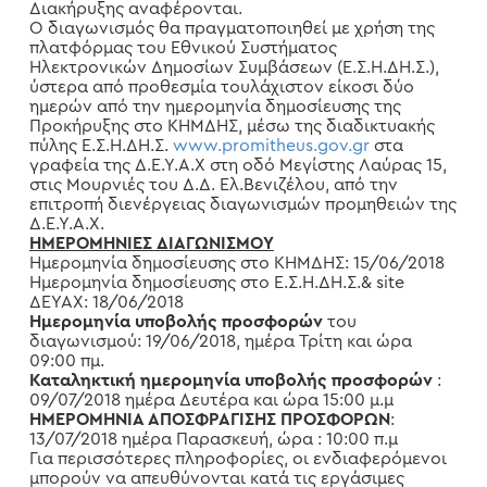
Διακήρυξης αναφέρονται.
Ο διαγωνισμός θα πραγματοποιηθεί με χρήση της
πλατφόρμας του Εθνικού Συστήματος
Ηλεκτρονικών Δημοσίων Συμβάσεων (Ε.Σ.Η.ΔΗ.Σ.),
ύστερα από προθεσμία τουλάχιστον είκοσι δύο
ημερών από την ημερομηνία δημοσίευσης της
Προκήρυξης στο ΚΗΜΔΗΣ, μέσω της διαδικτυακής
πύλης Ε.Σ.Η.ΔΗ.Σ.
www.promitheus.gov.gr
στα
γραφεία της Δ.Ε.Υ.Α.Χ στη οδό Μεγίστης Λαύρας 15,
στις Μουρνιές του Δ.Δ. Ελ.Βενιζέλου, από την
επιτροπή διενέργειας διαγωνισμών προμηθειών της
Δ.Ε.Υ.Α.Χ.
ΗΜΕΡΟΜΗΝΙΕΣ ΔΙΑΓΩΝΙΣΜΟΥ
Ημερομηνία δημοσίευσης στο ΚΗΜΔΗΣ: 15/06/2018
Ημερομηνία δημοσίευσης στο Ε.Σ.Η.ΔΗ.Σ.& site
ΔΕΥΑΧ: 18/06/2018
Ημερομηνία υποβολής προσφορών
του
διαγωνισμού: 19/06/2018, ημέρα Τρίτη και ώρα
09:00 πμ.
Καταληκτική ημερομηνία υποβολής προσφορών
:
09/07/2018 ημέρα Δευτέρα και ώρα 15:00 μ.μ
ΗΜΕΡΟΜΗΝΙΑ ΑΠΟΣΦΡΑΓΙΣΗΣ ΠΡΟΣΦΟΡΩΝ
:
13/07/2018 ημέρα Παρασκευή, ώρα : 10:00 π.μ
Για περισσότερες πληροφορίες, οι ενδιαφερόμενοι
μπορούν να απευθύνονται κατά τις εργάσιμες