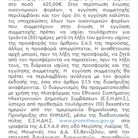
στο ποσό 625,00€. Στην περίπτωση ένωσης
οικονομικών φορέων, η εγγύηση συμμετοχής
περιλαμβάνει και τον όρο ότι η εγγύηση καλύπτει
τις υποχρεώσεις όλων των οικονομικών φορέων
που συμμετέχουν στην ένωση. Η εγγύηση
συμμετοχής πρέπει να ισχύει τουλάχιστον για
τριάντα (30) ημέρες μετά τη λήξη του χρόνου ισχύος
της προσφοράς του άρθρου 2.4.5 της παρούσας,
άλλως η προσφορά απορρίπτεται. Η αναθέτουσα
αρχή μπορεί, πριν τη λήξη της προσφοράς, να ζητά
από τον προσφέροντα να παρατείνει, πριν τη λήξη
τους, τη διάρκεια ισχύος της προσφοράς και της
εγγύησης συμμετοχής. Η εγγύηση συμμετοχής θα
πρέπει να περιλαμβάνει ανάλογα με τον φορέα
έκδοσής της, όσα στο άρθρο 2.1.5 της διακήρυξης
αναφέρονται. Ο διαγωνισμός θα πραγματοποιηθεί
με χρήση της πλατφόρμας του Εθνικού Συστήματος
Ηλεκτρονικών Δημοσίων Συμβάσεων (Ε.Σ.Η.ΔΗ.Σ.),
ύστερα από προθεσμία τουλάχιστον (10) δεκαπέντε
ημερών από την ημερομηνία δημοσίευσης της
Προκήρυξης στο ΚΗΜΔΗΣ, μέσω της διαδικτυακής
πύλης Ε.Σ.Η.ΔΗ.Σ.
www.promitheus.gov.gr
στα
γραφεία της Δ.Ε.Υ.Α.Χ στη οδό Μεγίστης Λαύρας 15,
στις Μουρνιές του Δ.Δ. Ελ.Βενιζέλου, από την
επιτροπή διενέργειας διαγωνισμών προμηθειών