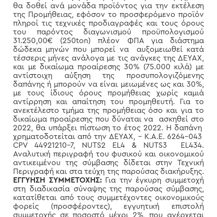
θα δοθεί ανά μονάδα προϊόντος για την εκτέλεση
της Προμήθειας, εφόσον το προσφερόμενο προϊόν
πληροί τις τεχνικές προδιαγραφές και τους όρους
του παρόντος διαγωνισμού προϋπολογισμού
31.250,00€ (250ton) πλέον ΦΠΑ για διάστημα
δώδεκα μηνών που μπορεί να αυξομειωθεί κατά
τέσσερις μήνες ανάλογα με τις ανάγκες της ΔΕΥΑΧ,
και με δικαίωμα προαίρεσης 30% (75.000 κιλά) με
αντίστοιχη αύξηση της προσυπολογιζόμενης
δαπάνης ή μπορούν να είναι μειωμένες ως και 30%,
με τους ίδιους όρους προμήθειας χωρίς καμιά
αντίρρηση και απαίτηση του προμηθευτή. Για το
ανεκτέλεστο τμήμα της προμήθειας όσο και για το
δικαίωμα προαίρεσης που δύναται να ασκηθεί στο
2022, θα υπάρξει πίστωση το έτος 2022. Η δαπάνη
χρηματοδοτείται από την ΔΕΥΑΧ, – Κ.Α.Ε. 6264-043
CPV 44921210-7, NUTS2 EL4 & NUTS3 EL434.
Αναλυτική περιγραφή του φυσικού και οικονομικού
αντικειμένου της σύμβασης δίδεται στην Τεχνική
Περιγραφή και στα τεύχη της παρούσας διακήρυξης.
ΕΓΓΥΗΣΗ ΣΥΜΜΕΤΟΧΗΣ:
Για την έγκυρη συμμετοχή
στη διαδικασία σύναψης της παρούσας σύμβασης,
κατατίθεται από τους συμμετέχοντες οικονομικούς
φορείς (προσφέροντες), εγγυητική επιστολή
συμμετοχής σε ποσοστό μέχρι 2%, που ανέρχεται