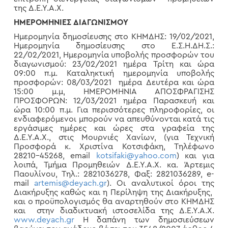
της Δ.Ε.Υ.Α.Χ.
ΗΜΕΡΟΜΗΝΙΕΣ ΔΙΑΓΩΝΙΣΜΟΥ
Ημερομηνία δημοσίευσης στο ΚΗΜΔΗΣ: 19/02/2021,
Ημερομηνία δημοσίευσης στο Ε.Σ.Η.ΔΗ.Σ.:
22/02/2021, Ημερομηνία υποβολής προσφορών του
διαγωνισμού: 23/02/2021 ημέρα Τρίτη και ώρα
09:00 π.μ. Καταληκτική ημερομηνία υποβολής
προσφορών: 08/03/2021 ημέρα Δευτέρα και ώρα
15:00 μ.μ, ΗΜΕΡΟΜΗΝΙΑ ΑΠΟΣΦΡΑΓΙΣΗΣ
ΠΡΟΣΦΟΡΩΝ: 12/03/2021 ημέρα Παρασκευή και
ώρα 10:00 π.μ. Για περισσότερες πληροφορίες, οι
ενδιαφερόμενοι μπορούν να απευθύνονται κατά τις
εργάσιμες ημέρες και ώρες στα γραφεία της
Δ.Ε.Υ.Α.Χ., στις Μουρνιές Χανίων, (για Τεχνική
Προσφορά κ. Χριστίνα Κοτσιφάκη, Τηλέφωνο
28210-45268, email
kotsifaki@yahoo.com
) και για
λοιπά, Τμήμα Προμηθειών Δ.Ε.Υ.Α.Χ. κα. Άρτεμις
Παουλίνου, Τηλ.: 2821036278, Φαξ: 2821036289, e-
mail
artemis@deyach.gr
). Οι αναλυτικοί όροι της
Διακήρυξης καθώς και η Περίληψη της Διακήρυξης,
και ο προϋπολογισμός θα αναρτηθούν στο ΚΗΜΔΗΣ
και στην διαδικτυακή ιστοσελίδα της Δ.Ε.Υ.Α.Χ.
www.deyach.gr
Η δαπάνη των δημοσιεύσεων