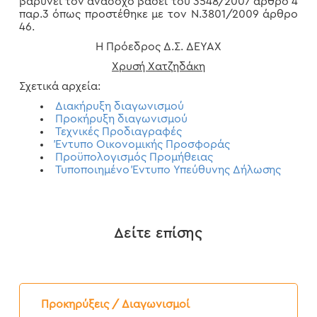
βαρύνει τον ανάδοχο βάσει του 3548/2007 άρθρο 4
παρ.3 όπως προστέθηκε με τον Ν.3801/2009 άρθρο
46.
Η Πρόεδρος Δ.Σ. ΔΕΥΑΧ
Χρυσή Χατζηδάκη
Σχετικά αρχεία:
Διακήρυξη διαγωνισμού
Προκήρυξη διαγωνισμού
Τεχνικές Προδιαγραφές
Έντυπο Οικονομικής Προσφοράς
Προϋπολογισμός Προμήθειας
Τυποποιημένο Έντυπο Υπεύθυνης Δήλωσης
Δείτε επίσης
Προκήρυξη
Διαγωνισμού
Προκηρύξεις / Διαγωνισμοί
“Προμήθεια