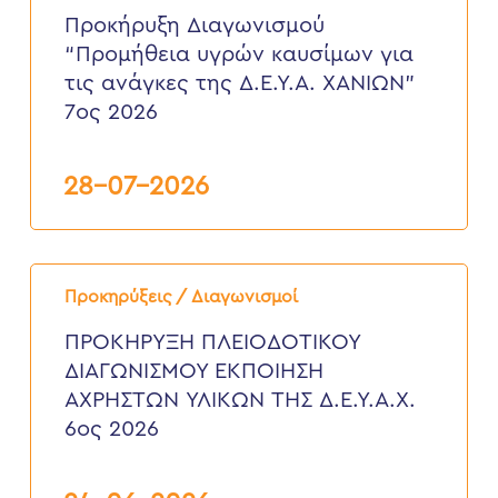
υγρών
Προκήρυξη Διαγωνισμού
καυσίμων
“Προμήθεια υγρών καυσίμων για
για
τις
τις ανάγκες της Δ.Ε.Υ.Α. ΧΑΝΙΩΝ”
ανάγκες
7ος 2026
της
Δ.Ε.Υ.Α.
ΧΑΝΙΩΝ”
7ος
28-07-2026
2026
ΠΡΟΚΗΡΥΞΗ
ΠΛΕΙΟΔΟΤΙΚΟΥ
Προκηρύξεις / Διαγωνισμοί
ΔΙΑΓΩΝΙΣΜΟΥ
ΕΚΠΟΙΗΣΗ
ΠΡΟΚΗΡΥΞΗ ΠΛΕΙΟΔΟΤΙΚΟΥ
ΑΧΡΗΣΤΩΝ
ΔΙΑΓΩΝΙΣΜΟΥ ΕΚΠΟΙΗΣΗ
ΥΛΙΚΩΝ
ΤΗΣ
ΑΧΡΗΣΤΩΝ ΥΛΙΚΩΝ ΤΗΣ Δ.Ε.Υ.Α.Χ.
Δ.Ε.Υ.Α.Χ.
6ος 2026
6ος
2026