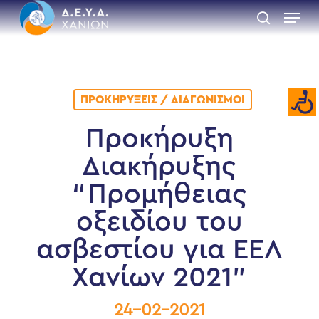
Skip
Menu
to
search
main
Close
content
Menu
ΠΡΟΚΗΡΎΞΕΙΣ / ΔΙΑΓΩΝΙΣΜΟΊ
Προκήρυξη
Διακήρυξης
“Προμήθειας
οξειδίου του
ασβεστίου για ΕΕΛ
Χανίων 2021”
24-02-2021