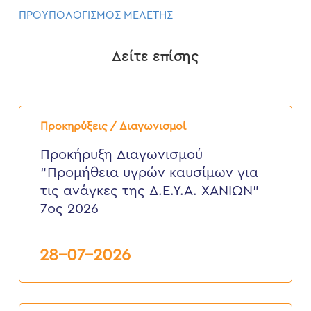
ΠΡΟΥΠΟΛΟΓΙΣΜΟΣ ΜΕΛΕΤΗΣ
Δείτε επίσης
Προκήρυξη
Διαγωνισμού
Προκηρύξεις / Διαγωνισμοί
“Προμήθεια
υγρών
Προκήρυξη Διαγωνισμού
καυσίμων
“Προμήθεια υγρών καυσίμων για
για
τις
τις ανάγκες της Δ.Ε.Υ.Α. ΧΑΝΙΩΝ”
ανάγκες
7ος 2026
της
Δ.Ε.Υ.Α.
ΧΑΝΙΩΝ”
7ος
28-07-2026
2026
ΠΡΟΚΗΡΥΞΗ