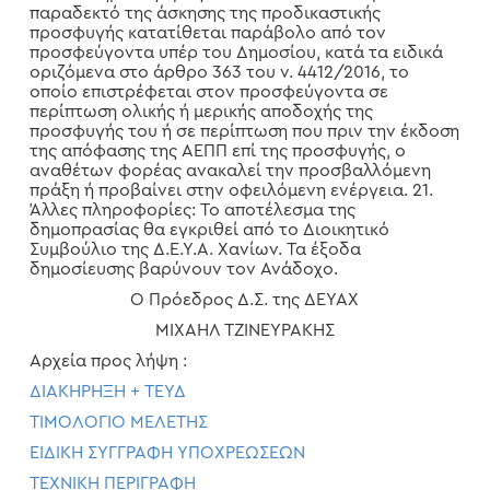
παραδεκτό της άσκησης της προδικαστικής
προσφυγής κατατίθεται παράβολο από τον
προσφεύγοντα υπέρ του Δημοσίου, κατά τα ειδικά
οριζόμενα στο άρθρο 363 του ν. 4412/2016, το
οποίο επιστρέφεται στον προσφεύγοντα σε
περίπτωση ολικής ή μερικής αποδοχής της
προσφυγής του ή σε περίπτωση που πριν την έκδοση
της απόφασης της ΑΕΠΠ επί της προσφυγής, ο
αναθέτων φορέας ανακαλεί την προσβαλλόμενη
πράξη ή προβαίνει στην οφειλόμενη ενέργεια. 21.
Άλλες πληροφορίες: Το αποτέλεσμα της
δημοπρασίας θα εγκριθεί από το Διοικητικό
Συμβούλιο της Δ.Ε.Υ.Α. Χανίων. Τα έξοδα
δημοσίευσης βαρύνουν τον Ανάδοχο.
Ο Πρόεδρος Δ.Σ. της ΔΕΥΑΧ
ΜΙΧΑΗΛ ΤΖΙΝΕΥΡΑΚΗΣ
Αρχεία προς λήψη :
ΔΙΑΚΗΡΗΞΗ + ΤΕΥΔ
ΤΙΜΟΛΟΓΙΟ ΜΕΛΕΤΗΣ
ΕΙΔΙΚΗ ΣΥΓΓΡΑΦΗ ΥΠΟΧΡΕΩΣΕΩΝ
ΤΕΧΝΙΚΗ ΠΕΡΙΓΡΑΦΗ