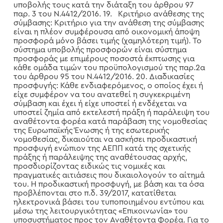
υποβολής τους κατά την διάταξη του άρθρου 97
παρ. 3 του Ν.4412/2016. 19. Κριτήριο ανάθεσης της
σύμβασης: Κριτήριο για την ανάθεση της σύμβασης
είναι η πλέον συμφέρουσα από οικονομική άποψη
προσφορά μόνο βάσει τιμής (χαμηλότερη τιμή). Το
σύστημα υποβολής προσφορών είναι σύστημα
προσφοράς με επιμέρους ποσοστά έκπτωσης για
κάθε ομάδα τιμών του προϋπολογισμού της παρ.2α
του άρθρου 95 του Ν.4412/2016. 20. Διαδικασίες
προσφυγής: Κάθε ενδιαφερόμενος, ο οποίος έχει ή
είχε συμφέρον να του ανατεθεί η συγκεκριμένη
σύμβαση και έχει ή είχε υποστεί ή ενδέχεται να
υποστεί ζημία από εκτελεστή πράξη ή παράλειψη του
αναθέτοντα φορέα κατά παράβαση της νομοθεσίας
της Ευρωπαϊκής Ένωσης ή της εσωτερικής
νομοθεσίας, δικαιούται να ασκήσει προδικαστική
προσφυγή ενώπιον της ΑΕΠΠ κατά της σχετικής
πράξης ή παράλειψης της αναθέτουσας αρχής,
προσδιορίζοντας ειδικώς τις νομικές και
πραγματικές αιτιάσεις που δικαιολογούν το αίτημά
του. Η προδικαστική προσφυγή, με βάση και τα όσα
προβλέπονται στο π.δ. 39/2017, κατατίθεται
ηλεκτρονικά βάσει του τυποποιημένου εντύπου και
μέσω της λειτουργικότητας «Επικοινωνία» του
υποσυστήματος προς τον Αναθέτοντα Φορέα. Για το