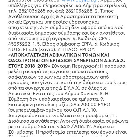
Διεύθυνση διαδικτύου:
www.deyach.gr
. Αρμόδιος
υπάλληλος για πληροφορίες: κα Δήμητρα Στριλιγκά,
τηλ. 2821036265 και φαξ 2821036288. 2. Τύπος
Αναθέτουσας Αρχής & Δραστηριότητα που αυτή
ασκεί: Έργα και υπηρεσίες ύδρευσης και
αποχέτευσης. 3. Η σύμβαση δεν αφορά από κοινού
διαδικασία δημόσιας σύμβασης και δεν ανατίθεται
από κεντρική αρχή αγορών. 4. Κωδικός CPV :
45233222-1. 5. Είδος σύμβασης: ΕΡΓΑ. 6. Κωδικός
NUTS: ΕL 434 (Χανιά). 7. ΤΙΤΛΟΣ ΕΡΓΟΥ:
«
ΑΠΟΚΑΤΑΣΤΑΣΗ ΑΣΦΑΛΤΙΚΩΝ ΤΟΜΩΝ ΚΑΙ
ΟΔΟΣΤΡΩΜΑΤΩΝ ΕΡΓΑΣΙΩΝ ΣΥΝΕΡΓΕΙΩΝ Δ.Ε.Υ.Α.Χ.
ΕΤΟΥΣ 2018-2019
» Σύντομη Περιγραφή: Η παρούσα
μελέτη αφορά τις εργασίες αποκατάστασης
ασφαλτικών τομών και οδοστρωμάτων από
εργασίες που γίνονται κατά την διάρκεια του έτους
από τα συνεργεία της Δ.Ε.Υ.Α.X. σε όλες τις
Δημοτικές Ενότητες του Δήμου Χανίων. 8. Η
Σύμβαση δεν υποδιαιρείται σε τμήματα. 9.
Εκτιμώμενη συνολική αξία: 595.200,00 ΕΥΡΩ
(συμπεριλαμβανομένου του Φ.Π.Α.). 10.
Απαγορεύονται οι εναλλακτικές προσφορές. 11.
Διαδικασία ανάθεσης: Ανοικτή διαδικασία σύμφωνα
με το άρθρο 264 του ν.4412/2016. 12. Διάρκεια
Σύ¬μβασης: Η προθεσμία εκτέλεσης του έργου είναι