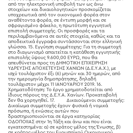
από την ηλεκτρονική υποβολή των ως άνω
στοιχείων και δικαιολογητικών προσκομίζεται
υποχρεωτικά από τον οικονομικό φορέα στον
αναθέτοντα φορέα, σε έντυπη μορφή και σε
σφραγισμένο φάκελο, η πρωτότυπη εγγυητική
επιστολή συμμετοχής. Οι προσφορές και τα
περιλαμβανόμενα σε αυτές στοιχεία, καθώς και τα
αποδεικτικά έγγραφα συντάσσονται στην ελληνική
γλώσσα. 15. Εγγύηση συμμέτοχης: Για τη συμμετοχή
στο διαγωνισμό απαιτείται η κατάθεση εγγυητικής
επιστολής ύψους 9.600,00 ΕΥΡΩ, που θα
απευθύνεται προς τη ΔΗΜΟΤΙΚΗ ΕΠΙΧΕΙΡΗΣΗ
ΥΔΡΕΥΣΗΣ ΑΠΟΧΕΤΕΥΣΗΣ ΧΑΝΙΩΝ (Δ.Ε.Υ.Α.Χ.), με
ισχύ τουλάχιστον έξι (6) μηνών και 30 ημερών, από
την ημερομηνία δημοπράτησης, δηλαδή
τουλάχιστον μέχρι 11 ΙΑΝΟΥΑΡΙΟΥ 2019. 16.
Χρηματοδότηση: Το έργο χρηματοδοτείται από
ίδιους πόρους της Δ.Ε.Υ.Α. Χανίων. Προκαταβολή
δεν θα χορηγηθεί. 17. Δικαιούμενοι συμμετοχής:
Δικαίωμα συμμετοχής έχουν φυσικά ή νομικά
πρόσωπα, ή ενώσεις αυτών που
δραστηριοποιούνται σε έργα κατηγορίας
ΟΔΟΠΟΙΙΑΣ στην 1η Τάξη και άνω και που είναι
εγκατεστημένα: α) σε κράτος-μέλος της Ένωσης, β)
σε κράτος-μέλος του Ευρωπαϊκού Οικονομικού