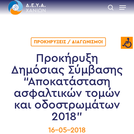
Skip
Menu
to
search
main
Close
content
Menu
ΠΡΟΚΗΡΎΞΕΙΣ / ΔΙΑΓΩΝΙΣΜΟΊ
Προκήρυξη
Δημόσιας Σύμβασης
“Αποκατάσταση
ασφαλτικών τομών
και οδοστρωμάτων
2018”
16-05-2018