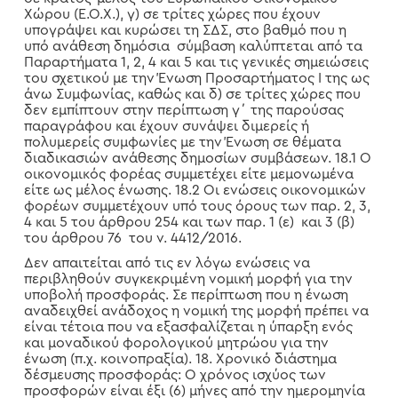
Χώρου (Ε.Ο.Χ.), γ) σε τρίτες χώρες που έχουν
υπογράψει και κυρώσει τη ΣΔΣ, στο βαθμό που η
υπό ανάθεση δημόσια σύμβαση καλύπτεται από τα
Παραρτήματα 1, 2, 4 και 5 και τις γενικές σημειώσεις
του σχετικού με την Ένωση Προσαρτήματος Ι της ως
άνω Συμφωνίας, καθώς και δ) σε τρίτες χώρες που
δεν εμπίπτουν στην περίπτωση γ΄ της παρούσας
παραγράφου και έχουν συνάψει διμερείς ή
πολυμερείς συμφωνίες με την Ένωση σε θέματα
διαδικασιών ανάθεσης δημοσίων συμβάσεων. 18.1 Ο
οικονομικός φορέας συμμετέχει είτε μεμονωμένα
είτε ως μέλος ένωσης. 18.2 Οι ενώσεις οικονομικών
φορέων συμμετέχουν υπό τους όρους των παρ. 2, 3,
4 και 5 του άρθρου 254 και των παρ. 1 (ε) και 3 (β)
του άρθρου 76 του ν. 4412/2016.
Δεν απαιτείται από τις εν λόγω ενώσεις να
περιβληθούν συγκεκριμένη νομική μορφή για την
υποβολή προσφοράς. Σε περίπτωση που η ένωση
αναδειχθεί ανάδοχος η νομική της μορφή πρέπει να
είναι τέτοια που να εξασφαλίζεται η ύπαρξη ενός
και μοναδικού φορολογικού μητρώου για την
ένωση (π.χ. κοινοπραξία). 18. Χρονικό διάστημα
δέσμευσης προσφοράς: Ο χρόνος ισχύος των
προσφορών είναι έξι (6) μήνες από την ημερομηνία