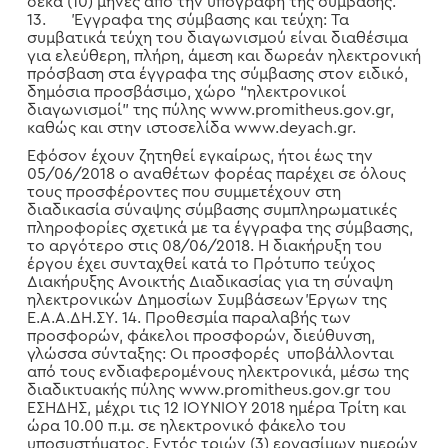
δέκα (10) μήνες από την υπογραφή της σύμβασης.
13. Έγγραφα της σύμβασης και τεύχη: Τα
συμβατικά τεύχη του διαγωνισμού είναι διαθέσιμα
για ελεύθερη, πλήρη, άμεση και δωρεάν ηλεκτρονική
πρόσβαση στα έγγραφα της σύμβασης στον ειδικό,
δημόσια προσβάσιμο, χώρο “ηλεκτρονικοί
διαγωνισμοί” της πύλης www.promitheus.gov.gr,
καθώς και στην ιστοσελίδα www.deyach.gr.
Εφόσον έχουν ζητηθεί εγκαίρως, ήτοι έως την
05/06/2018 ο αναθέτων φορέας παρέχει σε όλους
τους προσφέροντες που συμμετέχουν στη
διαδικασία σύναψης σύμβασης συμπληρωματικές
πληροφορίες σχετικά με τα έγγραφα της σύμβασης,
το αργότερο στις 08/06/2018. Η διακήρυξη του
έργου έχει συνταχθεί κατά το Πρότυπο τεύχος
Διακήρυξης Ανοικτής Διαδικασίας για τη σύναψη
ηλεκτρονικών Δημοσίων Συμβάσεων Έργων της
Ε.Α.Α.ΔΗ.ΣΥ. 14. Προθεσμία παραλαβής των
προσφορών, φάκελοι προσφορών, διεύθυνση,
γλώσσα σύνταξης: Οι προσφορές υποβάλλονται
από τους ενδιαφερομένους ηλεκτρονικά, μέσω της
διαδικτυακής πύλης www.promitheus.gov.gr του
ΕΣΗΔΗΣ, μέχρι τις 12 ΙΟΥΝΙΟΥ 2018 ημέρα Τρίτη και
ώρα 10.00 π.μ. σε ηλεκτρονικό φάκελο του
υποσυστήματος. Εντός τριών (3) εργασίμων ημερών