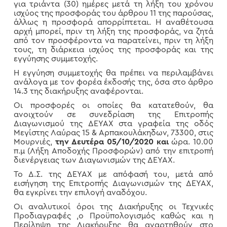
για τριάντα (30) ημέρες μετά τη λήξη του χρόνου
ισχύος της προσφοράς του άρθρου 11 της παρούσας,
άλλως η προσφορά απορρίπτεται. Η αναθέτουσα
αρχή μπορεί, πριν τη λήξη της προσφοράς, να ζητά
από τον προσφέροντα να παρατείνει, πριν τη λήξη
τους, τη διάρκεια ισχύος της προσφοράς και της
εγγύησης συμμετοχής.
Η εγγύηση συμμετοχής θα πρέπει να περιλαμβάνει
ανάλογα με τον φορέα έκδοσής της, όσα στο άρθρο
14.3 της διακήρυξης αναφέρονται.
Οι προσφορές οι οποίες θα κατατεθούν, θα
ανοιχτούν σε συνεδρίαση της Επιτροπής
Διαγωνισμού της ΔΕΥΑΧ στα γραφεία της οδός
Μεγίστης Λαύρας 15 & Αρπακουλάκηδων, 73300, στις
Μουρνιές,
την Δευτέρα 05/10/2020 και
ώρα. 10.00
π.μ (Λήξη Αποδοχής Προσφορών) από την επιτροπή
διενέργειας των Διαγωνισμών της ΔΕΥΑΧ.
Το Δ.Σ. της ΔΕΥΑΧ με απόφασή του, μετά από
εισήγηση της Επιτροπής Διαγωνισμών της ΔΕΥΑΧ,
θα εγκρίνει την επιλογή αναδόχου.
Οι αναλυτικοί όροι της Διακήρυξης οι Τεχνικές
Προδιαγραφές ,ο Προϋπολογισμός καθώς και η
Περίληψη της Διακήρυξης θα αναρτηθούν στο