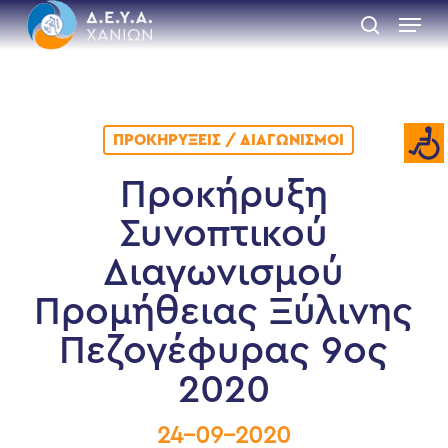
Skip
Menu
to
search
main
Close
content
Menu
ΠΡΟΚΗΡΎΞΕΙΣ / ΔΙΑΓΩΝΙΣΜΟΊ
Προκήρυξη
Συνοπτικού
Διαγωνισμού
Προμήθειας Ξύλινης
Πεζογέφυρας 9ος
2020
24-09-2020