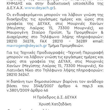
ΚΗΜΔΗΣ και στην διαδικτυακή ιστοσελίδα της
Δ.Ε.Υ.Α.Χ.
www.deyach.gr
).
Οι ενδιαφερόμενοι μπορούν να λάβουν γνώση της
διακήρυξης τις εργάσιμες ημέρες και ώρες στα
γραφεία της ΔΕΥΑΧ, στις Μουρνιές Χανίων
(Μεγίστης Λαύρας 15, 73300 Μουρνιές), κο
Μαυρογένη Σταύρο Προϊστ. Τμ Προμηθειών &
Διαχείρισης στο Τηλέφωνο λήψης πληροφοριών:
28210 36278, FAX 28210 – 36289 email:
mavrogen@deyach.gr
Τμήμα Προμηθειών.
Για τις Τεχνικές Προδιαγραφές –Τεχνική Περιγραφή
μπορούν να λάβουν γνώση τις εργάσιμες ημέρες και
ώρες στα γραφεία της ΔΕΥΑΧ, στις Μουρνιές
Χανίων (Μεγίστης Λαύρας 15, 73300 Μουρνιές), Κο
Λατινάκη Νίκο στο Τηλέφωνο λήψης πληροφοριών:
28210 36247.
Η δαπάνη των δημοσιεύσεων βαρύνει τον ανάδοχο
βάσει του 3548/2007 άρθρο 4 παρ.3 και
ν.3801/2009 άρθρο 46
Η Πρόεδρος Δ.Σ. ΔΕΥΑΧ
Χρυσή Χατζηδάκη