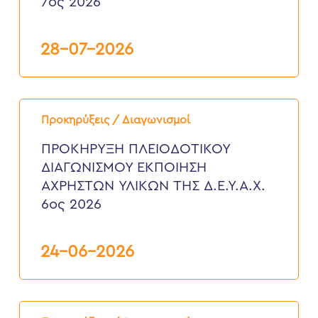
7ος 2026
της
Δ.Ε.Υ.Α.
ΧΑΝΙΩΝ”
7ος
28-07-2026
2026
ΠΡΟΚΗΡΥΞΗ
ΠΛΕΙΟΔΟΤΙΚΟΥ
Προκηρύξεις / Διαγωνισμοί
ΔΙΑΓΩΝΙΣΜΟΥ
ΕΚΠΟΙΗΣΗ
ΠΡΟΚΗΡΥΞΗ ΠΛΕΙΟΔΟΤΙΚΟΥ
ΑΧΡΗΣΤΩΝ
ΔΙΑΓΩΝΙΣΜΟΥ ΕΚΠΟΙΗΣΗ
ΥΛΙΚΩΝ
ΤΗΣ
ΑΧΡΗΣΤΩΝ ΥΛΙΚΩΝ ΤΗΣ Δ.Ε.Υ.Α.Χ.
Δ.Ε.Υ.Α.Χ.
6ος 2026
6ος
2026
24-06-2026
Προκήρυξη