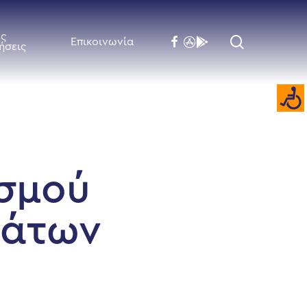
ές
search
facebook
flickr
behance
Επικοινωνία
ήσεις
σμού
μάτων