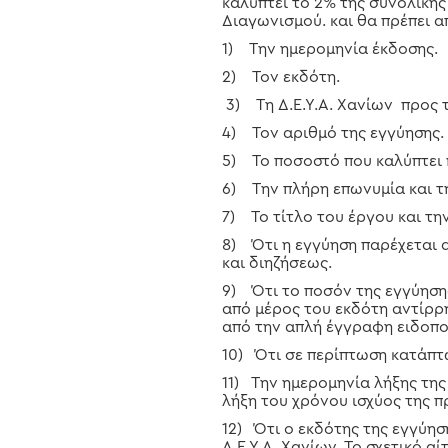
καλύπτει το 2% της συνολικής
Διαγωνισμού. και θα πρέπει α
1) Την ημερομηνία έκδοσης.
2) Τον εκδότη.
3) Τη Δ.Ε.Υ.Α. Χανίων προς 
4) Τον αριθμό της εγγύησης.
5) Το ποσοστό που καλύπτει 
6) Την πλήρη επωνυμία και τ
7) Το τίτλο του έργου και τη
8) Ότι η εγγύηση παρέχεται α
και διηζήσεως.
9) Ότι το ποσόν της εγγύησης 
από μέρος του εκδότη αντίρρη
από την απλή έγγραφη ειδοπο
10) Ότι σε περίπτωση κατάπτ
11) Την ημερομηνία λήξης της 
λήξη του χρόνου ισχύος της π
12) Ότι ο εκδότης της εγγύησ
Δ.Ε.Υ.Α. Χανίων. Το σχετικό α