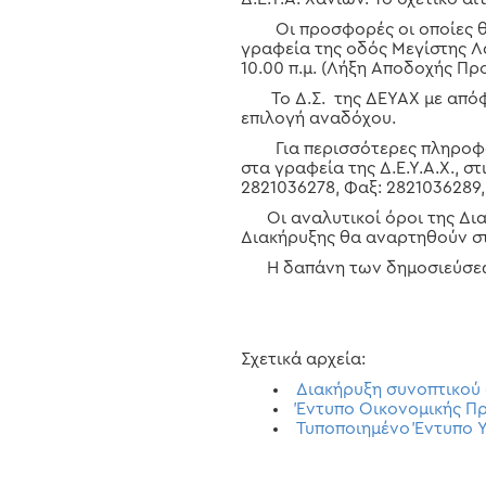
Οι προσφορές οι οποίες θα 
γραφεία της οδός Μεγίστης Λ
10.00 π.μ. (Λήξη Αποδοχής Π
Το Δ.Σ. της ΔΕΥΑΧ με απόφασ
επιλογή αναδόχου.
Για περισσότερες πληροφορί
στα γραφεία της Δ.Ε.Υ.Α.Χ., σ
2821036278, Φαξ: 2821036289,
Οι αναλυτικοί όροι της Διακ
Διακήρυξης θα αναρτηθούν στ
Η δαπάνη των δημοσιεύσεων 
Σχετικά αρχεία:
Διακήρυξη συνοπτικού
Έντυπο Οικονομικής 
Τυποποιημένο Έντυπο 