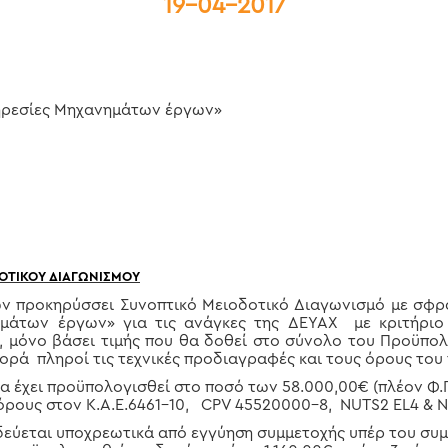
19-04-2017
ηρεσίες Μηχανημάτων έργων»
ΟΤΙΚΟΥ ΔΙΑΓΩΝΙΣΜΟΥ
 προκηρύσσει Συνοπτικό Μειοδοτικό Διαγωνισμό με σφρ
ημάτων έργων» για τις ανάγκες της ΔΕΥΑΧ με κριτήρι
 μόνο βάσει τιμής που θα δοθεί στο σύνολο του Προϋπολο
ρά πληροί τις τεχνικές προδιαγραφές και τους όρους του
χει προϋπολογισθεί στο ποσό των 58.000,00€ (πλέον Φ.Π.
όρους στον Κ.Α.Ε.6461-10,
CPV
45520000-8,
NUTS
2
EL
4 &
N
ται υποχρεωτικά από εγγύηση συμμετοχής υπέρ του συμμ