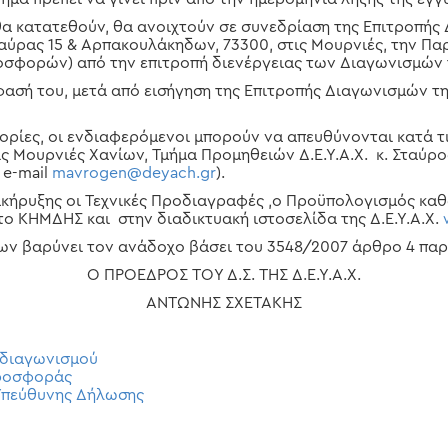
κατατεθούν, θα ανοιχτούν σε συνεδρίαση της Επιτροπής 
αύρας 15 & Αρπακουλάκηδων, 73300, στις Μουρνιές, την Πα
ροσφορών) από την επιτροπή διενέργειας των Διαγωνισμών 
ή του, μετά από εισήγηση της Επιτροπής Διαγωνισμών της
ες, οι ενδιαφερόμενοι μπορούν να απευθύνονται κατά τις
τις Μουρνιές Χανίων, Τμήμα Προμηθειών Δ.Ε.Υ.Α.Χ. κ. Σταύρ
 e-mail
mavrogen@deya
ch
.gr
).
ήρυξης οι Τεχνικές Προδιαγραφές ,ο Προϋπολογισμός καθώ
ο ΚΗΜΔΗΣ και στην διαδικτυακή ιστοσελίδα της Δ.Ε.Υ.Α.Χ.
βαρύνει τον ανάδοχο βάσει του 3548/2007 άρθρο 4 παρ.
Ο ΠΡΟΕΔΡΟΣ ΤΟΥ Δ.Σ. ΤΗΣ Δ.Ε.Υ.Α.Χ.
ΑΝΤΩΝΗΣ ΣΧΕΤΑΚΗΣ
 διαγωνισμού
Προσφοράς
Υπεύθυνης Δήλωσης