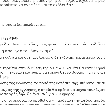
 προϋπολογισθείσης δαπάνης, ήτοι 1.160,00€ ισχύος 3 μήνες
παραίτητα να αναφέρει και τα ακόλουθα :
την οποία θα απευθύνεται.
η εγγύηση.
ην διεύθυνση του διαγωνιζόμενου υπέρ του οποίου εκδίδετα
ν ημερομηνία του διαγωνισμού.
νέκκλητα και ανεπιφύλακτα, ο δε εκδότης παραιτείται του
τηρείται στην διάθεσή της Δ.Ε.Υ.Α.Χ. και ότι θα καταβληθεί
ση ή ένσταση και χωρίς να ερευνηθεί το βάσιμο ή μη της απα
ίηση.
ωσης της εγγύησης, το ποσό της κατάπτωσης υπόκειται σε π
ισχύος της εγγύησης, η οποία θα πρέπει να ισχύει τουλάχισ
ροσφοράς δηλ. θα έχει ισχύ για 150 ημέρες.
ης υποχρεούται να προβεί στην παράταση της ισχύος της, 
ίτημα πρέπει να γίνει πριν από την ημερομηνία λήξης της εγγ