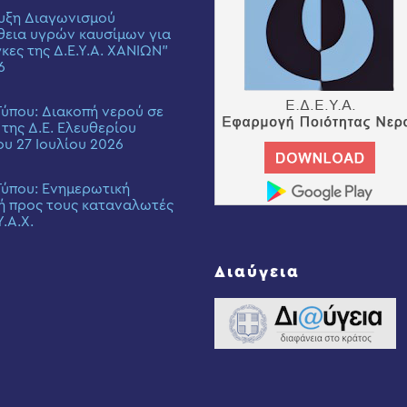
υξη Διαγωνισμού
εια υγρών καυσίμων για
γκες της Δ.Ε.Υ.Α. ΧΑΝΙΩΝ”
6
Τύπου: Διακοπή νερού σε
 της Δ.Ε. Ελευθερίου
ου 27 Ιουλίου 2026
Τύπου: Eνημερωτική
ή προς τους καταναλωτές
Υ.Α.Χ.
Διαύγεια