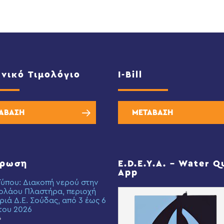
νικό Τιμολόγιο
I-Bill
ΑΒΑΣΗ
ΜΕΤΑΒΑΣΗ
έρωση
E.D.E.Y.A. – Water Q
App
Τύπου: Διακοπή νερού στην
ολάου Πλαστήρα, περιοχή
ριά Δ.Ε. Σούδας, από 3 έως 6
του 2026
6