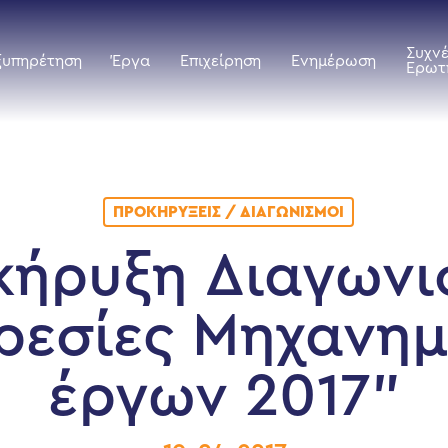
Συχν
ξυπηρέτηση
Έργα
Επιχείρηση
Ενημέρωση
Ερωτ
ΠΡΟΚΗΡΎΞΕΙΣ / ΔΙΑΓΩΝΙΣΜΟΊ
κήρυξη Διαγωνι
ρεσίες Μηχανη
έργων 2017”