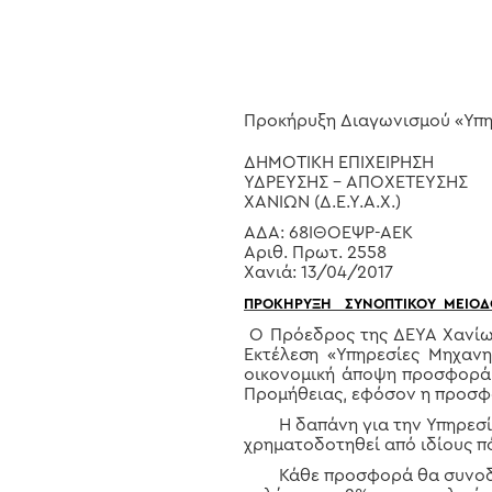
Προκήρυξη Διαγωνισμού «Υπ
ΔΗΜΟΤΙΚΗ ΕΠΙΧΕΙΡΗΣΗ
ΥΔΡΕΥΣΗΣ – ΑΠΟΧΕΤΕΥΣΗΣ
ΧΑΝΙΩΝ (Δ.Ε.Υ.Α.Χ.)
Hit enter to search or ESC to close
ΑΔΑ: 68ΙΘΟΕΨΡ-ΑΕΚ
Αριθ. Πρωτ. 2558
Χανιά: 13/04/2017
ΠΡΟΚΗΡΥΞΗ
ΣΥΝΟΠΤΙΚΟΥ
ΜΕΙΟΔ
Ο Πρόεδρος της ΔΕΥΑ Χανίων
Εκτέλεση «Υπηρεσίες Μηχαν
οικονομική άποψη προσφορά,
Προμήθειας, εφόσον η προσφο
Η δαπάνη για την Υπηρεσία έ
χρηματοδοτηθεί από ιδίους π
Κάθε προσφορά θα συνοδεύε