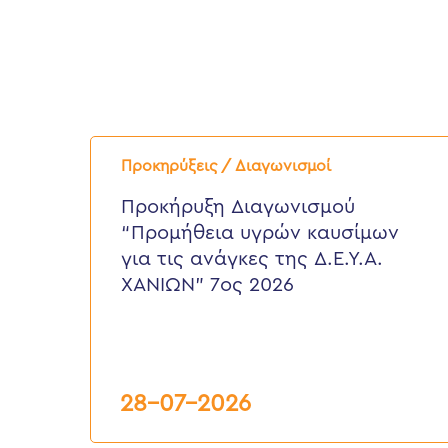
Προκήρυξη
Διαγωνισμού
Προκηρύξεις / Διαγωνισμοί
“Προμήθεια
υγρών
Προκήρυξη Διαγωνισμού
καυσίμων
“Προμήθεια υγρών καυσίμων
για
τις
για τις ανάγκες της Δ.Ε.Υ.Α.
ανάγκες
ΧΑΝΙΩΝ” 7ος 2026
της
Δ.Ε.Υ.Α.
ΧΑΝΙΩΝ”
7ος
2026
28-07-2026