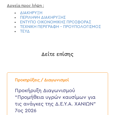
Αρχεία προς λήψη :
ΔΙΑΚΗΡΥΞΗ
ΠΕΡΙΛΗΨΗ ΔΙΑΚΗΡΥΞΗΣ
ΕΝΤΥΠΟ ΟΙΚΟΝΟΜΙΚΗΣ ΠΡΟΣΦΟΡΑΣ
ΤΕΧΝΙΚΗ ΠΕΡΙΓΡΑΦΗ – ΠΡΟΥΠΟΛΟΓΙΣΜΟΣ
ΤΕΥΔ
Δείτε επίσης
Προκήρυξη
Διαγωνισμού
Προκηρύξεις / Διαγωνισμοί
“Προμήθεια
υγρών
Προκήρυξη Διαγωνισμού
καυσίμων
“Προμήθεια υγρών καυσίμων για
για
τις
τις ανάγκες της Δ.Ε.Υ.Α. ΧΑΝΙΩΝ”
ανάγκες
7ος 2026
της