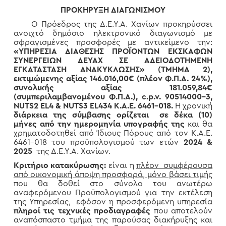
ΠΡΟΚΗΡΥΞΗ ΔΙΑΓΩΝΙΣΜΟΥ
Ο Πρόεδρος της Δ.Ε.Υ.Α. Χανίων προκηρύσσει
ανοιχτό δημόσιο ηλεκτρονικό διαγωνισμό με
σφραγισμένες προσφορές με αντικείμενο την:
«ΥΠΗΡΕΣΙΑ ΔΙΑΘΕΣΗΣ ΠΡΟΪΟΝΤΩΝ ΕΚΣΚΑΦΩΝ
ΣΥΝΕΡΓΕΙΩΝ ΔΕΥΑΧ ΣΕ ΑΔΕΙΟΔΟΤΗΜΕΝΗ
ΕΓΚΑΤΑΣΤΑΣΗ ΑΝΑΚΥΚΛΩΣΗΣ» (ΤΜΗΜΑ 2),
εκτιμώμενης αξίας 146.016,00€ (πλέον Φ.Π.Α. 24%),
συνολικής αξίας 181.059,84€
(συμπεριλαμβανομένου Φ.Π.Α.),
c
.
p
.
v
. 90514000-3,
NUTS2 EL4 & NUTS3 EL434
Κ.Α.Ε. 6461-018.
Η χρονική
διάρκεια της σύμβασης ορίζεται σε δέκα (10)
μήνες από την ημερομηνία υπογραφής της
και θα
χρηματοδοτηθεί από Ίδιους Πόρους από τον Κ.Α.Ε.
6461-018 του προϋπολογισμού των ετών
2024 &
2025
της Δ.Ε.Υ.Α. Χανίων.
Κριτήριο κατακύρωσης:
είναι η
πλέον συμφέρουσα
από οικονομική άποψη προσφορά, μόνο βάσει τιμής
που θα δοθεί στο σύνολο του ανωτέρω
αναφερόμενου Προϋπολογισμού για την εκτέλεση
της Υπηρεσίας, εφόσον η προσφερόμενη υπηρεσία
πληροί τις τεχνικές προδιαγραφές
που αποτελούν
αναπόσπαστο τμήμα της παρούσας διακήρυξης και