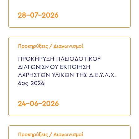
Δ.Ε.Υ.Α.
ΧΑΝΙΩΝ”
7ος
28-07-2026
2026
ΠΡΟΚΗΡΥΞΗ
ΠΛΕΙΟΔΟΤΙΚΟΥ
Προκηρύξεις / Διαγωνισμοί
ΔΙΑΓΩΝΙΣΜΟΥ
ΕΚΠΟΙΗΣΗ
ΠΡΟΚΗΡΥΞΗ ΠΛΕΙΟΔΟΤΙΚΟΥ
ΑΧΡΗΣΤΩΝ
ΔΙΑΓΩΝΙΣΜΟΥ ΕΚΠΟΙΗΣΗ
ΥΛΙΚΩΝ
ΤΗΣ
ΑΧΡΗΣΤΩΝ ΥΛΙΚΩΝ ΤΗΣ Δ.Ε.Υ.Α.Χ.
Δ.Ε.Υ.Α.Χ.
6ος 2026
6ος
2026
24-06-2026
Προκήρυξη
Διαγωνισμού
Προκηρύξεις / Διαγωνισμοί