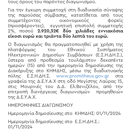
τους όρους του παρόντος διαγωνισμού.
Για την έγκυρη συμμετοχή στη διαδικασία σύναψης
της παρούσας σύμβασης, κατατίθεται από τους
συμμετέχοντες οικονομικούς φορείς
(προσφέροντες), εγγυητική επιστολή συμμετοχής
2%, ποσού
2.920,32€ δύο χιλιάδες εννιακόσια
είκοσι ευρώ και τριάντα δύο λεπτά του ευρώ.
Ο διαγωνισμός θα πραγματοποιηθεί με χρήση της
πλατφόρμας του Εθνικού Συστήματος
Ηλεκτρονικών Δημοσίων Συμβάσεων (Ε.Σ.Η.ΔΗ.Σ.),
ύστερα από προθεσμία τουλάχιστον δεκαπέντε
ημερών (15) από την ημερομηνία δημοσίευσης της
Διακήρυξης στο ΚΗΜΔΗΣ, μέσω της διαδικτυακής
πύλης Ε.Σ.Η.ΔΗ.Σ.
www.promitheus.gov.gr
στα
γραφεία της Δ.Ε.Υ.Α.Χ στη οδό Μεγίστης Λαύρας 15,
στις Μουρνιές του Δ.Δ. Ελ.Βενιζέλου, από την
επιτροπή διενέργειας διαγωνισμών προμηθειών
της Δ.Ε.Υ.Α.Χ.
ΗΜΕΡΟΜΗΝΙΕΣ ΔΙΑΓΩΝΙΣΜΟΥ
Ημερομηνία δημοσίευσης στο ΚΗΜΔΗΣ: 01/11/2024
Ημερομηνία δημοσίευσης στο Ε.Σ.Η.ΔΗ.Σ.:
01/11/2024