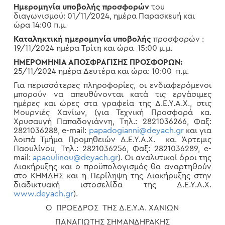
Ημερομηνία υποβολής προσφορών
του
διαγωνισμού: 01/11/2024, ημέρα Παρασκευή και
ώρα 14:00 π.μ.
Καταληκτική ημερομηνία υποβολής
προσφορών :
19/11/2024 ημέρα Τρίτη και ώρα 15:00 μ.μ.
ΗΜΕΡΟΜΗΝΙΑ ΑΠΟΣΦΡΑΓΙΣΗΣ ΠΡΟΣΦΟΡΩΝ:
25/11/2024 ημέρα Δευτέρα και ώρα: 10:00 π.μ.
Για περισσότερες πληροφορίες, οι ενδιαφερόμενοι
μπορούν να απευθύνονται κατά τις εργάσιμες
ημέρες και ώρες στα γραφεία της Δ.Ε.Υ.Α.Χ., στις
Μουρνιές Χανίων, (για Τεχνική Προσφορά κα.
Χρυσαυγή Παπαδογιάννη, Τηλ.: 2821036266, Φαξ:
2821036288, e-mail:
papadogianni@deyach.gr
και για
λοιπά Τμήμα Προμηθειών Δ.Ε.Υ.Α.Χ. κα. Άρτεμις
Παουλίνου, Τηλ.: 2821036256, Φαξ: 2821036289, e-
mail:
apaoulinou@deyach.gr
). Οι αναλυτικοί όροι της
Διακήρυξης και ο προϋπολογισμός θα αναρτηθούν
στο ΚΗΜΔΗΣ και η Περίληψη της Διακήρυξης στην
διαδικτυακή ιστοσελίδα της Δ.Ε.Υ.Α.Χ.
www.deyach.gr
).
Ο ΠΡΟΕΔΡΟΣ ΤΗΣ Δ.Ε.Υ.Α. ΧΑΝΙΩΝ
ΠΑΝΑΓΙΩΤΗΣ ΣΗΜΑΝΔΗΡΑΚΗΣ