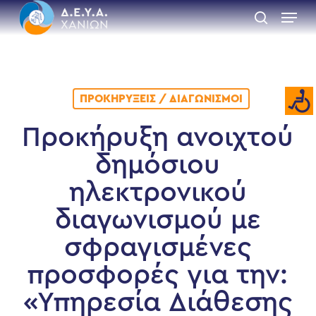
Skip
Menu
to
search
main
Close
content
Menu
ΠΡΟΚΗΡΎΞΕΙΣ / ΔΙΑΓΩΝΙΣΜΟΊ
Προκήρυξη ανοιχτού
δημόσιου
ηλεκτρονικού
διαγωνισμού με
σφραγισμένες
προσφορές για την:
«Υπηρεσία Διάθεσης