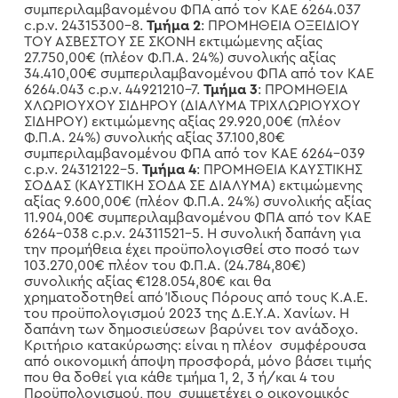
συμπεριλαμβανομένου ΦΠΑ από τον ΚΑΕ 6264.037
c.p.v. 24315300-8.
Τμήμα 2
: ΠΡΟΜΗΘΕΙΑ ΟΞΕΙΔΙΟΥ
ΤΟΥ ΑΣΒΕΣΤΟΥ ΣΕ ΣΚΟΝΗ εκτιμώμενης αξίας
27.750,00€ (πλέον Φ.Π.Α. 24%) συνολικής αξίας
34.410,00€ συμπεριλαμβανομένου ΦΠΑ από τον ΚΑΕ
6264.043 c.p.v. 44921210-7.
Τμήμα
3
: ΠΡΟΜΗΘΕΙΑ
ΧΛΩΡΙΟΥΧΟΥ ΣΙΔΗΡΟΥ (ΔΙΑΛΥΜΑ ΤΡΙΧΛΩΡΙΟΥΧΟΥ
ΣΙΔΗΡΟΥ) εκτιμώμενης αξίας 29.920,00€ (πλέον
Φ.Π.Α. 24%) συνολικής αξίας 37.100,80€
συμπεριλαμβανομένου ΦΠΑ από τον ΚΑΕ 6264-039
c.p.v. 24312122-5.
Τμήμα 4
: ΠΡΟΜΗΘΕΙΑ ΚΑΥΣΤΙΚΗΣ
ΣΟΔΑΣ (ΚΑΥΣΤΙΚΗ ΣΟΔΑ ΣΕ ΔΙΑΛΥΜΑ) εκτιμώμενης
αξίας 9.600,00€ (πλέον Φ.Π.Α. 24%) συνολικής αξίας
11.904,00€ συμπεριλαμβανομένου ΦΠΑ από τον ΚΑΕ
6264-038 c.p.v. 24311521-5. Η συνολική δαπάνη για
την προμήθεια έχει προϋπολογισθεί στο ποσό των
103.270,00€ πλέον του Φ.Π.Α. (24.784,80€)
συνολικής αξίας €128.054,80€ και θα
χρηματοδοτηθεί από Ίδιους Πόρους από τους Κ.Α.Ε.
του προϋπολογισμού 2023 της Δ.Ε.Υ.Α. Χανίων. Η
δαπάνη των δημοσιεύσεων βαρύνει τον ανάδοχο.
Κριτήριο κατακύρωσης: είναι η πλέον συμφέρουσα
από οικονομική άποψη προσφορά, μόνο βάσει τιμής
που θα δοθεί για κάθε τμήμα 1, 2, 3 ή/και 4 του
Προϋπολογισμού, που συμμετέχει ο οικονομικός