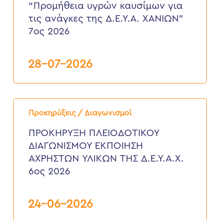
“Προμήθεια υγρών καυσίμων για
για
τις
τις ανάγκες της Δ.Ε.Υ.Α. ΧΑΝΙΩΝ”
ανάγκες
7ος 2026
της
Δ.Ε.Υ.Α.
ΧΑΝΙΩΝ”
7ος
28-07-2026
2026
ΠΡΟΚΗΡΥΞΗ
ΠΛΕΙΟΔΟΤΙΚΟΥ
Προκηρύξεις / Διαγωνισμοί
ΔΙΑΓΩΝΙΣΜΟΥ
ΕΚΠΟΙΗΣΗ
ΠΡΟΚΗΡΥΞΗ ΠΛΕΙΟΔΟΤΙΚΟΥ
ΑΧΡΗΣΤΩΝ
ΔΙΑΓΩΝΙΣΜΟΥ ΕΚΠΟΙΗΣΗ
ΥΛΙΚΩΝ
ΤΗΣ
ΑΧΡΗΣΤΩΝ ΥΛΙΚΩΝ ΤΗΣ Δ.Ε.Υ.Α.Χ.
Δ.Ε.Υ.Α.Χ.
6ος 2026
6ος
2026
24-06-2026