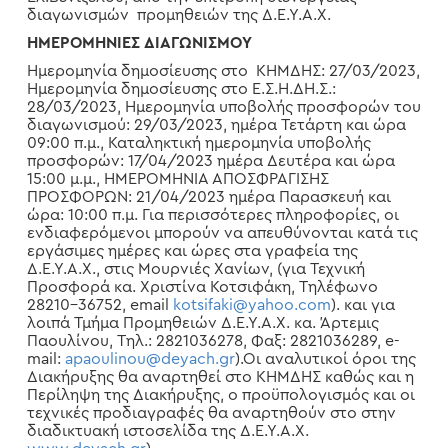
διαγωνισμών προμηθειών της Δ.Ε.Υ.Α.Χ.
ΗΜΕΡΟΜΗΝΙΕΣ ΔΙΑΓΩΝΙΣΜΟΥ
Ημερομηνία δημοσίευσης στο ΚΗΜΔΗΣ: 27/03/2023,
Ημερομηνία δημοσίευσης στο Ε.Σ.Η.ΔΗ.Σ.:
28/03/2023, Ημερομηνία υποβολής προσφορών του
διαγωνισμού: 29/03/2023, ημέρα Τετάρτη και ώρα
09:00 π.μ., Καταληκτική ημερομηνία υποβολής
προσφορών: 17/04/2023 ημέρα Δευτέρα και ώρα
15:00 μ.μ., ΗΜΕΡΟΜΗΝΙΑ ΑΠΟΣΦΡΑΓΙΣΗΣ
ΠΡΟΣΦΟΡΩΝ: 21/04/2023 ημέρα Παρασκευή και
ώρα: 10:00 π.μ. Για περισσότερες πληροφορίες, οι
ενδιαφερόμενοι μπορούν να απευθύνονται κατά τις
εργάσιμες ημέρες και ώρες στα γραφεία της
Δ.Ε.Υ.Α.Χ., στις Μουρνιές Χανίων, (για Τεχνική
Προσφορά κα. Χριστίνα Κοτσιφάκη, Τηλέφωνο
28210-36752, email
kotsifaki@yahoo.com
). και για
λοιπά Τμήμα Προμηθειών Δ.Ε.Υ.Α.Χ. κα. Άρτεμις
Παουλίνου, Τηλ.: 2821036278, Φαξ: 2821036289, e-
mail:
apaoulinou@deyach.gr
).Οι αναλυτικοί όροι της
Διακήρυξης θα αναρτηθεί στο ΚΗΜΔΗΣ καθώς και η
Περίληψη της Διακήρυξης, ο προϋπολογισμός και οι
τεχνικές προδιαγραφές θα αναρτηθούν στο στην
διαδικτυακή ιστοσελίδα της Δ.Ε.Υ.Α.Χ.