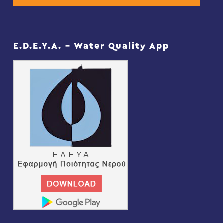
E.D.E.Y.A. – Water Quality App