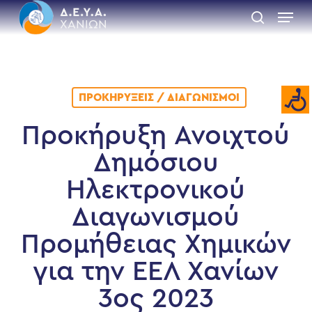
Skip
Menu
to
search
main
Close
content
Menu
ΠΡΟΚΗΡΎΞΕΙΣ / ΔΙΑΓΩΝΙΣΜΟΊ
Προκήρυξη Ανοιχτού
Δημόσιου
Ηλεκτρονικού
Διαγωνισμού
Προμήθειας Χημικών
για την ΕΕΛ Χανίων
3ος 2023