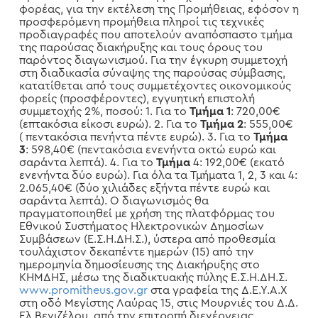
φορέας, για την εκτέλεση της Προμήθειας, εφόσον η
προσφερόμενη προμήθεια πληροί τις τεχνικές
προδιαγραφές που αποτελούν αναπόσπαστο τμήμα
της παρούσας διακήρυξης και τους όρους του
παρόντος διαγωνισμού. Για την έγκυρη συμμετοχή
στη διαδικασία σύναψης της παρούσας σύμβασης,
κατατίθεται από τους συμμετέχοντες οικονομικούς
φορείς (προσφέροντες), εγγυητική επιστολή
συμμετοχής 2%, ποσού: 1. Για το
Τμήμα
1
: 720,00€
(επτακόσια είκοσι ευρώ). 2. Για το
Τμήμα
2
: 555,00€
( πεντακόσια πενήντα πέντε ευρώ). 3. Για το
Τμήμα
3
: 598,40€ (πεντακόσια ενενήντα οκτώ ευρώ και
σαράντα λεπτά). 4. Για το
Τμήμα
4: 192,00€ (εκατό
ενενήντα δύο ευρώ). Για όλα τα Τμήματα 1, 2, 3 και 4:
2.065,40€ (δύο χιλιάδες εξήντα πέντε ευρώ και
σαράντα λεπτά). Ο διαγωνισμός θα
πραγματοποιηθεί με χρήση της πλατφόρμας του
Εθνικού Συστήματος Ηλεκτρονικών Δημοσίων
Συμβάσεων (Ε.Σ.Η.ΔΗ.Σ.), ύστερα από προθεσμία
τουλάχιστον δεκαπέντε ημερών (15) από την
ημερομηνία δημοσίευσης της Διακήρυξης στο
ΚΗΜΔΗΣ, μέσω της διαδικτυακής πύλης Ε.Σ.Η.ΔΗ.Σ.
www.promitheus.gov.gr
στα γραφεία της Δ.Ε.Υ.Α.Χ
στη οδό Μεγίστης Λαύρας 15, στις Μουρνιές του Δ.Δ.
Ελ.Βενιζέλου, από την επιτροπή διενέργειας