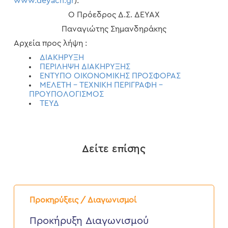
www.deyach.gr
).
Ο Πρόεδρος Δ.Σ. ΔΕΥΑΧ
Παναγιώτης Σημανδηράκης
Αρχεία προς λήψη :
ΔΙΑΚΗΡΥΞΗ
ΠΕΡΙΛΗΨΗ ΔΙΑΚΗΡΥΞΗΣ
ΕΝΤΥΠΟ ΟΙΚΟΝΟΜΙΚΗΣ ΠΡΟΣΦΟΡΑΣ
ΜΕΛΕΤΗ – ΤΕΧΝΙΚΗ ΠΕΡΙΓΡΑΦΗ –
ΠΡΟΥΠΟΛΟΓΙΣΜΟΣ
ΤΕΥΔ
Δείτε επίσης
Προκήρυξη
Διαγωνισμού
Προκηρύξεις / Διαγωνισμοί
“Προμήθεια
υγρών
Προκήρυξη Διαγωνισμού
καυσίμων