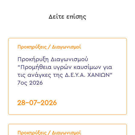
Δείτε επίσης
Προκήρυξη
Διαγωνισμού
Προκηρύξεις / Διαγωνισμοί
“Προμήθεια
υγρών
Προκήρυξη Διαγωνισμού
καυσίμων
“Προμήθεια υγρών καυσίμων για
για
τις
τις ανάγκες της Δ.Ε.Υ.Α. ΧΑΝΙΩΝ”
ανάγκες
7ος 2026
της
Δ.Ε.Υ.Α.
ΧΑΝΙΩΝ”
7ος
28-07-2026
2026
ΠΡΟΚΗΡΥΞΗ
ΠΛΕΙΟΔΟΤΙΚΟΥ
Προκηρύξεις / Διαγωνισμοί