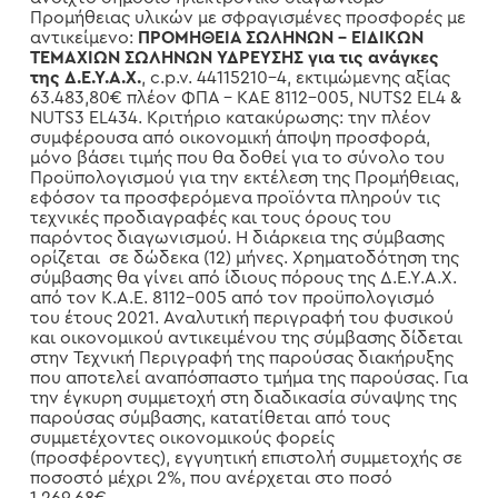
Προμήθειας υλικών με σφραγισμένες προσφορές με
αντικείμενο:
ΠΡΟΜΗΘΕΙΑ ΣΩΛΗΝΩΝ – ΕΙΔΙΚΩΝ
ΤΕΜΑΧΙΩΝ ΣΩΛΗΝΩΝ ΥΔΡΕΥΣΗΣ για τις ανάγκες
της Δ.Ε.Υ.Α.Χ.
, c.p.v. 44115210-4, εκτιμώμενης αξίας
63.483,80€ πλέον ΦΠΑ – ΚΑΕ 8112-005, NUTS2 EL4 &
NUTS3 EL434. Κριτήριο κατακύρωσης: την πλέον
συμφέρουσα από οικονομική άποψη προσφορά,
μόνο βάσει τιμής που θα δοθεί για το σύνολο του
Προϋπολογισμού για την εκτέλεση της Προμήθειας,
εφόσον τα προσφερόμενα προϊόντα πληρούν τις
τεχνικές προδιαγραφές και τους όρους του
παρόντος διαγωνισμού. Η διάρκεια της σύμβασης
ορίζεται σε δώδεκα (12) μήνες. Χρηματοδότηση της
σύμβασης θα γίνει από ίδιους πόρους της Δ.Ε.Υ.Α.Χ.
από τον Κ.Α.Ε. 8112-005 από τον προϋπολογισμό
του έτους 2021. Αναλυτική περιγραφή του φυσικού
και οικονομικού αντικειμένου της σύμβασης δίδεται
στην Τεχνική Περιγραφή της παρούσας διακήρυξης
που αποτελεί αναπόσπαστο τμήμα της παρούσας. Για
την έγκυρη συμμετοχή στη διαδικασία σύναψης της
παρούσας σύμβασης, κατατίθεται από τους
συμμετέχοντες οικονομικούς φορείς
(προσφέροντες), εγγυητική επιστολή συμμετοχής σε
ποσοστό μέχρι 2%, που ανέρχεται στο ποσό