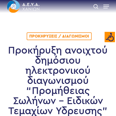
Skip
Menu
to
search
main
Close
content
Menu
ΠΡΟΚΗΡΎΞΕΙΣ / ΔΙΑΓΩΝΙΣΜΟΊ
Προκήρυξη ανοιχτού
δημόσιου
ηλεκτρονικού
διαγωνισμού
“Προμήθειας
Σωλήνων – Ειδικών
Τεμαχίων Υδρευσης”