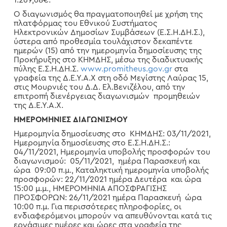
1.269,68€.
Ο διαγωνισμός θα πραγματοποιηθεί με χρήση της
πλατφόρμας του Εθνικού Συστήματος
Ηλεκτρονικών Δημοσίων Συμβάσεων (Ε.Σ.Η.ΔΗ.Σ.),
ύστερα από προθεσμία τουλάχιστον δεκαπέντε
ημερών (15) από την ημερομηνία δημοσίευσης της
Προκήρυξης στο ΚΗΜΔΗΣ, μέσω της διαδικτυακής
πύλης Ε.Σ.Η.ΔΗ.Σ.
www.promitheus.gov.gr
στα
γραφεία της Δ.Ε.Υ.Α.Χ στη οδό Μεγίστης Λαύρας 15,
στις Μουρνιές του Δ.Δ. Ελ.Βενιζέλου, από την
επιτροπή διενέργειας διαγωνισμών προμηθειών
της Δ.Ε.Υ.Α.Χ.
ΗΜΕΡΟΜΗΝΙΕΣ ΔΙΑΓΩΝΙΣΜΟΥ
Ημερομηνία δημοσίευσης στο ΚΗΜΔΗΣ: 03/11/2021,
Ημερομηνία δημοσίευσης στο Ε.Σ.Η.ΔΗ.Σ.:
04/11/2021, Ημερομηνία υποβολής προσφορών του
διαγωνισμού: 05/11/2021, ημέρα Παρασκευή και
ώρα 09:00 π.μ., Καταληκτική ημερομηνία υποβολής
προσφορών: 22/11/2021 ημέρα Δευτέρα και ώρα
15:00 μ.μ., ΗΜΕΡΟΜΗΝΙΑ ΑΠΟΣΦΡΑΓΙΣΗΣ
ΠΡΟΣΦΟΡΩΝ: 26/11/2021 ημέρα Παρασκευή ώρα
10:00 π.μ. Για περισσότερες πληροφορίες, οι
ενδιαφερόμενοι μπορούν να απευθύνονται κατά τις
εργάσιμες ημέρες και ώρες στα γραφεία της