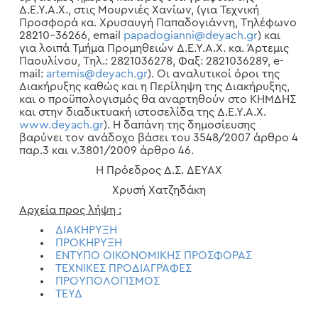
Δ.Ε.Υ.Α.Χ., στις Μουρνιές Χανίων, (για Τεχνική
Προσφορά κα. Χρυσαυγή Παπαδογιάννη, Τηλέφωνο
28210-36266, email
papadogianni@deyach.gr
) και
για λοιπά Τμήμα Προμηθειών Δ.Ε.Υ.Α.Χ. κα. Άρτεμις
Παουλίνου, Τηλ.: 2821036278, Φαξ: 2821036289, e-
mail:
artemis@deyach.gr
). Οι αναλυτικοί όροι της
Διακήρυξης καθώς και η Περίληψη της Διακήρυξης,
και ο προϋπολογισμός θα αναρτηθούν στο ΚΗΜΔΗΣ
και στην διαδικτυακή ιστοσελίδα της Δ.Ε.Υ.Α.Χ.
www.deyach.gr
). Η δαπάνη της δημοσίευσης
βαρύνει τον ανάδοχο βάσει του 3548/2007 άρθρο 4
παρ.3 και ν.3801/2009 άρθρο 46.
Η Πρόεδρος Δ.Σ. ΔΕΥΑΧ
Χρυσή Χατζηδάκη
Αρχεία προς λήψη :
ΔΙΑΚΗΡΥΞΗ
ΠΡΟΚΗΡΥΞΗ
ΕΝΤΥΠΟ ΟΙΚΟΝΟΜΙΚΗΣ ΠΡΟΣΦΟΡΑΣ
ΤΕΧΝΙΚΕΣ ΠΡΟΔΙΑΓΡΑΦΕΣ
ΠΡΟΥΠΟΛΟΓΙΣΜΟΣ
ΤΕΥΔ