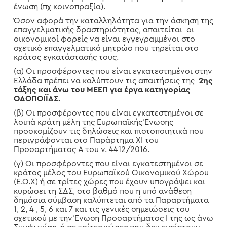
ένωση (πχ κοινοπραξία).
Όσον αφορά την καταλληλότητα για την άσκηση της
επαγγελματικής δραστηριότητας, απαιτείται οι
οικονομικοί φορείς να είναι εγγεγραμμένοι στο
σχετικό επαγγελματικό μητρώο που τηρείται στο
κράτος εγκατάστασής τους.
(α) Οι προσφέροντες που είναι εγκατεστημένοι στην
Ελλάδα πρέπει να καλύπτουν τις απαιτήσεις της
2ης
τάξης και άνω του ΜΕΕΠ για έργα κατηγορίας
ΟΔΟΠΟΙΪΑΣ
.
(β) Οι προσφέροντες που είναι εγκατεστημένοι σε
λοιπά κράτη μέλη της Ευρωπαϊκής Ένωσης
προσκομίζουν τις δηλώσεις και πιστοποιητικά που
περιγράφονται στο Παράρτημα XI του
Προσαρτήματος Α του ν. 4412/2016.
(γ) Οι προσφέροντες που είναι εγκατεστημένοι σε
κράτος μέλος του Ευρωπαϊκού Οικονομικού Χώρου
(Ε.Ο.Χ) ή σε τρίτες χώρες που έχουν υπογράψει και
κυρώσει τη ΣΔΣ, στο βαθμό που η υπό ανάθεση
δημόσια σύμβαση καλύπτεται από τα Παραρτήματα
1, 2, 4 , 5, 6 και 7 και τις γενικές σημειώσεις του
σχετικού με την Ένωση Προσαρτήματος I της ως άνω