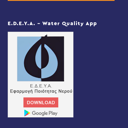
E.D.E.Y.A. – Water Quality App