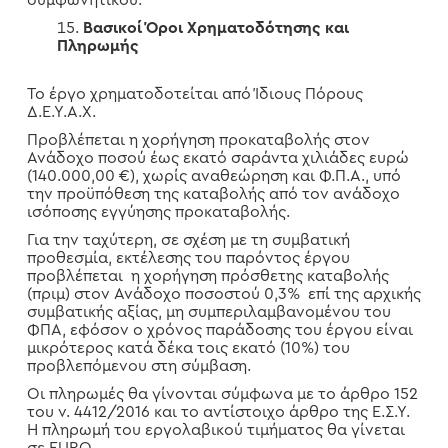
συμφωνητικού.
Βασικοί Όροι Χρηματοδότησης και
Πληρωμής
Το έργο χρηματοδοτείται από Ίδιους Πόρους
Δ.Ε.Υ.Α.Χ.
Προβλέπεται η χορήγηση προκαταβολής στον
Ανάδοχο ποσού έως εκατό σαράντα χιλιάδες ευρώ
(140.000,00 €), χωρίς αναθεώρηση και Φ.Π.Α., υπό
την προϋπόθεση της καταβολής από τον ανάδοχο
ισόποσης εγγύησης προκαταβολής.
Για την ταχύτερη, σε σχέση με τη συμβατική
προθεσμία, εκτέλεσης του παρόντος έργου
προβλέπεται η χορήγηση πρόσθετης καταβολής
(πριμ) στον Ανάδοχο ποσοστού 0,3% επί της αρχικής
συμβατικής αξίας, μη συμπεριλαμβανομένου του
ΦΠΑ, εφόσον ο χρόνος παράδοσης του έργου είναι
μικρότερος κατά δέκα τοις εκατό (10%) του
προβλεπόμενου στη σύμβαση.
Οι πληρωμές θα γίνονται σύμφωνα με το άρθρο 152
του ν. 4412/2016 και το αντίστοιχο άρθρο της Ε.Σ.Υ.
Η πληρωμή του εργολαβικού τιμήματος θα γίνεται