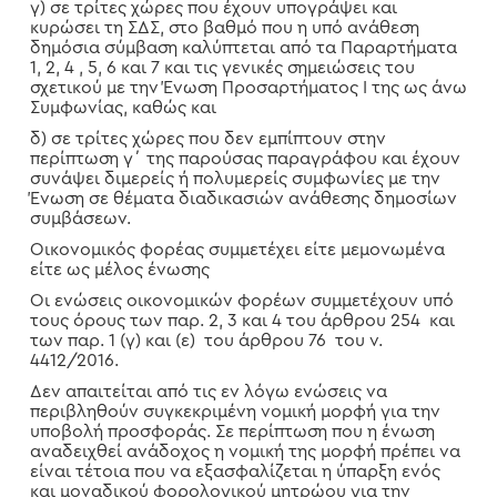
γ) σε τρίτες χώρες που έχουν υπογράψει και
κυρώσει τη ΣΔΣ, στο βαθμό που η υπό ανάθεση
δημόσια σύμβαση καλύπτεται από τα Παραρτήματα
1, 2, 4 , 5, 6 και 7 και τις γενικές σημειώσεις του
σχετικού με την Ένωση Προσαρτήματος I της ως άνω
Συμφωνίας, καθώς και
δ) σε τρίτες χώρες που δεν εμπίπτουν στην
περίπτωση γ΄ της παρούσας παραγράφου και έχουν
συνάψει διμερείς ή πολυμερείς συμφωνίες με την
Ένωση σε θέματα διαδικασιών ανάθεσης δημοσίων
συμβάσεων.
Οικονομικός φορέας συμμετέχει είτε μεμονωμένα
είτε ως μέλος ένωσης
Οι ενώσεις οικονομικών φορέων συμμετέχουν υπό
τους όρους των παρ. 2, 3 και 4 του άρθρου 254 και
των παρ. 1 (γ) και (ε) του άρθρου 76 του ν.
4412/2016.
Δεν απαιτείται από τις εν λόγω ενώσεις να
περιβληθούν συγκεκριμένη νομική μορφή για την
υποβολή προσφοράς. Σε περίπτωση που η ένωση
αναδειχθεί ανάδοχος η νομική της μορφή πρέπει να
είναι τέτοια που να εξασφαλίζεται η ύπαρξη ενός
και μοναδικού φορολογικού μητρώου για την