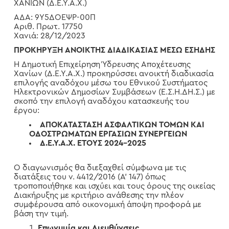
ΧΑΝΙΩΝ (Δ.Ε.Υ.Α.Χ.)
ΑΔΑ: 9Υ5ΔΟΕΨΡ-00Π
Αριθ. Πρωτ. 17750
Χανιά: 28/12/2023
ΠΡΟΚΗΡΥΞΗ ΑΝΟΙΚΤΗΣ ΔΙΑΔΙΚΑΣΙΑΣ ΜΕΣΩ ΕΣΗΔΗΣ
Η Δημοτική Επιχείρηση Ύδρευσης Αποχέτευσης
Χανίων (Δ.Ε.Υ.Α.Χ.) προκηρύσσει ανοικτή διαδικασία
επιλογής αναδόχου μέσω του Εθνικού Συστήματος
Ηλεκτρονικών Δημοσίων Συμβάσεων (Ε.Σ.Η.ΔΗ.Σ.) με
σκοπό την επιλογή αναδόχου κατασκευής του
έργου:
ΑΠΟΚΑΤΑΣΤΑΣΗ ΑΣΦΑΛΤΙΚΩΝ ΤΟΜΩΝ ΚΑΙ
ΟΔΟΣΤΡΩΜΑΤΩΝ ΕΡΓΑΣΙΩΝ ΣΥΝΕΡΓΕΙΩΝ
Δ.Ε.Υ.Α.Χ. ΕΤΟΥΣ 2024-2025
Ο διαγωνισμός θα διεξαχθεί σύμφωνα με τις
διατάξεις του ν. 4412/2016 (Α’ 147) όπως
τροποποιήθηκε και ισχύει και τους όρους της οικείας
Διακήρυξης με κριτήριο ανάθεσης την πλέον
συμφέρουσα από οικονομική άποψη προφορά με
βάση την τιμή.
Επωνυμία και Διευθύνσεις