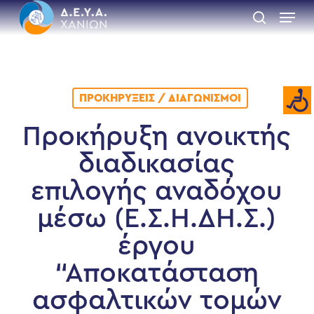
Skip
Menu
to
search
main
Close
content
Menu
ΠΡΟΚΗΡΎΞΕΙΣ / ΔΙΑΓΩΝΙΣΜΟΊ
Προκήρυξη ανοικτής
διαδικασίας
επιλογής αναδόχου
μέσω (Ε.Σ.Η.ΔΗ.Σ.)
έργου
“Αποκατάσταση
ασφαλτικών τομών