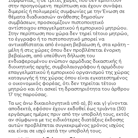
Συμφωνίας, ή σε τρίτες χώρες που δεν εμπίπτουν
στην προηγούμενη περίπτωση και έχουν συνάψει
διμερείς ή πολυμερείς συμφωνίες με την Ένωση σε
θέματα διαδικασιών ανάθεσης δημοσίων
συμβάσεων, προσκομίζουν πιστοποιητικό
αντίστοιχου επαγγελματικού ή εμπορικού μητρώου.
Στην περίπτωση που χώρα δεν τηρεί τέτοιο μητρώο,
το έγγραφο ή το πιστοποιητικό μπορεί να
αντικαθίσταται από ένορκη βεβαίωση ή, στα κράτη –
μέλη ή στις χώρες όπου δεν προβλέπεται ένορκη
βεβαίωση, από υπεύθυνη δήλωση του
ενδιαφερομένου ενώπιον αρμόδιας δικαστικής ή
διοικητικής αρχής, συμβολαιογράφου ή αρμόδιου
επαγγελματικού ή εμπορικού οργανισμού της χώρας
καταγωγής ή της χώρας όπου είναι εγκατεστημένος
ο οικονομικός φορέας, ότι δεν τηρείται τέτοιο
μητρώο και ότι ασκεί τη δραστηριότητα του άρθρου
17 της παρούσας.
Τα ως άνω δικαιολογητικά υπό α), β) και γ) γίνονται
αποδεκτά, εφόσον έχουν εκδοθεί έως τριάντα (30)
εργάσιμες ημέρες πριν από την υποβολή τους, εκτός
αν σύμφωνα με τις ειδικότερες διατάξεις έκδοσης
αυτών προβλέπεται συγκεκριμένος χρόνος ισχύος
και είναι σε ισχύ κατά την υποβολή τους.