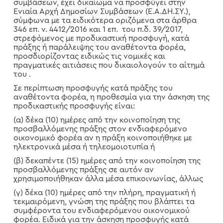
συμβάσεων, έχει δικαίωμα να προσφύγει στην
Ενιαία Αρχή Δημοσίων Συμβάσεων (Ε.Α.ΔΗ.ΣΥ.),
σύμφωνα με τα ειδικότερα οριζόμενα στα άρθρα
346 επ. ν. 4412/2016 και 1 επ. του π.δ. 39/2017,
στρεφόμενος με προδικαστική προσφυγή, κατά
πράξης ή παράλειψης του αναθέτοντα φορέα,
προσδιορίζοντας ειδικώς τις νομικές και
πραγματικές αιτιάσεις που δικαιολογούν το αίτημά
του .
Σε περίπτωση προσφυγής κατά πράξης του
αναθέτοντα φορέα, η προθεσμία για την άσκηση της
προδικαστικής προσφυγής είναι:
(α) δέκα (10) ημέρες από την κοινοποίηση της
προσβαλλόμενης πράξης στον ενδιαφερόμενο
οικονομικό φορέα αν η πράξη κοινοποιήθηκε με
ηλεκτρονικά μέσα ή τηλεομοιοτυπία ή
(β) δεκαπέντε (15) ημέρες από την κοινοποίηση της
προσβαλλόμενης πράξης σε αυτόν αν
χρησιμοποιήθηκαν άλλα μέσα επικοινωνίας, άλλως
(γ) δέκα (10) ημέρες από την πλήρη, πραγματική ή
τεκμαιρόμενη, γνώση της πράξης που βλάπτει τα
συμφέροντα του ενδιαφερόμενου οικονομικού
φορέα. Ειδικά για την άσκηση προσφυγής κατά