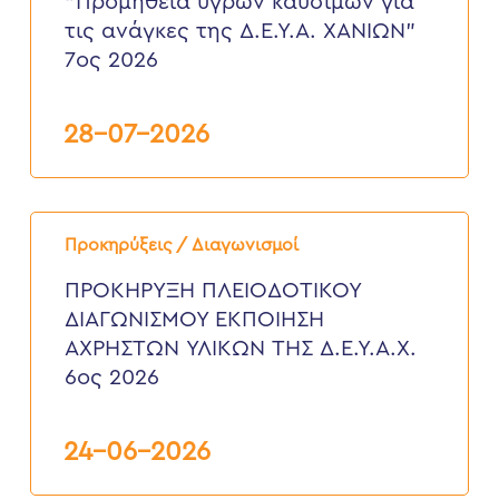
“Προμήθεια υγρών καυσίμων για
για
τις
τις ανάγκες της Δ.Ε.Υ.Α. ΧΑΝΙΩΝ”
ανάγκες
7ος 2026
της
Δ.Ε.Υ.Α.
ΧΑΝΙΩΝ”
7ος
28-07-2026
2026
ΠΡΟΚΗΡΥΞΗ
ΠΛΕΙΟΔΟΤΙΚΟΥ
Προκηρύξεις / Διαγωνισμοί
ΔΙΑΓΩΝΙΣΜΟΥ
ΕΚΠΟΙΗΣΗ
ΠΡΟΚΗΡΥΞΗ ΠΛΕΙΟΔΟΤΙΚΟΥ
ΑΧΡΗΣΤΩΝ
ΔΙΑΓΩΝΙΣΜΟΥ ΕΚΠΟΙΗΣΗ
ΥΛΙΚΩΝ
ΤΗΣ
ΑΧΡΗΣΤΩΝ ΥΛΙΚΩΝ ΤΗΣ Δ.Ε.Υ.Α.Χ.
Δ.Ε.Υ.Α.Χ.
6ος 2026
6ος
2026
24-06-2026