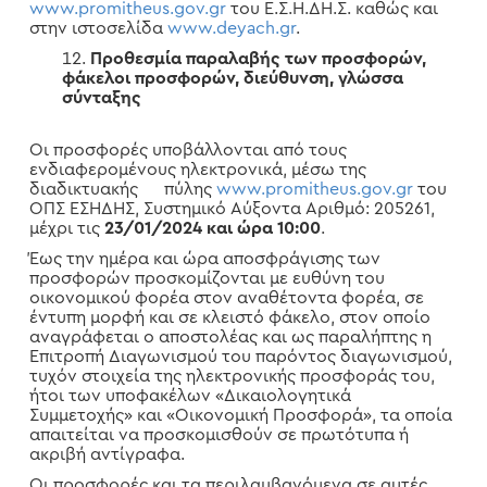
www.promitheus.gov.gr
του Ε.Σ.Η.ΔΗ.Σ. καθώς και
στην ιστοσελίδα
www.deyach.gr
.
Προθεσμία παραλαβής των προσφορών,
φάκελοι προσφορών, διεύθυνση, γλώσσα
σύνταξης
Οι προσφορές υποβάλλονται από τους
ενδιαφερομένους ηλεκτρονικά, μέσω της
διαδικτυακής πύλης
www.promitheus.gov.gr
του
ΟΠΣ ΕΣΗΔΗΣ, Συστημικό Αύξοντα Αριθμό: 205261,
μέχρι τις
23/01/2024 και ώρα 10:00
.
Έως την ημέρα και ώρα αποσφράγισης των
προσφορών προσκομίζονται με ευθύνη του
οικονομικού φορέα στον αναθέτοντα φορέα, σε
έντυπη μορφή και σε κλειστό φάκελο, στον οποίο
αναγράφεται ο αποστολέας και ως παραλήπτης η
Επιτροπή Διαγωνισμού του παρόντος διαγωνισμού,
τυχόν στοιχεία της ηλεκτρονικής προσφοράς του,
ήτοι των υποφακέλων «Δικαιολογητικά
Συμμετοχής» και «Οικονομική Προσφορά», τα οποία
απαιτείται να προσκομισθούν σε πρωτότυπα ή
ακριβή αντίγραφα.
Οι προσφορές και τα περιλαμβανόμενα σε αυτές