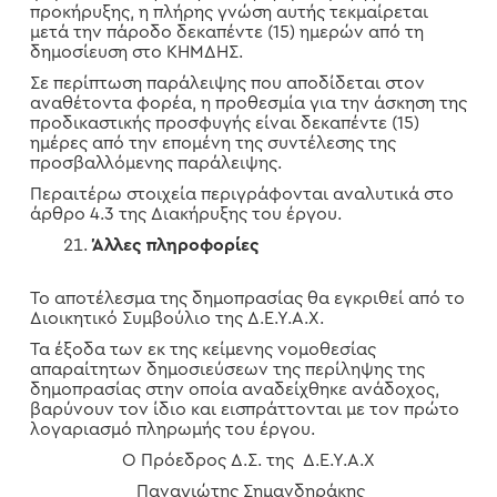
προκήρυξης, η πλήρης γνώση αυτής τεκμαίρεται
μετά την πάροδο δεκαπέντε (15) ημερών από τη
δημοσίευση στο ΚΗΜΔΗΣ.
Σε περίπτωση παράλειψης που αποδίδεται στον
αναθέτοντα φορέα, η προθεσμία για την άσκηση της
προδικαστικής προσφυγής είναι δεκαπέντε (15)
ημέρες από την επομένη της συντέλεσης της
προσβαλλόμενης παράλειψης.
Περαιτέρω στοιχεία περιγράφονται αναλυτικά στο
άρθρο 4.3 της Διακήρυξης του έργου.
Άλλες πληροφορίες
Το αποτέλεσμα της δημοπρασίας θα εγκριθεί από το
Διοικητικό Συμβούλιο της Δ.Ε.Υ.Α.Χ.
Τα έξοδα των εκ της κείμενης νομοθεσίας
απαραίτητων δημοσιεύσεων της περίληψης της
δημοπρασίας στην οποία αναδείχθηκε ανάδοχος,
βαρύνουν τον ίδιο και εισπράττονται με τον πρώτο
λογαριασμό πληρωμής του έργου.
Ο Πρόεδρος Δ.Σ. της Δ.Ε.Υ.Α.Χ
Παναγιώτης Σημανδηράκης