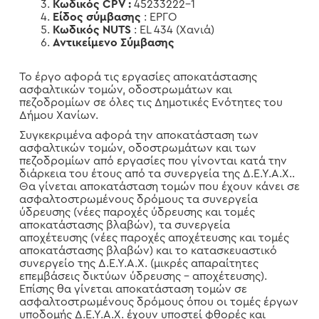
Κωδικός CPV :
45233222-1
Είδος σύμβασης
: ΕΡΓΟ
Κωδικός
NUTS
: ΕL 434 (Χανιά)
Αντικείμενο Σύμβασης
Το έργο αφορά τις εργασίες αποκατάστασης
ασφαλτικών τομών, οδοστρωμάτων και
πεζοδρομίων σε όλες τις Δημοτικές Ενότητες του
Δήμου Χανίων.
Συγκεκριμένα αφορά την αποκατάσταση των
ασφαλτικών τομών, οδοστρωμάτων και των
πεζοδρομίων από εργασίες που γίνονται κατά την
διάρκεια του έτους από τα συνεργεία της Δ.Ε.Υ.Α.Χ..
Θα γίνεται αποκατάσταση τομών που έχουν κάνει σε
ασφαλτοστρωμένους δρόμους τα συνεργεία
ύδρευσης (νέες παροχές ύδρευσης και τομές
αποκατάστασης βλαβών), τα συνεργεία
αποχέτευσης (νέες παροχές αποχέτευσης και τομές
αποκατάστασης βλαβών) και το κατασκευαστικό
συνεργείο της Δ.Ε.Υ.Α.Χ. (μικρές απαραίτητες
επεμβάσεις δικτύων ύδρευσης – αποχέτευσης).
Επίσης θα γίνεται αποκατάσταση τομών σε
ασφαλτοστρωμένους δρόμους όπου οι τομές έργων
υποδομής Δ.Ε.Υ.Α.Χ. έχουν υποστεί φθορές και