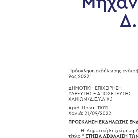
Μηχαν
Δ.
Hit enter to search or ESC to close
Πρόσκληση εκδήλωσης ενδιαφ
9ος 2022”
ΔΗΜΟΤΙΚΗ ΕΠΙΧΕΙΡΗΣΗ
ΥΔΡΕΥΣΗΣ – ΑΠΟΧΕΤΕΥΣΗΣ
ΧΑΝΙΩΝ (Δ.Ε.Υ.Α.Χ.)
Αριθ. Πρωτ. 11012
Χανιά: 21/09/2022
ΠΡΟΣΚΛΗΣΗ ΕΚΔΗΛΩΣΗΣ ΕΝ
H Δημοτική Επιχείρηση Ύδρε
τίτλο “
ΕΤΗΣΙΑ ΑΣΦΑΛΙΣΗ ΤΩ