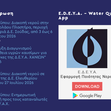
έρωση
E.D.E.Y.A. – Water Q
App
Τύπου: Διακοπή νερού στην
ολάου Πλαστήρα, περιοχή
ριά Δ.Ε. Σούδας, από 3 έως 6
του 2026
6
υξη Διαγωνισμού
εια υγρών καυσίμων για
γκες της Δ.Ε.Υ.Α. ΧΑΝΙΩΝ”
6
Τύπου: Διακοπή νερού σε
 της Δ.Ε. Ελευθερίου
ου 27 Ιουλίου 2026
Τύπου: Eνημερωτική
ή προς τους καταναλωτές
Υ.Α.Χ.