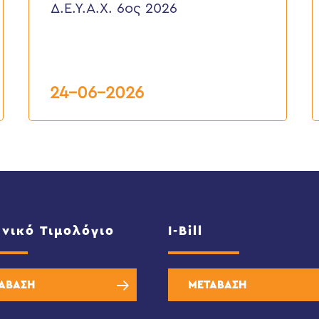
Δ.Ε.Υ.Α.Χ. 6ος 2026
6ος
Τ
2026
Δ
Υ
Α
Κ
Ε
6
24-06-2026
2
νικό Τιμολόγιο
I-Bill
ΑΒΑΣΗ
ΜΕΤΑΒΑΣΗ