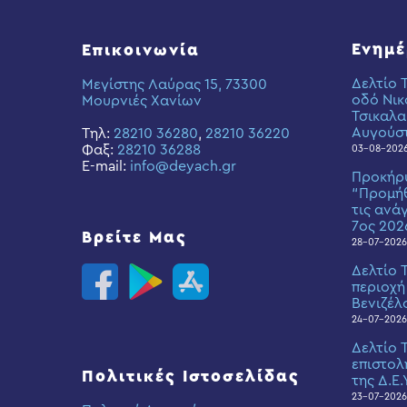
Ενημ
Επικοινωνία
Δελτίο 
Μεγίστης Λαύρας 15, 73300
οδό Νικ
Μουρνιές Χανίων
Τσικαλα
Αυγούσ
Τηλ:
28210 36280
,
28210 36220
Φαξ:
28210 36288
03-08-202
E-mail:
info@deyach.gr
Προκήρ
“Προμήθ
τις ανά
7ος 202
Βρείτε Μας
28-07-2026
Δελτίο 
περιοχή
Βενιζέλ
24-07-2026
Δελτίο 
επιστολ
Πολιτικές Ιστοσελίδας
της Δ.Ε.
23-07-2026