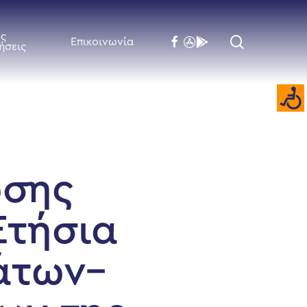
ές
search
facebook
flickr
behance
Επικοινωνία
ήσεις
ωσης
Ετήσια
άτων–