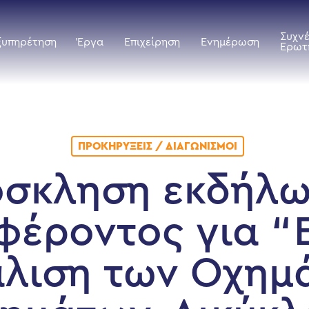
Συχν
ξυπηρέτηση
Έργα
Επιχείρηση
Ενημέρωση
Ερωτ
ΠΡΟΚΗΡΎΞΕΙΣ / ΔΙΑΓΩΝΙΣΜΟΊ
σκληση εκδήλ
φέροντος για “
λιση των Οχημ