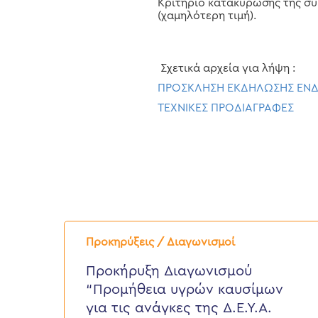
Κριτήριο κατακύρωσης της σύ
(χαμηλότερη τιμή).
Σχετικά αρχεία για λήψη :
ΠΡΟΣΚΛΗΣΗ ΕΚΔΗΛΩΣΗΣ ΕΝ
ΤΕΧΝΙΚΕΣ ΠΡΟΔΙΑΓΡΑΦΕΣ
Προκήρυξη
Διαγωνισμού
Προκηρύξεις / Διαγωνισμοί
“Προμήθεια
υγρών
Προκήρυξη Διαγωνισμού
καυσίμων
“Προμήθεια υγρών καυσίμων
για
τις
για τις ανάγκες της Δ.Ε.Υ.Α.
ανάγκες