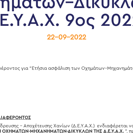
ημάτων–Δικύκλ
Ε.Υ.Α.Χ. 9ος 20
22-09-2022
έροντος για “Ετήσια ασφάλιση των Οχημάτων–Μηχανημάτων
ΔΙΑΦΕΡΟΝΤΟΣ
υσης – Αποχέτευσης Χανίων (Δ.Ε.Υ.Α.Χ.) ενδιαφέρεται να
Ν ΟΧΗΜΑΤΩΝ-ΜΗΧΑΝΗΜΑΤΩΝ-ΔΙΚΥΚΛΩΝ ΤΗΣ Δ.Ε.Υ.Α.Χ.
”, 