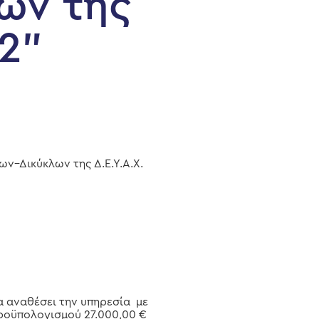
ων της
22”
–Δικύκλων της Δ.Ε.Υ.Α.Χ.
 αναθέσει την υπηρεσία με
προϋπολογισμού 27.000,00 €