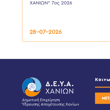
ΧΑΝΙΩΝ” 7ος 2026
της
Δ.Ε.Υ.Α.
ΧΑΝΙΩΝ”
7ος
2026
28-07-2026
Κοινω
ΜΕΤ
Δημοτική Επιχείρηση
Ύδρευσης Αποχέτευσης Χανίων