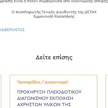
μβασης είναι η πλέον συμφέρουσα από οικονομικής άποψη
Ο Αναπληρωτής Γενικός Διευθυντής της ΔΕΥΑΧ
Εμμανουήλ Κασαπάκης
ΔΙΑΦΕΡΟΝΤΟΣ
Δείτε επίσης
ΠΡΟΚΗΡΥΞΗ
Π
ΠΛΕΙΟΔΟΤΙΚΟΥ
Δ
Προκηρύξεις / Διαγωνισμοί
ΔΙΑΓΩΝΙΣΜΟΥ
“
ΕΚΠΟΙΗΣΗ
Ε
ΠΡΟΚΗΡΥΞΗ ΠΛΕΙΟΔΟΤΙΚΟΥ
ΑΧΡΗΣΤΩΝ
Κ
ΔΙΑΓΩΝΙΣΜΟΥ ΕΚΠΟΙΗΣΗ
ΥΛΙΚΩΝ
Γ
ΤΗΣ
Τ
ΑΧΡΗΣΤΩΝ ΥΛΙΚΩΝ ΤΗΣ
Δ.Ε.Υ.Α.Χ.
Ο