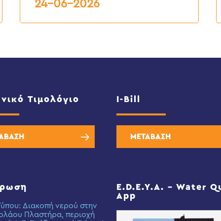
6
24-06-2026
2
νικό Τιμολόγιο
I-Bill
ΑΒΑΣΗ
ΜΕΤΑΒΑΣΗ
έρωση
E.D.E.Y.A. – Water Q
App
Τύπου: Διακοπή νερού στην
ολάου Πλαστήρα, περιοχή