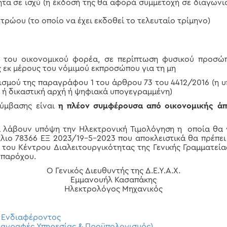
τα σε ισχύ (η έκδοσή της θα αφορά συμμετοχή σε διαγων
ρώου (το οποίο να έχει εκδοθεί το τελευταίο τρίμηνο)
 του οικονομικού φορέα, σε περίπτωση φυσικού προσώπ
εκ μέρους του νόμιμού εκπροσώπου για τη μη
σμού της παραγράφου 1 του άρθρου 73 του 4412/2016 (η υ
 ή δικαστική αρχή ή ψηφιακά υπογεγραμμένη)
σύμβασης είναι
η πλέον συμφέρουσα από οικονομικής ά
α λάβουν υπόψη την Ηλεκτρονική Τιμολόγηση η οποία θα
λιο 78366 ΕΞ 2023/19-5-2023 που αποκλειστικά θα πρέπε
ω του Κέντρου Διαλειτουργικότητας της Γενικής Γραμματε
 παρόχου.
Ο Γενικός Διευθυντής της Δ.Ε.Υ.Α.Χ.
Εμμανουήλ Κασαπάκης
Ηλεκτρολόγος Μηχανικός
 Ενδιαφέροντος
διαγραφές Υπηρεσίας & Προϋπολογισμός)