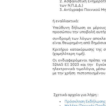
Ασφαλιστική Ενημερότη
των Ν.Π.Δ.Δ.)
Αντίγραφο Ποινικού Μητ
ή εναλλακτικά:
Υπεύθυνη δήλωση εκ μέρους
προσώπου την υποβολή αυτής 
συνδρομή των λόγων αποκλει
είναι θεωρημένη από δημόσια
Κριτήριο κατακύρωσης της 
(χαμηλότερη τιμή).
Οι ενδιαφερόμενοι πρέπει ν
52445 ΕΞ 2023 και την Εγκύκ
ηλεκτρονικά τιμολόγια, μέσ
με την χρήση πιστοποιημένου
Σχετικά αρχεία για λήψη :
Πρόσκληση Εκδήλωσης
Μελέτη (Τεχνικές Προ