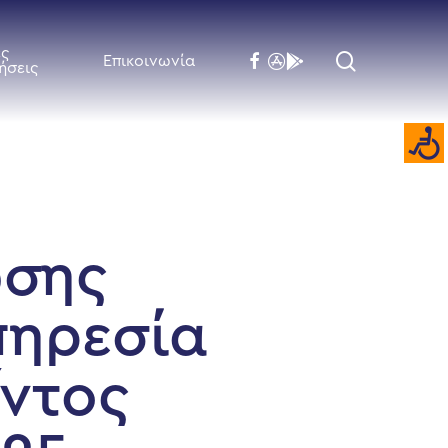
ές
search
facebook
flickr
behance
Επικοινωνία
ήσεις
ωσης
πηρεσία
ντος