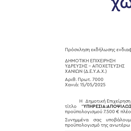
χώ
Πρόσκληση εκδήλωσης ενδιαφ
ΔΗΜΟΤΙΚΗ ΕΠΙΧΕΙΡΗΣΗ
Hit enter to search or ESC to close
ΥΔΡΕΥΣΗΣ – ΑΠΟΧΕΤΕΥΣΗΣ
ΧΑΝΙΩΝ (Δ.Ε.Υ.Α.Χ.)
Αριθ. Πρωτ. 7000
Χανιά: 15/05/2025
H Δημοτική Επιχείρηση Ύδρε
τίτλο “
ΥΠΗΡΕΣΙΑ:ΑΠΟΨΙΛ
προϋπολογισμού 7.500 € πλέον
Συνημμένα σας υποβάλουμε
προϋπολογισμό της ανωτέρω 