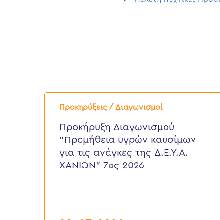
Προκήρυξη
Διαγωνισμού
Προκηρύξεις / Διαγωνισμοί
“Προμήθεια
υγρών
Προκήρυξη Διαγωνισμού
καυσίμων
“Προμήθεια υγρών καυσίμων
για
τις
για τις ανάγκες της Δ.Ε.Υ.Α.
ανάγκες
ΧΑΝΙΩΝ” 7ος 2026
της
Δ.Ε.Υ.Α.
ΧΑΝΙΩΝ”
7ος
2026