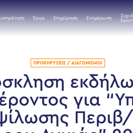
Συχν
ξυπηρέτηση
Έργα
Επιχείρηση
Ενημέρωση
Ερωτ
ΠΡΟΚΗΡΎΞΕΙΣ / ΔΙΑΓΩΝΙΣΜΟΊ
σκληση εκδήλ
έροντος για “Υ
ψίλωσης Περιβ/