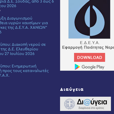
ριά Δ.Ε. Σούδας, από 3 έως 6
του 2026
6
υξη Διαγωνισμού
εια υγρών καυσίμων για
γκες της Δ.Ε.Υ.Α. ΧΑΝΙΩΝ”
6
Τύπου: Διακοπή νερού σε
 της Δ.Ε. Ελευθερίου
ου 27 Ιουλίου 2026
Τύπου: Eνημερωτική
ή προς τους καταναλωτές
Υ.Α.Χ.
Διαύγεια