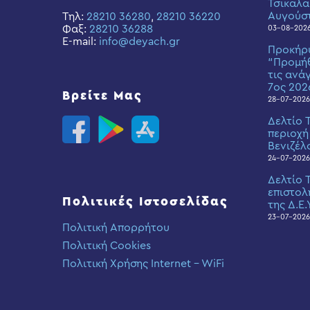
Τσικαλα
Αυγούσ
Τηλ:
28210 36280
,
28210 36220
Φαξ:
28210 36288
03-08-202
E-mail:
info@deyach.gr
Προκήρ
“Προμήθ
τις ανά
7ος 202
Βρείτε Μας
28-07-2026
Δελτίο 
περιοχή
Βενιζέλ
24-07-2026
Δελτίο 
επιστολ
Πολιτικές Ιστοσελίδας
της Δ.Ε.
23-07-2026
Πολιτική Απορρήτου
Πολιτική Cookies
Πολιτική Χρήσης Internet – WiFi