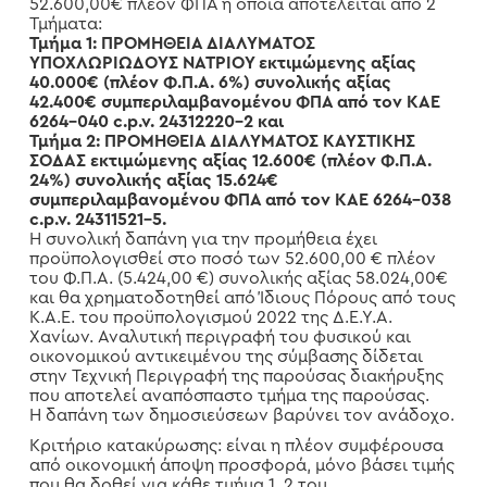
52.600,00€ πλέον ΦΠΑ η οποία αποτελείται από 2
Τμήματα:
Τμήμα 1: ΠΡΟΜΗΘΕΙΑ ΔΙΑΛΥΜΑΤΟΣ
ΥΠΟΧΛΩΡΙΩΔΟΥΣ ΝΑΤΡΙΟΥ εκτιμώμενης αξίας
40.000€ (πλέον Φ.Π.Α. 6%) συνολικής αξίας
42.400€ συμπεριλαμβανομένου ΦΠΑ από τον ΚΑΕ
6264-040 c.p.v. 24312220-2 και
Τμήμα 2: ΠΡΟΜΗΘΕΙΑ ΔΙΑΛΥΜΑΤΟΣ ΚΑΥΣΤΙΚΗΣ
ΣΟΔΑΣ εκτιμώμενης αξίας 12.600€ (πλέον Φ.Π.Α.
24%) συνολικής αξίας 15.624€
συμπεριλαμβανομένου ΦΠΑ από τον ΚΑΕ 6264-038
c.p.v. 24311521-5.
Η συνολική δαπάνη για την προμήθεια έχει
προϋπολογισθεί στο ποσό των 52.600,00 € πλέον
του Φ.Π.Α. (5.424,00 €) συνολικής αξίας 58.024,00€
και θα χρηματοδοτηθεί από Ίδιους Πόρους από τους
Κ.Α.Ε. του προϋπολογισμού 2022 της Δ.Ε.Υ.Α.
Χανίων. Αναλυτική περιγραφή του φυσικού και
οικονομικού αντικειμένου της σύμβασης δίδεται
στην Τεχνική Περιγραφή της παρούσας διακήρυξης
που αποτελεί αναπόσπαστο τμήμα της παρούσας.
Η δαπάνη των δημοσιεύσεων βαρύνει τον ανάδοχο.
Κριτήριο κατακύρωσης: είναι η πλέον συμφέρουσα
από οικονομική άποψη προσφορά, μόνο βάσει τιμής
που θα δοθεί για κάθε τμήμα 1, 2 του