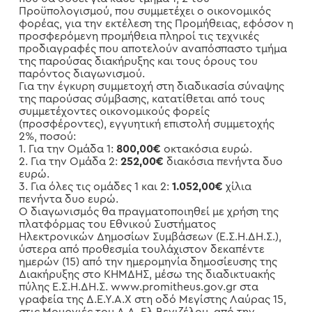
Προϋπολογισμού, που συμμετέχει ο οικονομικός
φορέας, για την εκτέλεση της Προμήθειας, εφόσον η
προσφερόμενη προμήθεια πληροί τις τεχνικές
προδιαγραφές που αποτελούν αναπόσπαστο τμήμα
της παρούσας διακήρυξης και τους όρους του
παρόντος διαγωνισμού.
Για την έγκυρη συμμετοχή στη διαδικασία σύναψης
της παρούσας σύμβασης, κατατίθεται από τους
συμμετέχοντες οικονομικούς φορείς
(προσφέροντες), εγγυητική επιστολή συμμετοχής
2%, ποσού:
1. Για την Ομάδα 1:
800,00€
οκτακόσια ευρώ.
2. Για την Ομάδα 2:
252,00€
διακόσια πενήντα δυο
ευρώ.
3. Για όλες τις ομάδες 1 και 2:
1.052,00€
χίλια
πενήντα δυο ευρώ.
Ο διαγωνισμός θα πραγματοποιηθεί με χρήση της
πλατφόρμας του Εθνικού Συστήματος
Ηλεκτρονικών Δημοσίων Συμβάσεων (Ε.Σ.Η.ΔΗ.Σ.),
ύστερα από προθεσμία τουλάχιστον δεκαπέντε
ημερών (15) από την ημερομηνία δημοσίευσης της
Διακήρυξης στο ΚΗΜΔΗΣ, μέσω της διαδικτυακής
πύλης Ε.Σ.Η.ΔΗ.Σ. www.promitheus.gov.gr στα
γραφεία της Δ.Ε.Υ.Α.Χ στη οδό Μεγίστης Λαύρας 15,