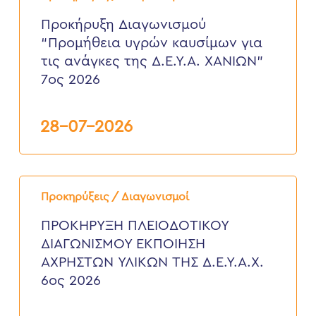
“Προμήθεια
υγρών
Προκήρυξη Διαγωνισμού
καυσίμων
“Προμήθεια υγρών καυσίμων για
για
τις
τις ανάγκες της Δ.Ε.Υ.Α. ΧΑΝΙΩΝ”
ανάγκες
7ος 2026
της
Δ.Ε.Υ.Α.
ΧΑΝΙΩΝ”
7ος
28-07-2026
2026
ΠΡΟΚΗΡΥΞΗ
ΠΛΕΙΟΔΟΤΙΚΟΥ
Προκηρύξεις / Διαγωνισμοί
ΔΙΑΓΩΝΙΣΜΟΥ
ΕΚΠΟΙΗΣΗ
ΠΡΟΚΗΡΥΞΗ ΠΛΕΙΟΔΟΤΙΚΟΥ
ΑΧΡΗΣΤΩΝ
ΔΙΑΓΩΝΙΣΜΟΥ ΕΚΠΟΙΗΣΗ
ΥΛΙΚΩΝ
ΤΗΣ
ΑΧΡΗΣΤΩΝ ΥΛΙΚΩΝ ΤΗΣ Δ.Ε.Υ.Α.Χ.
Δ.Ε.Υ.Α.Χ.
6ος 2026
6ος
2026