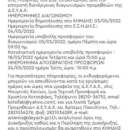
στις Μουρνιές του Δ.Δ. Ελ.Βενιζέλου, από την
επιτροπή διενέργειας διαγωνισμών προμηθειών της
Δ.Ε.Υ.Α.Χ.
ΗΜΕΡΟΜΗΝΙΕΣ ΔΙΑΓΩΝΙΣΜΟΥ
Ημερομηνία δημοσίευσης στο ΚΗΜΔΗΣ: 03/05/2022
Ημερομηνία δημοσίευσης στο Ε.Σ.Η.ΔΗ.Σ.:
04/05/2022
Ημερομηνία υποβολής προσφορών του
διαγωνισμού: 05/05/2022, ημέρα Πέμπτη και ώρα
09:00 πμ.
Καταληκτική ημερομηνία υποβολής προσφορών :
18/05/2022 ημέρα Τετάρτη και ώρα 15:00 μ.μ
ΗΜΕΡΟΜΗΝΙΑ ΑΠΟΣΦΡΑΓΙΣΗΣ ΠΡΟΣΦΟΡΩΝ:
24/05/2022 ημέρα Τρίτη, ώρα : 10:00 π.μ
Για περισσότερες πληροφορίες, οι ενδιαφερόμενοι
μπορούν να απευθύνονται κατά τις εργάσιμες
ημέρες και ώρες στα γραφεία της Δ.Ε.Υ.Α.Χ., στις
Μουρνιές Χανίων, (για Τεχνική Προσφορά κα.
Χριστίνα Κοτσιφάκη, Τηλέφωνο 28210-36752, email
kotsifaki@yahoo.com). και για λοιπά Τμήμα
Προμηθειών Δ.Ε.Υ.Α.Χ. κα. Άρτεμις Παουλίνου, Τηλ.:
2821036278, Φαξ: 2821036289, e-mail:
artemis@deyach.gr).Οι αναλυτικοί όροι της
Διακήρυξης καθώς και η Περίληψη της Διακήρυξης,
και ο προϋπολογισμός θα αναρτηθούν στο ΚΗΜΔΗΣ