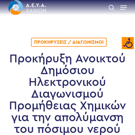
Skip
Menu
to
search
main
Close
content
Menu
ΠΡΟΚΗΡΎΞΕΙΣ / ΔΙΑΓΩΝΙΣΜΟΊ
Προκήρυξη Ανοικτού
Δημόσιου
Ηλεκτρονικού
Διαγωνισμού
Προμήθειας Χημικών
για την απολύμανση
του πόσιμου νερού