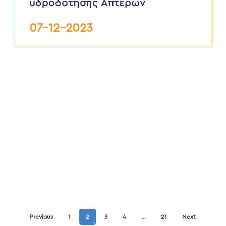
υδροδότησης Απτέρων
την
κατασκευή
νέου
07-12-2023
δικτύου
υδροδότησης
Απτέρων
Previous
1
2
3
4
…
21
Next