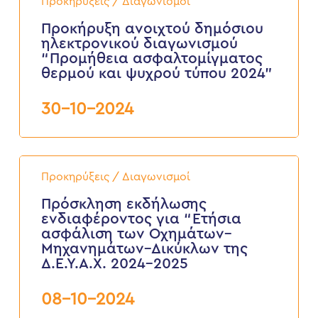
Προκηρύξεις / Διαγωνισμοί
δημόσιου
ηλεκτρονικού
Προκήρυξη ανοιχτού δημόσιου
διαγωνισμού
ηλεκτρονικού διαγωνισμού
“Προμήθεια
“Προμήθεια ασφαλτομίγματος
ασφαλτομίγματος
θερμού και ψυχρού τύπου 2024”
θερμού
και
ψυχρού
30-10-2024
τύπου
2024”
Πρόσκληση
εκδήλωσης
Προκηρύξεις / Διαγωνισμοί
ενδιαφέροντος
για
Πρόσκληση εκδήλωσης
“Ετήσια
ενδιαφέροντος για “Ετήσια
ασφάλιση
ασφάλιση των Οχημάτων–
των
Μηχανημάτων–Δικύκλων της
Οχημάτων–
Δ.Ε.Υ.Α.Χ. 2024-2025
Μηχανημάτων–
Δικύκλων
της
08-10-2024
Δ.Ε.Υ.Α.Χ.
2024-