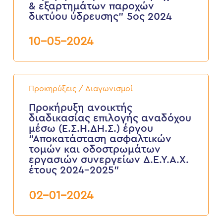
& εξαρτημάτων παροχών
&
δικτύου ύδρευσης” 5ος 2024
εξαρτημάτων
παροχών
δικτύου
10-05-2024
ύδρευσης”
5ος
2024
Προκήρυξη
ανοικτής
Προκηρύξεις / Διαγωνισμοί
διαδικασίας
επιλογής
Προκήρυξη ανοικτής
αναδόχου
διαδικασίας επιλογής αναδόχου
μέσω
μέσω (Ε.Σ.Η.ΔΗ.Σ.) έργου
(Ε.Σ.Η.ΔΗ.Σ.)
“Αποκατάσταση ασφαλτικών
έργου
τομών και οδοστρωμάτων
“Αποκατάσταση
ασφαλτικών
εργασιών συνεργείων Δ.Ε.Υ.Α.Χ.
τομών
έτους 2024-2025”
και
οδοστρωμάτων
02-01-2024
εργασιών
συνεργείων
Δ.Ε.Υ.Α.Χ.
έτους