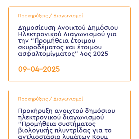
Δημοσίευση
Ανοικτού
Προκηρύξεις / Διαγωνισμοί
Δημόσιου
Ηλεκτρονικού
Δημοσίευση Ανοικτού Δημόσιου
Διαγωνισμού
Ηλεκτρονικού Διαγωνισμού για
για
την “Προμήθεια έτοιμου
την
σκυροδέματος και έτοιμου
“Προμήθεια
ασφαλτομίγματος” 4ος 2025
έτοιμου
σκυροδέματος
και
09-04-2025
έτοιμου
ασφαλτομίγματος”
4ος
2025
Προκήρυξη
ανοιχτού
Προκηρύξεις / Διαγωνισμοί
δημόσιου
ηλεκτρονικού
Προκήρυξη ανοιχτού δημόσιου
διαγωνισμού
ηλεκτρονικού διαγωνισμού
“Προμήθεια
“Προμήθεια συστήματος
συστήματος
βιολογικής πλυντρίδας για το
βιολογικής
αντλιοστάσιο λυμάτων Κουμ
πλυντρίδας