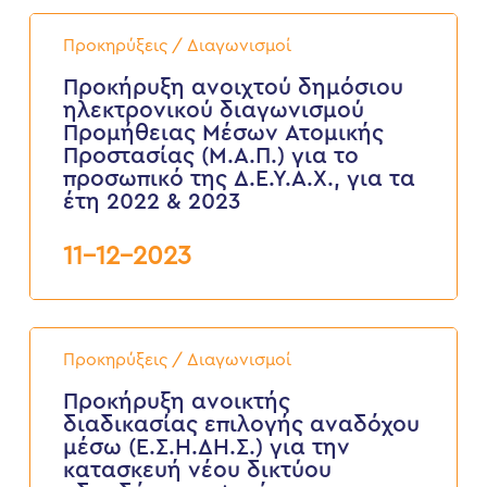
2024-
Προκήρυξη
2025”
ανοιχτού
Προκηρύξεις / Διαγωνισμοί
δημόσιου
ηλεκτρονικού
Προκήρυξη ανοιχτού δημόσιου
διαγωνισμού
ηλεκτρονικού διαγωνισμού
Προμήθειας
Προμήθειας Μέσων Ατομικής
Μέσων
Προστασίας (Μ.Α.Π.) για το
Ατομικής
προσωπικό της Δ.Ε.Υ.Α.Χ., για τα
Προστασίας
(Μ.Α.Π.)
έτη 2022 & 2023
για
το
11-12-2023
προσωπικό
της
Δ.Ε.Υ.Α.Χ.,
για
τα
Προκήρυξη
έτη
ανοικτής
Προκηρύξεις / Διαγωνισμοί
2022
διαδικασίας
&
επιλογής
Προκήρυξη ανοικτής
2023
αναδόχου
διαδικασίας επιλογής αναδόχου
μέσω
μέσω (Ε.Σ.Η.ΔΗ.Σ.) για την
(Ε.Σ.Η.ΔΗ.Σ.)
κατασκευή νέου δικτύου
για