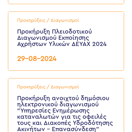
2025
Προκήρυξη
Πλειοδοτικού
Προκηρύξεις / Διαγωνισμοί
Διαγωνισμού
Εκποίησης
Προκήρυξη Πλειοδοτικού
Αχρήστων
Διαγωνισμού Εκποίησης
Υλικών
Αχρήστων Υλικών ΔΕΥΑΧ 2024
ΔΕΥΑΧ
2024
29-08-2024
Προκήρυξη
ανοιχτού
Προκηρύξεις / Διαγωνισμοί
δημόσιου
ηλεκτρονικού
Προκήρυξη ανοιχτού δημόσιου
διαγωνισμού
ηλεκτρονικού διαγωνισμού
“Υπηρεσίες
“Υπηρεσίες Ενημέρωσης
Ενημέρωσης
καταναλωτών για τις οφειλές
καταναλωτών
τους και Διακοπές Υδροδότησης
για
τις
Ακινήτων – Επανασύνδεση”