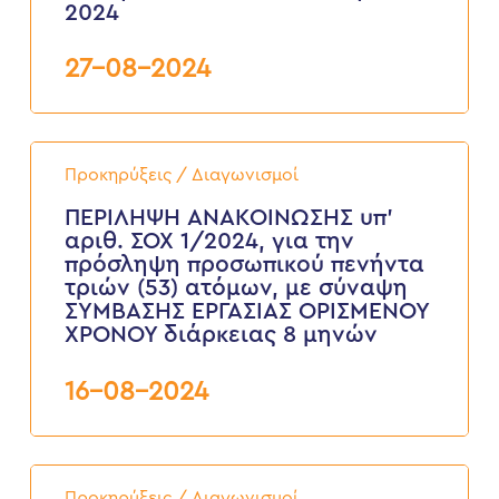
οφειλές
2024
τους
και
27-08-2024
Διακοπές
Υδροδότησης
Ακινήτων
–
Επανασύνδεση”
ΠΕΡΙΛΗΨΗ
2024
ΑΝΑΚΟΙΝΩΣΗΣ
Προκηρύξεις / Διαγωνισμοί
υπ’
αριθ.
ΠΕΡΙΛΗΨΗ ΑΝΑΚΟΙΝΩΣΗΣ υπ’
ΣΟΧ
αριθ. ΣΟΧ 1/2024, για την
1/2024,
πρόσληψη προσωπικού πενήντα
για
τριών (53) ατόμων, με σύναψη
την
ΣΥΜΒΑΣΗΣ ΕΡΓΑΣΙΑΣ ΟΡΙΣΜΕΝΟΥ
πρόσληψη
προσωπικού
ΧΡΟΝΟΥ διάρκειας 8 μηνών
πενήντα
τριών
16-08-2024
(53)
ατόμων,
με
σύναψη
ΣΥΜΒΑΣΗΣ
Δημοσίευση
ΕΡΓΑΣΙΑΣ
Ανοικτού
Προκηρύξεις / Διαγωνισμοί