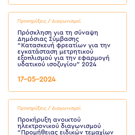
6ος
2024
Πρόσκληση
για
Προκηρύξεις / Διαγωνισμοί
τη
σύναψη
Πρόσκληση για τη σύναψη
Δημόσιας
Δημόσιας Σύμβασης
Σύμβασης
“Κατασκευή φρεατίων για την
“Κατασκευή
εγκατάσταση μετρητικού
φρεατίων
εξοπλισμού για την εφαρμογή
για
την
υδατικού ισοζυγίου” 2024
εγκατάσταση
μετρητικού
17-05-2024
εξοπλισμού
για
την
εφαρμογή
υδατικού
Προκήρυξη
ισοζυγίου”
ανοικτού
Προκηρύξεις / Διαγωνισμοί
2024
ηλεκτρονικού
διαγωνισμού
Προκήρυξη ανοικτού
“Προμήθειας
ηλεκτρονικού διαγωνισμού
ειδικών
“Προμήθειας ειδικών τεμαχίων
τεμαχίων