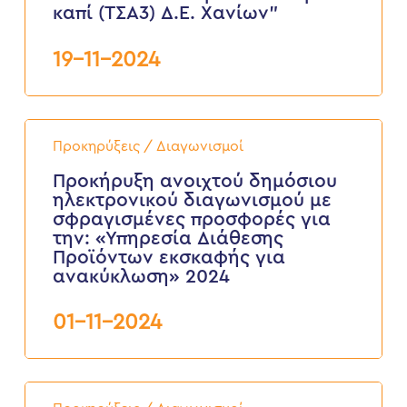
για
καπί (ΤΣΑ3) Δ.Ε. Χανίων”
το
αντλιοστάσιο
19-11-2024
λυμάτων
Κουμ
καπί
(ΤΣΑ3)
Δ.Ε.
Προκήρυξη
Χανίων”
ανοιχτού
Προκηρύξεις / Διαγωνισμοί
δημόσιου
ηλεκτρονικού
Προκήρυξη ανοιχτού δημόσιου
διαγωνισμού
ηλεκτρονικού διαγωνισμού με
με
σφραγισμένες προσφορές για
σφραγισμένες
την: «Υπηρεσία Διάθεσης
προσφορές
Προϊόντων εκσκαφής για
για
την:
ανακύκλωση» 2024
«Υπηρεσία
Διάθεσης
01-11-2024
Προϊόντων
εκσκαφής
για
ανακύκλωση»
2024
Προκήρυξη
ανοιχτού