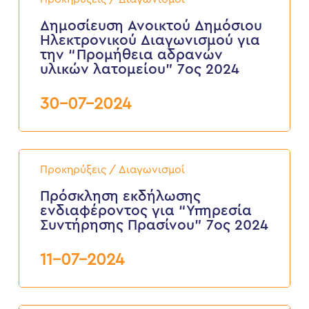
ΟΡΙΣΜΕΝΟΥ
Δημόσιου
ΧΡΟΝΟΥ
Ηλεκτρονικού
Δημοσίευση Ανοικτού Δημόσιου
διάρκειας
Διαγωνισμού
Ηλεκτρονικού Διαγωνισμού για
8
για
την “Προμήθεια αδρανών
μηνών
την
υλικών λατομείου” 7ος 2024
“Προμήθεια
αδρανών
υλικών
30-07-2024
λατομείου”
7ος
2024
Πρόσκληση
εκδήλωσης
Προκηρύξεις / Διαγωνισμοί
ενδιαφέροντος
για
Πρόσκληση εκδήλωσης
“Υπηρεσία
ενδιαφέροντος για “Υπηρεσία
Συντήρησης
Συντήρησης Πρασίνου” 7ος 2024
Πρασίνου”
7ος
2024
11-07-2024