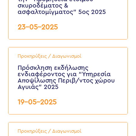
την
σκυροδέματος &
“Προμήθεια
ασφαλτομίγματος” 5ος 2025
έτοιμου
σκυροδέματος
&
23-05-2025
ασφαλτομίγματος”
5ος
2025
Πρόσκληση
εκδήλωσης
Προκηρύξεις / Διαγωνισμοί
ενδιαφέροντος
για
Πρόσκληση εκδήλωσης
“Υπηρεσία
ενδιαφέροντος για “Υπηρεσία
Αποψίλωσης
Αποψίλωσης Περιβ/ντος χώρου
Περιβ/
Αγυιάς” 2025
ντος
χώρου
Αγυιάς”
19-05-2025
2025
Πρόσκληση
εκδήλωσης
Προκηρύξεις / Διαγωνισμοί
ενδιαφέροντος