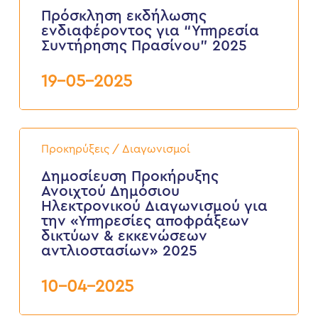
για
Πρόσκληση εκδήλωσης
“Υπηρεσία
ενδιαφέροντος για “Υπηρεσία
Συντήρησης
Συντήρησης Πρασίνου” 2025
Πρασίνου”
2025
19-05-2025
Δημοσίευση
Προκήρυξης
Προκηρύξεις / Διαγωνισμοί
Ανοιχτού
Δημόσιου
Δημοσίευση Προκήρυξης
Ηλεκτρονικού
Ανοιχτού Δημόσιου
Διαγωνισμού
Ηλεκτρονικού Διαγωνισμού για
για
την «Υπηρεσίες αποφράξεων
την
δικτύων & εκκενώσεων
«Υπηρεσίες
αποφράξεων
αντλιοστασίων» 2025
δικτύων
&
10-04-2025
εκκενώσεων
αντλιοστασίων»
2025