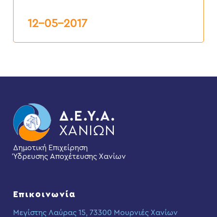
Εγκατάστασης
Επεξεργασίας
Λυμάτων
12-05-2017
Χανίων
Δημοτική Επιχείρηση
Ύδρευσης Αποχέτευσης Χανίων
Επικοινωνία
Μεγίστης Λαύρας 15, 73300 Μουρνιές Χανίων