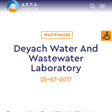
Skip
Menu
to
search
main
Close
content
Menu
WASTEWATER
Deyach Water And
Wastewater
Laboratory
25-07-2017