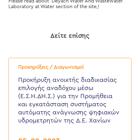
Please read about Deyach Water And Wastewater
Laboratory at Water section of the site,!
Δείτε επίσης
Προκήρυξη
ανοικτής
Προκηρύξεις / Διαγωνισμοί
διαδικασίας
επιλογής
Προκήρυξη ανοικτής διαδικασίας
αναδόχου
επιλογής αναδόχου μέσω
μέσω
(Ε.Σ.Η.ΔΗ.Σ.)
(Ε.Σ.Η.ΔΗ.Σ.) για την Προμήθεια
για
και εγκατάσταση συστήματος
την
Προμήθεια
αυτόματης ανάγνωσης ψηφιακών
και
υδρομετρητών της Δ.Ε. Χανίων
εγκατάσταση
συστήματος
αυτόματης
ανάγνωσης