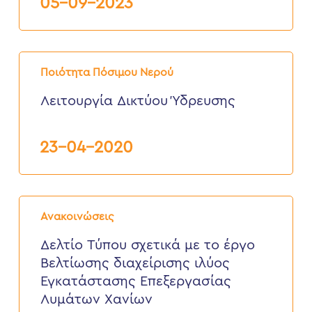
05-09-2023
ψηφιακών
υδρομετρητών
της
Δ.Ε.
Λειτουργία
Χανίων
Δικτύου
Ποιότητα Πόσιμου Νερού
Ύδρευσης
Λειτουργία Δικτύου Ύδρευσης
23-04-2020
Δελτίο
Τύπου
Ανακοινώσεις
σχετικά
με
Δελτίο Τύπου σχετικά με το έργο
το
Βελτίωσης διαχείρισης ιλύος
έργο
Βελτίωσης
Εγκατάστασης Επεξεργασίας
διαχείρισης
Λυμάτων Χανίων
ιλύος