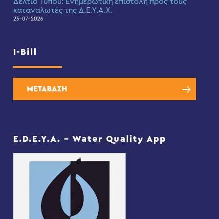
Δελτίο Τύπου: Eνημερωτική επιστολή προς τους
καταναλωτές της Δ.Ε.Υ.Α.Χ.
23-07-2026
I-Bill
ΜΕΤΑΒΑΣΗ
E.D.E.Y.A. – Water Quality App