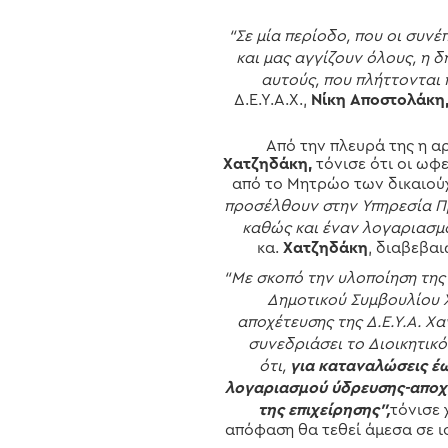
“Σε μία περίοδο, που οι συνέ
και μας αγγίζουν όλους, η 
αυτούς, που πλήττονται 
Δ.Ε.Υ.Α.Χ.,
Νίκη Αποστολάκη
Από την πλευρά της η α
Χατζηδάκη,
τόνισε ότι οι ωφ
από το Μητρώο των δικαιού
προσέλθουν στην Υπηρεσία Πρ
καθώς και έναν λογαριασμό
κα.
Χατζηδάκη
, διαβεβαι
“Με σκοπό την υλοποίηση της
Δημοτικού Συμβουλίου Χ
αποχέτευσης της Δ.Ε.Υ.Α. 
συνεδριάσει το Διοικητικό
ότι,
για καταναλώσεις έω
λογαριασμού ύδρευσης-αποχέ
της επιχείρησης”,
τόνισε
απόφαση θα τεθεί άμεσα σε 