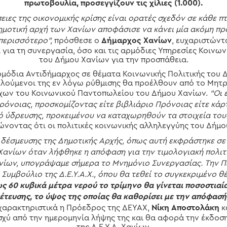
πρωτοβουλία, προσεγγίζουν τις χίλιες (1.000).
πειες της οικονομικής κρίσης είναι ορατές σχεδόν σε κάθε 
δημοτική αρχή των Χανίων αποφάσισε να κάνει μία ακόμη πρ
περισσότερο”,
πρόσθεσε ο
Δήμαρχος Χανίων
, ευχαριστώντ
,
για τη συνεργασία, όσο και τις αρμόδιες Υπηρεσίες Κοινω
του Δήμου Χανίων για την προσπάθεια.
ρμόδια Αντιδήμαρχος σε θέματα Κοινωνικής Πολιτικής του 
ελούμενοι της εν λόγω ρύθμισης θα προέλθουν από το Μητ
χων του Κοινωνικού Παντοπωλείου του Δήμου Χανίων.
“Οι 
όνοιας, προσκομίζοντας είτε βιβλιάριο Πρόνοιας είτε κά
 ύδρευσης, προκειμένου να καταχωρηθούν τα στοιχεία του
ώνοντας ότι οι πολιτικές κοινωνικής αλληλεγγύης του Δήμο
 δέσμευσης της Δημοτικής Αρχής, όπως αυτή εκφράστηκε σ
ανίων όταν λήφθηκε η απόφαση για την τιμολογιακή πολιτι
Χανίων, υπογράψαμε σήμερα το Μνημόνιο Συνεργασίας. Την Π
 Συμβούλιο της Δ.Ε.Υ.Α.Χ., όπου θα τεθεί το συγκεκριμένο θ
ς 60 κυβικά μέτρα νερού το τρίμηνο θα γίνεται ποσοστιαί
τευσης, το ύψος της οποίας θα καθορίσει με την απόφασή 
 χαρακτηριστικά η Πρόεδρος της ΔΕΥΑΧ,
Νίκη Αποστολάκη
κ
ισχύ από την ημερομηνία λήψης της και θα αφορά την έκδο