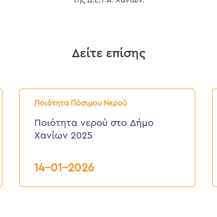
της Δ.Ε.Υ.Α. Χανίων.
Δείτε επίσης
Ποιότητα
Έ
νερού
Π
Ποιότητα Πόσιμου Νερού
στο
Ν
Δήμο
2
Ποιότητα νερού στο Δήμο
Χανίων
Χανίων 2025
2025
14-01-2026