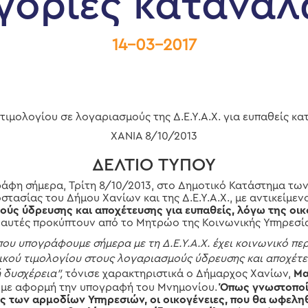
γορίες κατανα
14-03-2017
ιμολογίου σε λογαριασμούς της Δ.Ε.Υ.Α.Χ. για ευπαθείς 
ΧΑΝΙΑ 8/10/2013
ΔΕΛΤΙΟ ΤΥΠΟΥ
άφη σήμερα, Τρίτη 8/10/2013, στο Δημοτικό Κατάστημα των
στασίας του Δήμου Χανίων και της Δ.Ε.Υ.Α.Χ., με αντικείμεν
ούς ύδρευσης και αποχέτευσης για ευπαθείς, λόγω της οικ
 αυτές προκύπτουν από το Μητρώο της Κοινωνικής Υπηρεσί
ου υπογράφουμε σήμερα με τη Δ.Ε.Υ.Α.Χ. έχει κοινωνικό πε
ικού τιμολογίου στους λογαριασμούς ύδρευσης και αποχέτευ
 δυσχέρεια”,
τόνισε χαρακτηριστικά ο Δήμαρχος Χανίων,
Μα
υ με αφορμή την υπογραφή του Μνημονίου.
Όπως γνωστοποίη
ις των αρμοδίων Υπηρεσιών, οι οικογένειες, που θα ωφελη