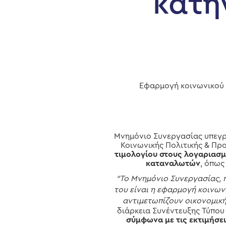
κατη
Hit enter to search or ESC to close
Εφαρμογή κοινωνικού τ
Μνημόνιο Συνεργασίας υπεγρ
Κοινωνικής Πολιτικής & Προ
τιμολογίου στους λογαριασμ
καταναλωτών
, όπως
“Το Μνημόνιο Συνεργασίας, π
του είναι η εφαρμογή κοινων
αντιμετωπίζουν οικονομική
διάρκεια Συνέντευξης Τύπο
σύμφωνα με τις εκτιμήσε