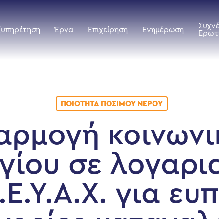
Συχν
ξυπηρέτηση
Έργα
Επιχείρηση
Ενημέρωση
Ερωτ
ΠΟΙΌΤΗΤΑ ΠΌΣΙΜΟΥ ΝΕΡΟΎ
αρμογή κοινωνι
γίου σε λογαρ
.Ε.Υ.Α.Χ. για ευ