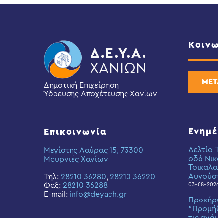
Κοινω
ΜΕΤ
Δημοτική Επιχείρηση
Ύδρευσης Αποχέτευσης Χανίων
Ενημ
Επικοινωνία
Δελτίο 
Μεγίστης Λαύρας 15, 73300
οδό Νικ
Μουρνιές Χανίων
Τσικαλα
Αυγούσ
Τηλ:
28210 36280
,
28210 36220
Φαξ:
28210 36288
03-08-202
E-mail:
info@deyach.gr
Προκήρ
“Προμήθ
τις ανά