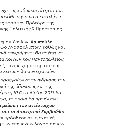
πτυχή της καθημερινότητας μας
οσπάθεια για να διευκολύνει
ας τόσο την Πρόεδρο της
νικής Πολιτικής & Προστασίας
Δήμου Χανίων,
Χρυσούλα
ρώο Ανασφαλίστων, καθώς και
ενδιαφερόμενοι θα πρέπει να
ρτα Κοινωνικού Παντοπωλείου,
ς”
,
τόνισε χαρακτηριστικά η
υ Χανίων θα συνεχιστούν.
ε προηγούμενη συνεδρίαση του
κή της ύδρευσης και της
έμπτη 10 Οκτωβρίου 2013 θα
έμα, το οποίο θα προβλέπει
α μείωση του αντίστοιχου
του το Διοικητικό Συμβούλιο
αι πρόσθεσε ότι η σχετική
ση των επόμενων λογαριασμών