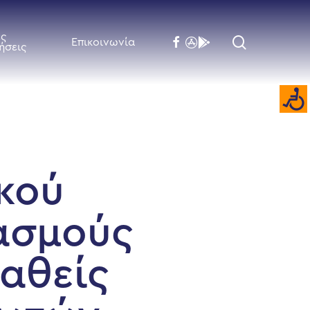
ές
search
facebook
flickr
behance
Επικοινωνία
ήσεις
κού
ιασμούς
παθείς