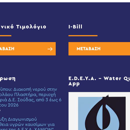
νικό Τιμολόγιο
I-Bill
ΑΒΑΣΗ
ΜΕΤΑΒΑΣΗ
έρωση
E.D.E.Y.A. – Water Q
App
Τύπου: Διακοπή νερού στην
ολάου Πλαστήρα, περιοχή
ριά Δ.Ε. Σούδας, από 3 έως 6
του 2026
6
υξη Διαγωνισμού
εια υγρών καυσίμων για
γκες της Δ.Ε.Υ.Α. ΧΑΝΙΩΝ”