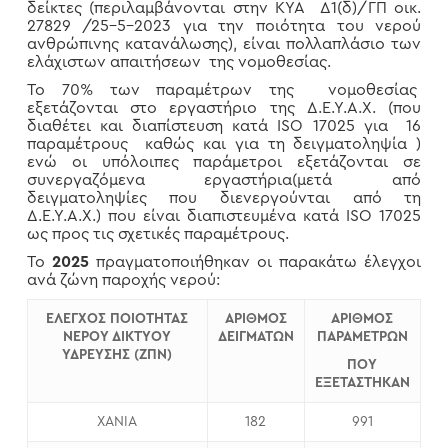
δείκτες (περιλαμβάνονται στην ΚΥΑ Δ1(δ)/ΓΠ οικ.
27829 /25-5-2023 για την ποιότητα του νερού
ανθρώπινης κατανάλωσης), είναι πολλαπλάσιο των
ελάχιστων απαιτήσεων της νομοθεσίας.
Το 70% των παραμέτρων της νομοθεσίας
εξετάζονται στο εργαστήριο της Δ.Ε.Υ.Α.Χ. (που
διαθέτει και διαπίστευση κατά ISO 17025 για 16
παραμέτρους καθώς και για τη δειγματοληψία )
ενώ οι υπόλοιπες παράμετροι εξετάζονται σε
συνεργαζόμενα εργαστήρια(μετά από
δειγματοληψίες που διενεργούνται από τη
Δ.Ε.Υ.Α.Χ.) που είναι διαπιστευμένα κατά ISO 17025
ως προς τις σχετικές παραμέτρους.
Το
2025
πραγματοποιήθηκαν οι παρακάτω έλεγχοι
ανά ζώνη παροχής νερού:
EΛΕΓΧΟΣ ΠΟΙΟΤΗΤΑΣ
ΑΡΙΘΜΟΣ
ΑΡΙΘΜΟΣ
ΝΕΡΟΥ ΔΙΚΤΥΟΥ
ΔΕΙΓΜΑΤΩΝ
ΠΑΡΑΜΕΤΡΩΝ
ΥΔΡΕΥΣΗΣ (ΖΠΝ)
ΠΟΥ
ΕΞΕΤΑΣΤΗΚΑΝ
ΧΑΝΙΑ
182
991