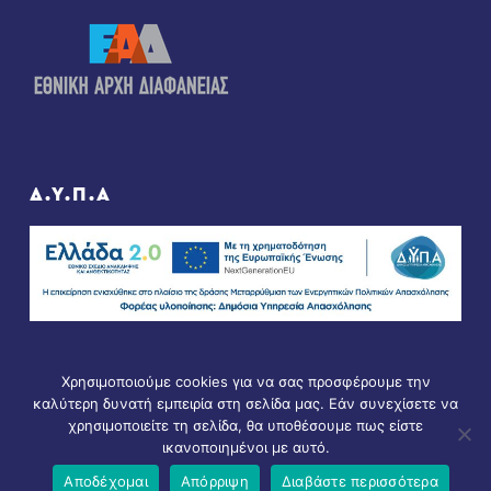
Δ.Υ.Π.Α
Χρησιμοποιούμε cookies για να σας προσφέρουμε την
καλύτερη δυνατή εμπειρία στη σελίδα μας. Εάν συνεχίσετε να
χρησιμοποιείτε τη σελίδα, θα υποθέσουμε πως είστε
ικανοποιημένοι με αυτό.
© Copyright 2021 - All Rights Reserved. D & D by
ArTECH
Αποδέχομαι
Απόρριψη
Διαβάστε περισσότερα