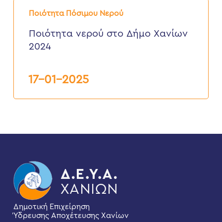
Ποιότητα
νερού
Ποιότητα Πόσιμου Νερού
στο
Δήμο
Ποιότητα νερού στο Δήμο Χανίων
Χανίων
2024
2024
17-01-2025
Δημοτική Επιχείρηση
Ύδρευσης Αποχέτευσης Χανίων