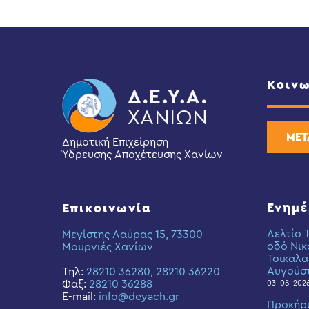
Κοινω
ΜΕΤ
Δημοτική Επιχείρηση
Ύδρευσης Αποχέτευσης Χανίων
Ενημ
Επικοινωνία
Δελτίο 
Μεγίστης Λαύρας 15, 73300
οδό Νικ
Μουρνιές Χανίων
Τσικαλα
Αυγούσ
Τηλ:
28210 36280
,
28210 36220
Φαξ:
28210 36288
03-08-202
E-mail:
info@deyach.gr
Προκήρ