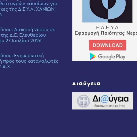
εια υγρών καυσίμων για
γκες της Δ.Ε.Υ.Α. ΧΑΝΙΩΝ”
6
Τύπου: Διακοπή νερού σε
 της Δ.Ε. Ελευθερίου
ου 27 Ιουλίου 2026
Τύπου: Eνημερωτική
ή προς τους καταναλωτές
Υ.Α.Χ.
Διαύγεια