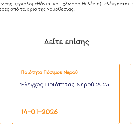
ωσης (τριαλομεθάνια και χλωροαιθυλένια) ελέγχονται τ
ρες από τα όρια της νομοθεσίας.
Δείτε επίσης
Έλεγχος
Π
Ποιότητας
ν
Ποιότητα Πόσιμου Νερού
Νερού
σ
2025
Δ
Έλεγχος Ποιότητας Νερού 2025
Χ
2
14-01-2026