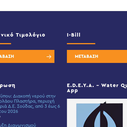
νικό Τιμολόγιο
I-Bill
ΑΒΑΣΗ
ΜΕΤΑΒΑΣΗ
έρωση
E.D.E.Y.A. – Water Q
App
Τύπου: Διακοπή νερού στην
ολάου Πλαστήρα, περιοχή
ριά Δ.Ε. Σούδας, από 3 έως 6
του 2026
6
υξη Διαγωνισμού