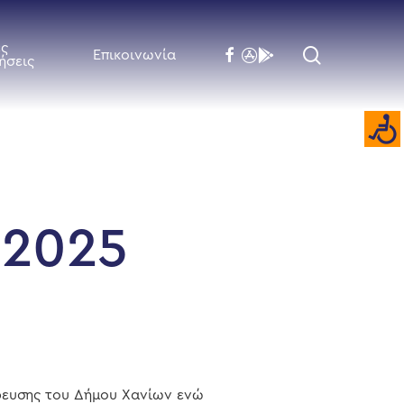
ές
search
facebook
flickr
behance
Επικοινωνία
ήσεις
 2025
δρευσης του Δήμου Χανίων ενώ