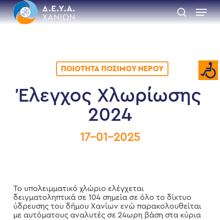
Skip
Menu
to
search
main
Close
content
Menu
ΠΟΙΌΤΗΤΑ ΠΌΣΙΜΟΥ ΝΕΡΟΎ
Έλεγχος Χλωρίωσης
2024
17-01-2025
Το υπολειμματικό χλώριο ελέγχεται
δειγματοληπτικά σε 104 σημεία σε όλο το δίκτυο
ύδρευσης του δήμου Χανίων ενώ παρακολουθείται
με αυτόματους αναλυτές σε 24ωρη βάση στα κύρια