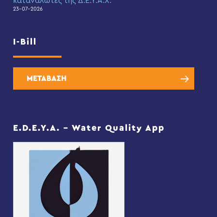
καταναλωτές της Δ.Ε.Υ.Α.Χ.
23-07-2026
I-Bill
ΜΕΤΑΒΑΣΗ
E.D.E.Y.A. – Water Quality App