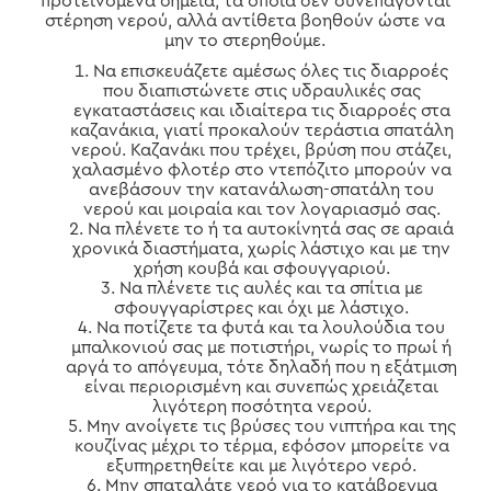
προτεινόμενα σημεία, τα οποία δεν συνεπάγονται
στέρηση νερού, αλλά αντίθετα βοηθούν ώστε να
μην το στερηθούμε.
Να επισκευάζετε αμέσως όλες τις διαρροές
που διαπιστώνετε στις υδραυλικές σας
εγκαταστάσεις και ιδιαίτερα τις διαρροές στα
καζανάκια, γιατί προκαλούν τεράστια σπατάλη
νερού. Καζανάκι που τρέχει, βρύση που στάζει,
χαλασμένο φλοτέρ στο ντεπόζιτο μπορούν να
ανεβάσουν την κατανάλωση-σπατάλη του
νερού και μοιραία και τον λογαριασμό σας.
Να πλένετε το ή τα αυτοκίνητά σας σε αραιά
χρονικά διαστήματα, χωρίς λάστιχο και με την
χρήση κουβά και σφουγγαριού.
Να πλένετε τις αυλές και τα σπίτια με
σφουγγαρίστρες και όχι με λάστιχο.
Να ποτίζετε τα φυτά και τα λουλούδια του
μπαλκονιού σας με ποτιστήρι, νωρίς το πρωί ή
αργά το απόγευμα, τότε δηλαδή που η εξάτμιση
είναι περιορισμένη και συνεπώς χρειάζεται
λιγότερη ποσότητα νερού.
Μην ανοίγετε τις βρύσες του νιπτήρα και της
κουζίνας μέχρι το τέρμα, εφόσον μπορείτε να
εξυπηρετηθείτε και με λιγότερο νερό.
Μην σπαταλάτε νερό για το κατάβρεγμα