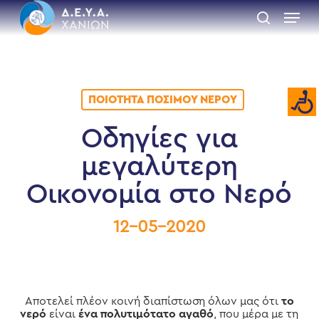
Skip
Menu
to
search
main
Close
content
Menu
ΠΟΙΌΤΗΤΑ ΠΌΣΙΜΟΥ ΝΕΡΟΎ
Οδηγίες για
μεγαλύτερη
Οικονομία στο Νερό
12-05-2020
Αποτελεί πλέον κοινή διαπίστωση όλων μας ότι
το
νερό
είναι
ένα πολυτιμότατο αγαθό
, που μέρα με τη