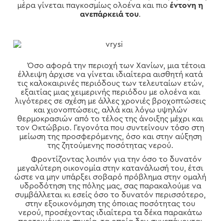
μέρα γίνεται παγκοσμίως ολοένα και πιο
έντονη η
ανεπάρκειά του
.
Όσο αφορά την περιοχή των Χανίων, μια τέτοια
έλλειψη άρχισε να γίνεται ιδιαίτερα αισθητή κατά
τις καλοκαιρινές περιόδους των τελευταίων ετών,
εξαιτίας μιας χειμερινής περιόδου με ολοένα και
λιγότερες σε σχέση με άλλες χρονιές βροχοπτώσεις
και χιονοπτώσεις, αλλά και λόγω υψηλών
θερμοκρασιών από το τέλος της άνοιξης μέχρι και
τον Οκτώβριο. Γεγονότα που συντείνουν τόσο στη
μείωση της προσφερόμενης, όσο και στην αύξηση
της ζητούμενης ποσότητας νερού.
Φροντίζοντας λοιπόν για την όσο το δυνατόν
μεγαλύτερη οικονομία στην κατανάλωσή του, έτσι
ώστε να μην υπάρξει σοβαρό πρόβλημα στην ομαλή
υδροδότηση της πόλης μας, σας παρακαλούμε να
συμβάλλεται κι εσείς όσο το δυνατόν περισσότερο,
στην εξοικονόμηση της όποιας ποσότητας του
νερού, προσέχοντας ιδιαίτερα τα δέκα παρακάτω