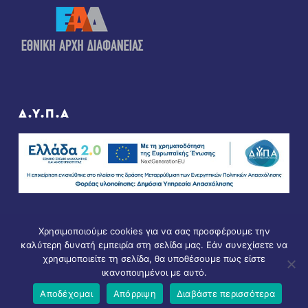
Δ.Υ.Π.Α
Χρησιμοποιούμε cookies για να σας προσφέρουμε την
καλύτερη δυνατή εμπειρία στη σελίδα μας. Εάν συνεχίσετε να
χρησιμοποιείτε τη σελίδα, θα υποθέσουμε πως είστε
ικανοποιημένοι με αυτό.
© Copyright 2021 - All Rights Reserved. D & D by
ArTECH
Αποδέχομαι
Απόρριψη
Διαβάστε περισσότερα