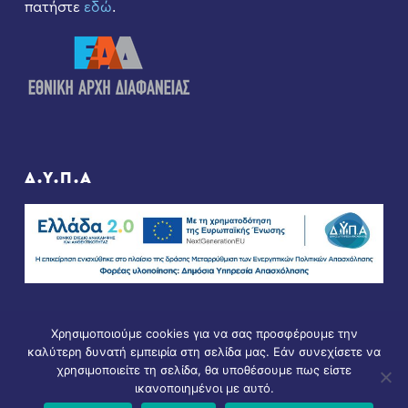
πατήστε
εδώ
.
Δ.Υ.Π.Α
Χρησιμοποιούμε cookies για να σας προσφέρουμε την
καλύτερη δυνατή εμπειρία στη σελίδα μας. Εάν συνεχίσετε να
χρησιμοποιείτε τη σελίδα, θα υποθέσουμε πως είστε
ικανοποιημένοι με αυτό.
© Copyright 2021 - All Rights Reserved. D & D by
ArTECH