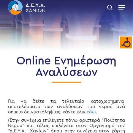
Skip
Menu
to
search
main
Close
content
Menu
Online Ενημέρωση
Αναλύσεων
Για να δείτε τα τελευταία καταχωρημένα
αποτελέσματα των αναλύσεων του νερού ανά
σημείο δειγματοληψίας, κάντε κλικ
εδώ
.
(Στην συνέχεια επιλέγετε πάνω αριστερά “Ποιότητα
Νερού” και τέλος επιλέγετε στον Οργανισμό την
“Δ.Ε.Υ.Α. Χανίων” όπου στην συνέχεια στον χάρτη