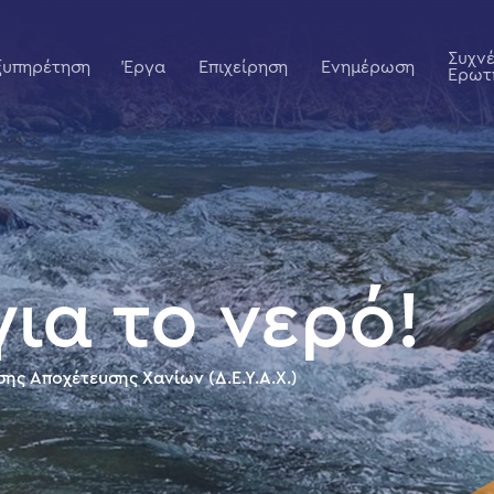
Συχν
ξυπηρέτηση
Έργα
Επιχείρηση
Ενημέρωση
Ερωτ
700χλμ δίκτυ
ίκτυό μας, ώστε να φτάνει στον καταναλωτή άριστης ποιότ