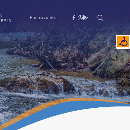
ές
search
facebook
flickr
behance
Επικοινωνία
ήσεις
ο
ητας νερό