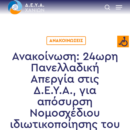
Skip
Menu
to
search
main
Close
content
Menu
ΑΝΑΚΟΙΝΏΣΕΙΣ
Ανακοίνωση: 24ωρη
Πανελλαδική
Απεργία στις
Δ.Ε.Υ.Α., για
απόσυρση
Νομοσχέδιου
ιδιωτικοποίησης του