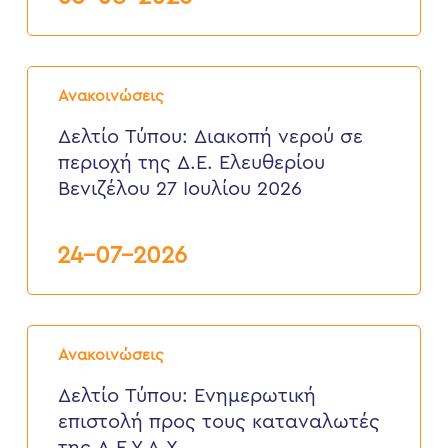
από
3
έως
6
Δελτίο
Αυγούστου
Τύπου:
2026
Ανακοινώσεις
Διακοπή
νερού
Δελτίο Τύπου: Διακοπή νερού σε
σε
περιοχή της Δ.Ε. Ελευθερίου
περιοχή
της
Βενιζέλου 27 Ιουλίου 2026
Δ.Ε.
Ελευθερίου
Βενιζέλου
24-07-2026
27
Ιουλίου
2026
Δελτίο
Τύπου:
Ανακοινώσεις
Eνημερωτική
επιστολή
Δελτίο Τύπου: Eνημερωτική
προς
επιστολή προς τους καταναλωτές
τους
καταναλωτές