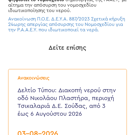
αίτημα την απόσυρση του νομοσχεδίου
ιδιωτικοποίησης του νερού.
Ανακοίνωση Π.Ο.Ε. Δ.Ε.Υ.Α. 887/2023 Σχετικά κήρυξη
24ωρης απεργίας απόσυρσης του Νομοσχεδίου για
την Ρ.Α.Α.Ε.Υ. που ιδιωτικοποιεί τα νερά.
Δείτε επίσης
Δελτίο
Τύπου:
Ανακοινώσεις
Διακοπή
νερού
Δελτίο Τύπου: Διακοπή νερού στην
στην
οδό Νικολάου Πλαστήρα, περιοχή
οδό
Νικολάου
Τσικαλαριά Δ.Ε. Σούδας, από 3
Πλαστήρα,
έως 6 Αυγούστου 2026
περιοχή
Τσικαλαριά
Δ.Ε.
Σούδας,
03-08-2026