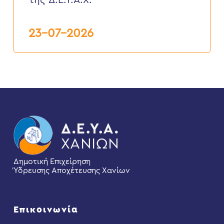
της Δ.Ε.Υ.Α.Χ.
της
Δ.Ε.Υ.Α.Χ.
23-07-2026
Δημοτική Επιχείρηση
Ύδρευσης Αποχέτευσης Χανίων
Επικοινωνία