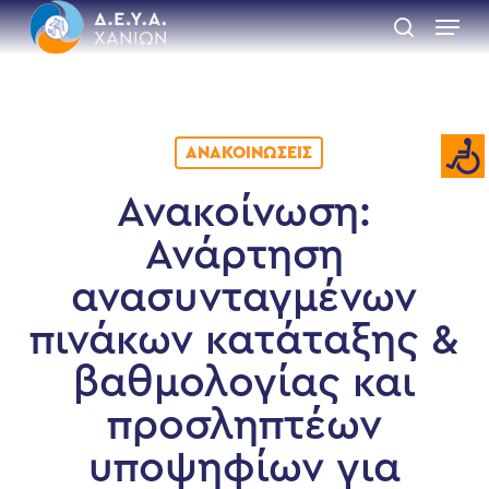
Skip
Menu
to
search
main
Close
content
Menu
ΑΝΑΚΟΙΝΏΣΕΙΣ
Ανακοίνωση:
Ανάρτηση
ανασυνταγμένων
πινάκων κατάταξης &
βαθμολογίας και
προσληπτέων
υποψηφίων για