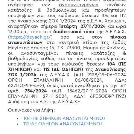
ανάρτησης των
ανασυνταγμένων
πινάκων
κατάταξης & βαθμολογίας και προσληπτέων
υποψηφίων για τους κωδικούς θέσεων 104 και 112
της Ανακοίνωσης ΣΟΧ 1/2024 της Δ.Ε.Υ.Α. Χανίων.»,
αναρτήθηκαν σήμερα
Τετάρτη 27/11/2024
και ώρα
13:30μ.μ., τόσο στο
διαδικτυακό τόπο
της Δ.Ε.Υ.Α.Χ.
(
https://deyach.gr/
) όσο και στον
πίνακα
ανακοινώσεων
στο κεντρικό κτίριο της (οδός
Μεγίστης Λαύρας 15, Τ.Κ. 73300, Μουρνιές Χανίων),
οι
ανασυνταγμένοι
πίνακες κατάταξης &
βαθμολογίας καθώς και οι πίνακες προσληπτέων
υποψηφίων για τους κωδικούς θέσεων
104 (ΠΕ
ΧΗΜΙΚΩΝ)
και
112 (ΔΕ ΟΔΗΓΩΝ)
της
Ανακοίνωσης
ΣΟΧ 1/2024
της Δ.Ε.Υ.Α.Χ. (Α.Π. 9128/19-06-2024
ΟΡΘΗ ΕΠΑΝΑΛΗΨΗ 06/08/2024, ΑΔΑ:
6Χ7ΠΟΕΨΡ-4ΞΣ), όπως αυτοί εγκρίθηκαν με την υπ’
αριθ.
754/2024
(Α.Π. 18462/27-11-2024 ΟΡΘΗ
ΕΠΑΝΑΛΗΨΗ 27-11-2024, ΑΔΑ: 6ΡΞ3ΟΕΨΡ-Π9Ζ)
Απόφαση του Δ.Σ. της Δ.Ε.Υ.Α.Χ.-
Οι πίνακες για λήψη :
104-ΠΕ ΧΗΜΙΚΩΝ ΑΝΑΣΥΝΤΑΓΜΕΝΟΣ
112-ΔΕ ΟΔΗΓΩΝ ΑΝΑΣΥΝΤΑΓΜΕΝΟΣ