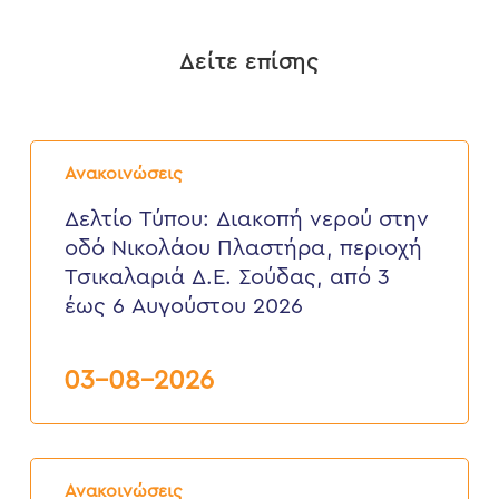
Δείτε επίσης
Δελτίο
Τύπου:
Ανακοινώσεις
Διακοπή
νερού
Δελτίο Τύπου: Διακοπή νερού στην
στην
οδό Νικολάου Πλαστήρα, περιοχή
οδό
Νικολάου
Τσικαλαριά Δ.Ε. Σούδας, από 3
Πλαστήρα,
έως 6 Αυγούστου 2026
περιοχή
Τσικαλαριά
Δ.Ε.
Σούδας,
03-08-2026
από
3
έως
6
Δελτίο
Αυγούστου
Τύπου:
2026
Ανακοινώσεις