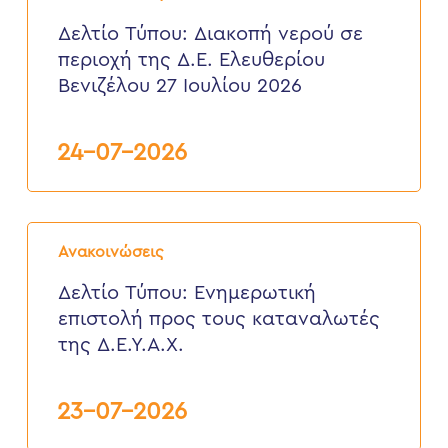
Διακοπή
νερού
Δελτίο Τύπου: Διακοπή νερού σε
σε
περιοχή της Δ.Ε. Ελευθερίου
περιοχή
της
Βενιζέλου 27 Ιουλίου 2026
Δ.Ε.
Ελευθερίου
Βενιζέλου
24-07-2026
27
Ιουλίου
2026
Δελτίο
Τύπου:
Ανακοινώσεις
Eνημερωτική
επιστολή
Δελτίο Τύπου: Eνημερωτική
προς
επιστολή προς τους καταναλωτές
τους
καταναλωτές
της Δ.Ε.Υ.Α.Χ.
της
Δ.Ε.Υ.Α.Χ.
23-07-2026