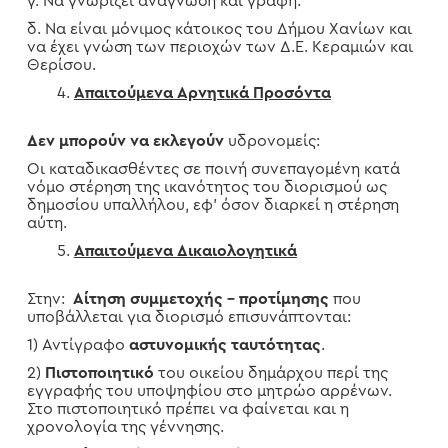
γ. Να γνωρίζει ανάγνωση και γραφή.
δ. Να είναι μόνιμος κάτοικος του Δήμου Χανίων και
να έχει γνώση των περιοχών των Δ.Ε. Κεραμιών και
Θερίσου.
Απαιτούμενα Αρνητικά Προσόντα
Δεν μπορούν να εκλεγούν
υδρονομείς:
Οι καταδικασθέντες σε ποινή συνεπαγομένη κατά
νόμο στέρηση της ικανότητος του διορισμού ως
δημοσίου υπαλλήλου, εφ’ όσον διαρκεί η στέρηση
αύτη.
Απαιτούμενα Δικαιολογητικά
Στην:
Αίτηση συμμετοχής – προτίμησης
που
υποβάλλεται για διορισμό επισυνάπτονται:
1) Αντίγραφο
αστυνομικής ταυτότητας
.
2)
Πιστοποιητικό
του οικείου δημάρχου περί της
εγγραφής του υποψηφίου στο μητρώο αρρένων.
Στο πιστοποιητικό πρέπει να φαίνεται και η
χρονολογία της γέννησης.