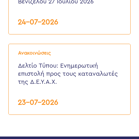
Βενιζέλου 27 Ιουλίου 2026
Δ.Ε.
Ελευθερίου
Βενιζέλου
24-07-2026
27
Ιουλίου
2026
Δελτίο
Τύπου:
Ανακοινώσεις
Eνημερωτική
επιστολή
Δελτίο Τύπου: Eνημερωτική
προς
επιστολή προς τους καταναλωτές
τους
καταναλωτές
της Δ.Ε.Υ.Α.Χ.
της
Δ.Ε.Υ.Α.Χ.
23-07-2026