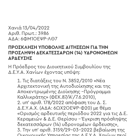
Χανιά 13/04/2022
Αριθ. Πρωτ.: 3986
ΑΔΑ: 6ΦΜ1ΟΕΨΡ-ΛΘ7
ΠΡΟΣΚΛΗΣΗ ΥΠΟΒΟΛΗΣ ΑΙΤΗΣΕΩΝ ΓΙΑ ΤΗΝ
ΠΡΟΣΛΗΨΗ ΔΕΚΑΤΕΣΣΑΡΩΝ (14) ΥΔΡΟΝΟΜΕΩΝ
ΑΡΔΕΥΣΗΣ
Η Πρόεδρος του Διοικητικού Συμβουλίου της
Δ.Ε.Υ.Α. Χανίων έχοντας υπόψη:
Τις διατάξεις του N. 3852/2010 «Νέα
Αρχιτεκτονική της Αυτοδιοίκησης και της
Αποκεντρωμένης Διοίκησης –Πρόγραμμα
Καλλικράτης» (ΦΕΚ.87/Α’/7.6.2010),
υπ’ αριθ. 178/2022 απόφαση του Δ. Σ.
Δ.Ε.Υ.Α.Χ. (ΑΔΑ: 6ΩΧ2ΟΕΨΡ-Φ20) με θέμα
«Ορισμός αρδευτικής περιόδου 2022 για τις Δ.Ε.
Κεραμειών & Δ.Ε. Θερίσου – Έγκριση πρόσληψης
δεκατεσσάρων (14) υδρονομέων άρδευσης»,
Την υπ’ αριθ. 3159/29-03-2022 βεβαίωση της
Οικονομικής Υπηρεσίας της Δ.Ε.Υ.Α. Χανίων περί