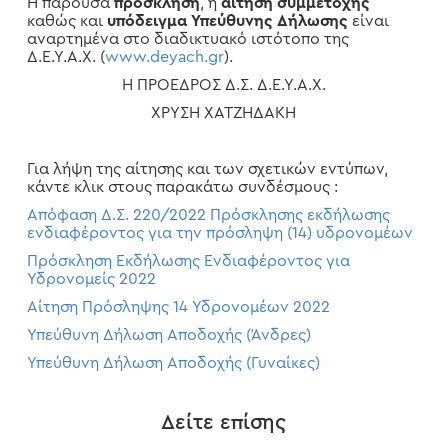
Η παρούσα
πρόσκληση
, η
αίτηση συμμετοχής
καθώς και
υπόδειγμα Υπεύθυνης Δήλωσης
είναι
αναρτημένα στο διαδικτυακό ιστότοπο της
Δ.Ε.Υ.Α.Χ. (
www.deyach.gr
).
Η ΠΡΟΕΔΡΟΣ Δ.Σ. Δ.Ε.Υ.Α.Χ.
ΧΡΥΣΗ ΧΑΤΖΗΔΑΚΗ
Για λήψη της αίτησης και των σχετικών εντύπων,
κάντε κλικ στους παρακάτω συνδέσμους :
Απόφαση Δ.Σ. 220/2022 Πρόσκλησης εκδήλωσης
ενδιαφέροντος για την πρόσληψη (14) υδρονομέων
Πρόσκληση Εκδήλωσης Ενδιαφέροντος για
Υδρονομείς 2022
Αίτηση Πρόσληψης 14 Υδρονομέων 2022
Υπεύθυνη Δήλωση Αποδοχής (Άνδρες)
Υπεύθυνη Δήλωση Αποδοχής (Γυναίκες)
Δείτε επίσης