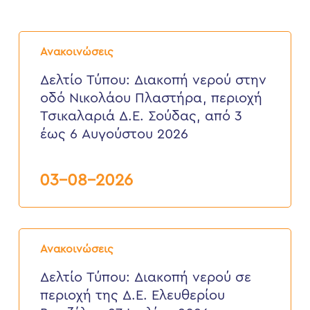
Δελτίο
Τύπου:
Ανακοινώσεις
Διακοπή
νερού
Δελτίο Τύπου: Διακοπή νερού στην
στην
οδό Νικολάου Πλαστήρα, περιοχή
οδό
Νικολάου
Τσικαλαριά Δ.Ε. Σούδας, από 3
Πλαστήρα,
έως 6 Αυγούστου 2026
περιοχή
Τσικαλαριά
Δ.Ε.
Σούδας,
03-08-2026
από
3
έως
6
Δελτίο
Αυγούστου
Τύπου:
2026
Ανακοινώσεις
Διακοπή
νερού
Δελτίο Τύπου: Διακοπή νερού σε
σε
περιοχή της Δ.Ε. Ελευθερίου
περιοχή
της