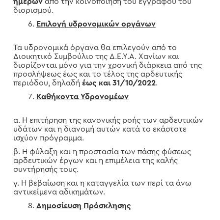
ημερών
από την κοινοποίηση του εγγράφου του
διορισμού.
Επιλογή υδρονομικών οργάνων
Τα υδρονομικά όργανα θα επιλεγούν από το
Διοικητικό Συμβούλιο της Δ.Ε.Υ.Α. Χανίων και
διορίζονται μόνο για την χρονική διάρκεια από της
προσλήψεως έως και το τέλος της αρδευτικής
περιόδου, δηλαδή
έως και 31/10/2022
.
Καθήκοντα Υδρονομέων
α. Η επιτήρηση της κανονικής ροής των αρδευτικών
υδάτων και η διανομή αυτών κατά το εκάστοτε
ισχύον πρόγραμμα.
β. Η φύλαξη και η προστασία των πάσης φύσεως
αρδευτικών έργων και η επιμέλεια της καλής
συντήρησής τους.
γ. Η βεβαίωση και η καταγγελία των περί τα άνω
αντικείμενα αδικημάτων.
Δημοσίευση Πρόσκλησης