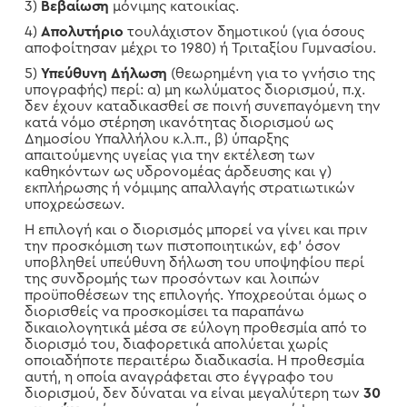
3)
Βεβαίωση
μόνιμης κατοικίας.
4)
Απολυτήριο
τουλάχιστον δημοτικού (για όσους
αποφοίτησαν μέχρι το 1980) ή Τριταξίου Γυμνασίου.
5)
Υπεύθυνη Δήλωση
(θεωρημένη για το γνήσιο της
υπογραφής) περί: α) μη κωλύματος διορισμού, π.χ.
δεν έχουν καταδικασθεί σε ποινή συνεπαγόμενη την
κατά νόμο στέρηση ικανότητας διορισμού ως
Δημοσίου Υπαλλήλου κ.λ.π., β) ύπαρξης
απαιτούμενης υγείας για την εκτέλεση των
καθηκόντων ως υδρονομέας άρδευσης και γ)
εκπλήρωσης ή νόμιμης απαλλαγής στρατιωτικών
υποχρεώσεων.
Η επιλογή και ο διορισμός μπορεί να γίνει και πριν
την προσκόμιση των πιστοποιητικών, εφ’ όσον
υποβληθεί υπεύθυνη δήλωση του υποψηφίου περί
της συνδρομής των προσόντων και λοιπών
προϋποθέσεων της επιλογής. Υποχρεούται όμως ο
διορισθείς να προσκομίσει τα παραπάνω
δικαιολογητικά μέσα σε εύλογη προθεσμία από το
διορισμό του, διαφορετικά απολύεται χωρίς
οποιαδήποτε περαιτέρω διαδικασία. Η προθεσμία
αυτή, η οποία αναγράφεται στο έγγραφο του
διορισμού, δεν δύναται να είναι μεγαλύτερη των
30