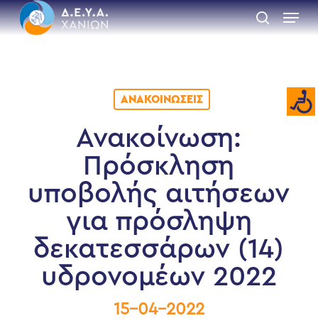
Skip
Menu
to
search
main
Close
content
Menu
ΑΝΑΚΟΙΝΏΣΕΙΣ
Ανακοίνωση:
Πρόσκληση
υποβολής αιτήσεων
για πρόσληψη
δεκατεσσάρων (14)
υδρονομέων 2022
15-04-2022