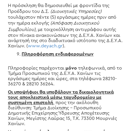
Η πρόσκληση θα δημοσιευθεί με φροντίδα της
Προέδρου του Δ.Σ.
(Διοικητικές Υπηρεσίες)
τουλάχιστον πέντε (5) εργάσιμες ημέρες πριν από
την ημέρα εκλογής
(Απόφαση Διοικητικού
Συμβουλίου),
με τοιχοκόλληση αντιγράφου αυτής
στον πίνακα ανακοινώσεων της Δ.Ε.Υ.Α. Χανίων και
ανάρτησή της στο διαδικτυακό ιστότοπο της Δ.Ε.Υ.Α.
Χανίων. (
www.deyach.gr
).
Πληροφόρηση ενδιαφερομένων
Πληροφορίες παρέχονται
μόνο
τηλεφωνικά, από το
Τμήμα Προσωπικού της Δ.Ε.Υ.Α. Χανίων τις
εργάσιμες ημέρες και ώρες, στα τηλέφωνα 28210-
36270 & 28210 36264.
Οι υποψήφιοι θα υποβάλουν τα δικαιολογητικά
τους αποκλειστικά μέσω ταχυδρομείου
με
συστημένη επιστολή
,
προς την ακόλουθη
διεύθυνση: Τμήμα Διοίκησης – Προσωπικού
Δημοτικής Επιχείρησης Ύδρευσης Αποχέτευσης
Χανίων, Μεγίστης Λαύρας 15, Τ.Κ. 73300 Μουρνιές
Χανίων.