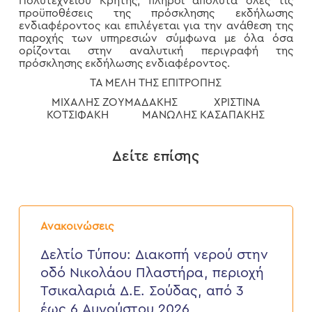
Πολυτεχνείου Κρήτης, πληροί απόλυτα όλες τις
προϋποθέσεις της πρόσκλησης εκδήλωσης
ενδιαφέροντος και επιλέγεται για την ανάθεση της
παροχής των υπηρεσιών σύμφωνα με όλα όσα
ορίζονται στην αναλυτική περιγραφή της
πρόσκλησης εκδήλωσης ενδιαφέροντος.
ΤΑ ΜΕΛΗ ΤΗΣ ΕΠΙΤΡΟΠΗΣ
ΜΙΧΑΛΗΣ ΖΟΥΜΑΔΑΚΗΣ ΧΡΙΣΤΙΝΑ
ΚΟΤΣΙΦΑΚΗ ΜΑΝΩΛΗΣ ΚΑΣΑΠΑΚΗΣ
Δείτε επίσης
Δελτίο
Τύπου:
Ανακοινώσεις
Διακοπή
νερού
Δελτίο Τύπου: Διακοπή νερού στην
στην
οδό Νικολάου Πλαστήρα, περιοχή
οδό
Νικολάου
Τσικαλαριά Δ.Ε. Σούδας, από 3
Πλαστήρα,
έως 6 Αυγούστου 2026
περιοχή