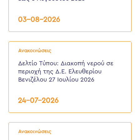
Τσικαλαριά
Δ.Ε.
Σούδας,
03-08-2026
από
3
έως
6
Δελτίο
Αυγούστου
Τύπου:
2026
Ανακοινώσεις
Διακοπή
νερού
Δελτίο Τύπου: Διακοπή νερού σε
σε
περιοχή της Δ.Ε. Ελευθερίου
περιοχή
της
Βενιζέλου 27 Ιουλίου 2026
Δ.Ε.
Ελευθερίου
Βενιζέλου
24-07-2026
27
Ιουλίου
2026
Δελτίο
Τύπου:
Ανακοινώσεις
Eνημερωτική