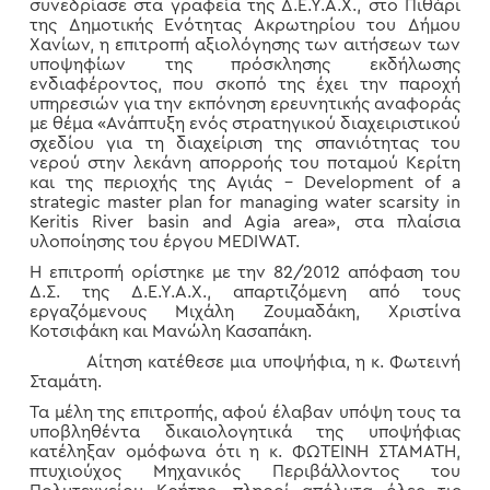
συνεδρίασε στα γραφεία της Δ.Ε.Υ.Α.Χ., στο Πιθάρι
της Δημοτικής Ενότητας Ακρωτηρίου του Δήμου
Χανίων, η επιτροπή αξιολόγησης των αιτήσεων των
υποψηφίων της πρόσκλησης εκδήλωσης
ενδιαφέροντος, που σκοπό της έχει την παροχή
υπηρεσιών για την εκπόνηση ερευνητικής αναφοράς
με θέμα «Ανάπτυξη ενός στρατηγικού διαχειριστικού
σχεδίου για τη διαχείριση της σπανιότητας του
νερού στην λεκάνη απορροής του ποταμού Κερίτη
και της περιοχής της Αγιάς – Development of a
strategic master plan for managing water scarsity in
Keritis River basin and Agia area», στα πλαίσια
υλοποίησης του έργου MEDIWAT.
Η επιτροπή ορίστηκε με την 82/2012 απόφαση του
Δ.Σ. της Δ.Ε.Υ.Α.Χ., απαρτιζόμενη από τους
εργαζόμενους Μιχάλη Ζουμαδάκη, Χριστίνα
Κοτσιφάκη και Μανώλη Κασαπάκη.
Αίτηση κατέθεσε μια υποψήφια, η κ. Φωτεινή
Σταμάτη.
Τα μέλη της επιτροπής, αφού έλαβαν υπόψη τους τα
υποβληθέντα δικαιολογητικά της υποψήφιας
κατέληξαν ομόφωνα ότι η κ. ΦΩΤΕΙΝΗ ΣΤΑΜΑΤΗ,
πτυχιούχος Μηχανικός Περιβάλλοντος του