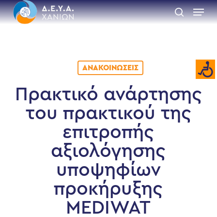
Skip
Menu
to
search
main
Close
content
Menu
ΑΝΑΚΟΙΝΏΣΕΙΣ
Πρακτικό ανάρτησης
του πρακτικού της
επιτροπής
αξιολόγησης
υποψηφίων
προκήρυξης
MEDIWAT