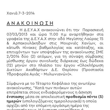
Χανιά 7-3-2014
Α Ν Α Κ Ο Ι Ν Ω Σ Η
Η Δ.Ε.Υ.Α.Χ ανακοινώνει ότι την Παρασκευή
07/03/2013 και ώρα 11.00 π.μ αναρτήθηκαν στα
γραφεία της Δ.Ε.Υ.Α.Χ στην οδό Μεγίστης Λαύρας 15
& Αρπακουλάκηδων στις Μουρνιές Χανίων, οι
κάτωθι πίνακες βαθμολογίας και κατάταξης, και
επιτυχόντων των υποψηφίων της ανακοίνωσης ΣΜΕ
2/2014 δύο (2) ατόμων, για τη σύναψη σύμβασης
μίσθωσης έργου συνολικής διάρκειας έως δώδεκα
(12) μηνών στο πλαίσιο του έργου «Ολοκλήρωση
Δικτύων Ακαθάρτων Δ.Ε. Θερίσου (Προστασία
Υδροφορέα Αγιάς – Μυλωνιανών)».
Σύμφωνα με το Τέταρτο Κεφάλαιο της ανωτέρω
ανακοίνωσης, "Κατά των πινάκων αυτών
επιτρέπεται στους ενδιαφερόμενους η άσκηση
ένστασης
μέσα σε αποκλειστική
προθεσμία
πέντε (5)
ημερών
(υπολογιζόμενες ημερολογιακά) η οποία
αρχίζει από την επόμενη εργάσιμη ημέρα της