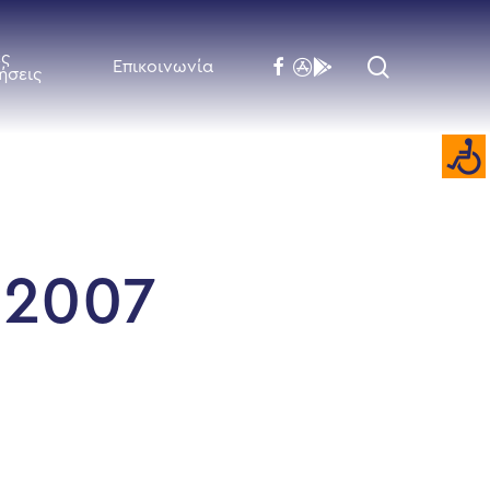
ές
search
facebook
flickr
behance
Επικοινωνία
ήσεις
 2007