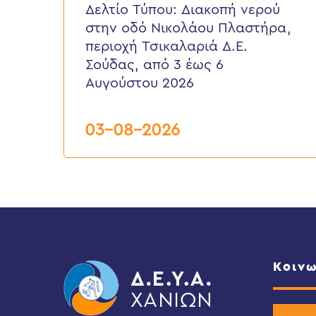
νερού
Δελτίο Τύπου: Διακοπή νερού
στην
στην οδό Νικολάου Πλαστήρα,
οδό
Νικολάου
περιοχή Τσικαλαριά Δ.Ε.
Πλαστήρα,
Σούδας, από 3 έως 6
περιοχή
Τσικαλαριά
Αυγούστου 2026
Δ.Ε.
Σούδας,
από
03-08-2026
3
έως
6
Αυγούστου
2026
Κοινω