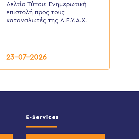
πιστολή
Δελτίο Τύπου: Eνημερωτική
ρος
επιστολή προς τους
ους
αταναλωτές
καταναλωτές της Δ.Ε.Υ.Α.Χ.
ης
.Ε.Υ.Α.Χ.
23-07-2026
E-Services