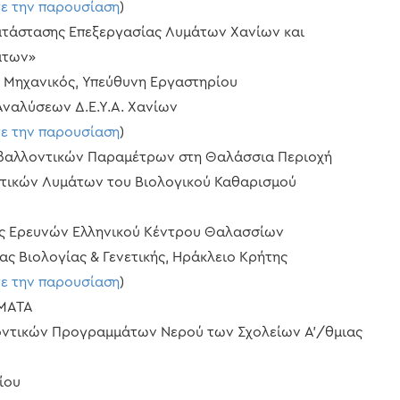
τε την παρουσίαση
)
κατάστασης Επεξεργασίας Λυμάτων Χανίων και
άτων»
 Μηχανικός, Υπεύθυνη Εργαστηρίου
ναλύσεων Δ.Ε.Υ.Α. Χανίων
τε την παρουσίαση
)
ιβαλλοντικών Παραμέτρων στη Θαλάσσια Περιοχή
τικών Λυμάτων του Βιολογικού Καθαρισμού
ς Ερευνών Ελληνικού Κέντρου Θαλασσίων
ς Βιολογίας & Γενετικής, Ηράκλειο Κρήτης
τε την παρουσίαση
)
ΣΜΑΤΑ
λοντικών Προγραμμάτων Νερού των Σχολείων Α’/θμιας
ίου