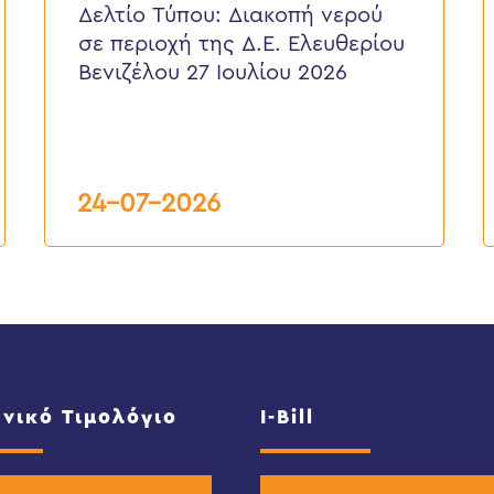
νερού
ε
Δελτίο Τύπου: Διακοπή νερού
σε
π
σε περιοχή της Δ.Ε. Ελευθερίου
περιοχή
τ
της
κ
Βενιζέλου 27 Ιουλίου 2026
Δ.Ε.
τ
Ελευθερίου
Δ
Βενιζέλου
27
Ιουλίου
2026
24-07-2026
νικό Τιμολόγιο
I-Bill