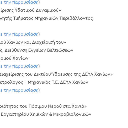
τε την παρουσίαση
)
χείρισης Υδατικού Δυναμικού»
γητής Τμήματος Μηχανικών Περιβάλλοντος
τε την παρουσίαση
)
μού Χανίων και Διαχείρισή του»
, Διεύθυνση Εγγείων Βελτιώσεων
Νομού Χανίων
τε την παρουσίαση
)
Διαχείρισης του Δικτύου Ύδρευσης της ΔΕΥΑ Χανίων»
ρολόγος – Μηχανικός Τ.Ε. ΔΕΥΑ Χανίων
τε την παρουσίαση
)
Ποιότητας του Πόσιμου Νερού στα Χανιά»
Εργαστηρίου Χημικών & Μικροβιολογικών