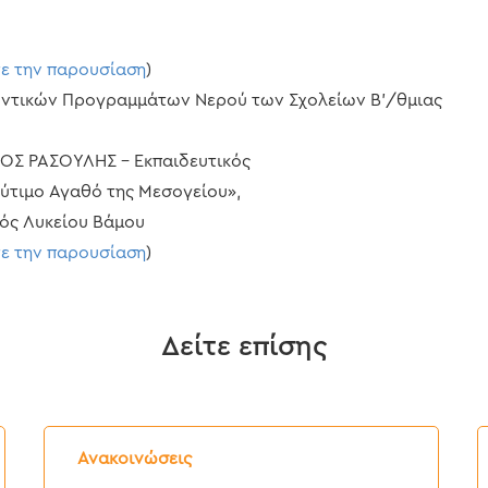
τε την παρουσίαση
)
λοντικών Προγραμμάτων Νερού των Σχολείων Β’/θμιας
ΟΣ ΡΑΣΟΥΛΗΣ – Εκπαιδευτικός
λύτιμο Αγαθό της Μεσογείου»,
ός Λυκείου Βάμου
τε την παρουσίαση
)
Δείτε επίσης
Δελτίο
Δ
Τύπου:
Τ
Ανακοινώσεις
Διακοπή
E