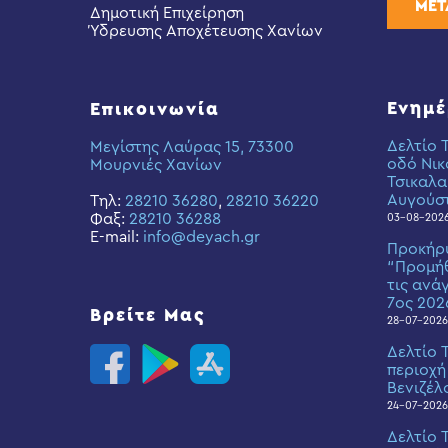
ΜΕΤ
Δημοτική Επιχείρηση
Ύδρευσης Αποχέτευσης Χανίων
Ενημ
Επικοινωνία
Δελτίο 
Μεγίστης Λαύρας 15, 73300
οδό Νικ
Μουρνιές Χανίων
Τσικαλα
Αυγούσ
Τηλ:
28210 36280
,
28210 36220
Φαξ:
28210 36288
03-08-202
E-mail:
info@deyach.gr
Προκήρ
“Προμήθ
τις ανά
7ος 202
Βρείτε Μας
28-07-2026
Δελτίο 
περιοχή
Βενιζέλ
24-07-2026
Δελτίο 