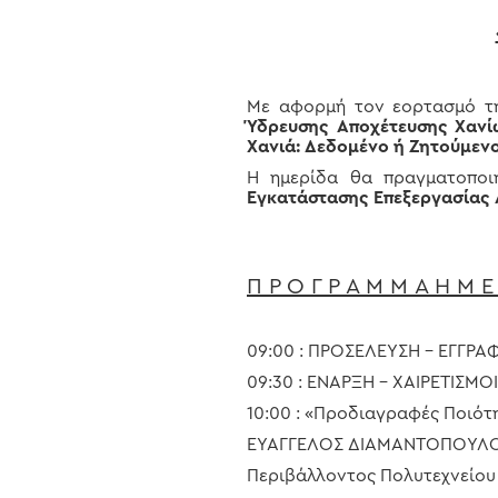
Με αφορμή τον εορτασμό 
Ύδρευσης Αποχέτευσης Χανίων
Χανιά: Δεδομένο ή Ζητούμεν
Η ημερίδα θα πραγματοποι
Εγκατάστασης Επεξεργασίας
Hit enter to search or ESC to close
Π Ρ Ο Γ Ρ Α Μ Μ Α Η Μ Ε 
09:00 : ΠΡΟΣΕΛΕΥΣΗ – ΕΓΓΡΑ
09:30 : ΕΝΑΡΞΗ – ΧΑΙΡΕΤΙΣΜΟΙ
10:00 : «Προδιαγραφές Ποιότ
ΕΥΑΓΓΕΛΟΣ ΔΙΑΜΑΝΤΟΠΟΥΛΟΣ
Περιβάλλοντος Πολυτεχνείου