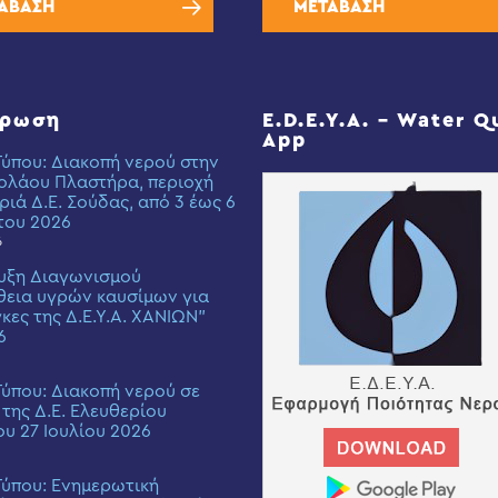
ΑΒΑΣΗ
ΜΕΤΑΒΑΣΗ
έρωση
E.D.E.Y.A. – Water Q
App
Τύπου: Διακοπή νερού στην
ολάου Πλαστήρα, περιοχή
ριά Δ.Ε. Σούδας, από 3 έως 6
του 2026
6
υξη Διαγωνισμού
εια υγρών καυσίμων για
γκες της Δ.Ε.Υ.Α. ΧΑΝΙΩΝ”
6
Τύπου: Διακοπή νερού σε
 της Δ.Ε. Ελευθερίου
ου 27 Ιουλίου 2026
Τύπου: Eνημερωτική