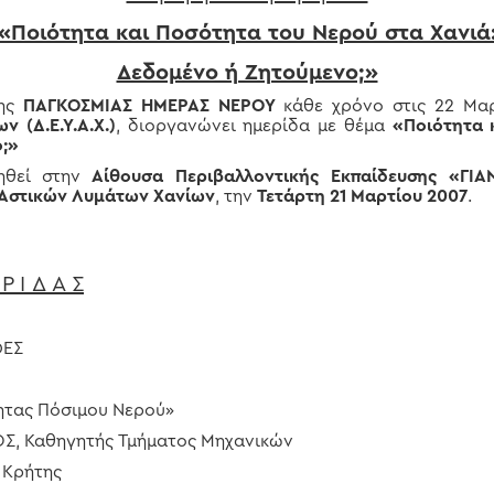
«Ποιότητα και Ποσότητα του Νερού στα Χανιά
Δεδομένο ή Ζητούμενο;»
της
ΠΑΓΚΟΣΜΙΑΣ ΗΜΕΡΑΣ ΝΕΡΟΥ
κάθε χρόνο στις 22 Μα
 (Δ.Ε.Υ.Α.Χ.)
, διοργανώνει ημερίδα με θέμα
«Ποιότητα 
ο;»
ηθεί στην
Αίθουσα Περιβαλλοντικής Εκπαίδευσης «Γ
 Αστικών Λυμάτων Χανίων
, την
Τετάρτη 21 Μαρτίου 2007
.
Ρ Ι Δ Α Σ
ΦΕΣ
ητας Πόσιμου Νερού»
, Καθηγητής Τμήματος Μηχανικών
 Κρήτης