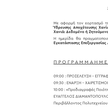
Με αφορμή τον εορτασμό 
Ύδρευσης Αποχέτευσης Χανίων
Χανιά: Δεδομένο ή Ζητούμεν
Η ημερίδα θα πραγματοποι
Εγκατάστασης Επεξεργασίας
Hit enter to search or ESC to close
Π Ρ Ο Γ Ρ Α Μ Μ Α Η Μ Ε 
09:00 : ΠΡΟΣΕΛΕΥΣΗ – ΕΓΓΡΑ
09:30 : ΕΝΑΡΞΗ – ΧΑΙΡΕΤΙΣΜΟΙ
10:00 : «Προδιαγραφές Ποιότ
ΕΥΑΓΓΕΛΟΣ ΔΙΑΜΑΝΤΟΠΟΥΛΟΣ
Περιβάλλοντος Πολυτεχνείου