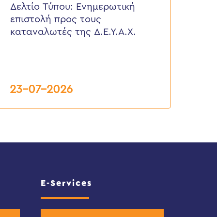
πιστολή
Δελτίο Τύπου: Eνημερωτική
ρος
επιστολή προς τους
ους
αταναλωτές
καταναλωτές της Δ.Ε.Υ.Α.Χ.
ης
.Ε.Υ.Α.Χ.
23-07-2026
E-Services