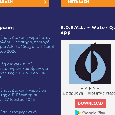
ΑΒΑΣΗ
ΜΕΤΑΒΑΣΗ
έρωση
E.D.E.Y.A. – Water Q
App
Τύπου: Διακοπή νερού στην
ολάου Πλαστήρα, περιοχή
ριά Δ.Ε. Σούδας, από 3 έως 6
του 2026
6
υξη Διαγωνισμού
εια υγρών καυσίμων για
γκες της Δ.Ε.Υ.Α. ΧΑΝΙΩΝ”
6
Τύπου: Διακοπή νερού σε
 της Δ.Ε. Ελευθερίου
ου 27 Ιουλίου 2026
Τύπου: Eνημερωτική