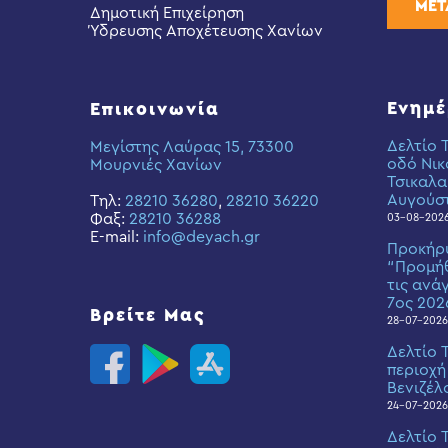
ΜΕΤ
Δημοτική Επιχείρηση
Ύδρευσης Αποχέτευσης Χανίων
Ενημ
Επικοινωνία
Δελτίο 
Μεγίστης Λαύρας 15, 73300
οδό Νικ
Μουρνιές Χανίων
Τσικαλα
Αυγούσ
Τηλ:
28210 36280
,
28210 36220
Φαξ:
28210 36288
03-08-202
E-mail:
info@deyach.gr
Προκήρ
“Προμήθ
τις ανά
7ος 202
Βρείτε Μας
28-07-2026
Δελτίο 
περιοχή
Βενιζέλ
24-07-2026
Δελτίο 