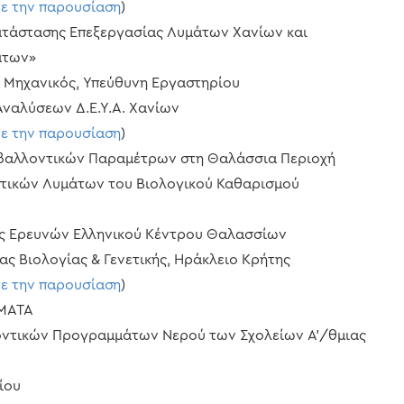
τε την παρουσίαση
)
κατάστασης Επεξεργασίας Λυμάτων Χανίων και
άτων»
 Μηχανικός, Υπεύθυνη Εργαστηρίου
ναλύσεων Δ.Ε.Υ.Α. Χανίων
τε την παρουσίαση
)
ιβαλλοντικών Παραμέτρων στη Θαλάσσια Περιοχή
τικών Λυμάτων του Βιολογικού Καθαρισμού
ς Ερευνών Ελληνικού Κέντρου Θαλασσίων
ς Βιολογίας & Γενετικής, Ηράκλειο Κρήτης
τε την παρουσίαση
)
ΣΜΑΤΑ
λοντικών Προγραμμάτων Νερού των Σχολείων Α’/θμιας
ίου