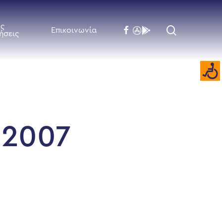
ές
search
facebook
flickr
behance
Επικοινωνία
ήσεις
 2007