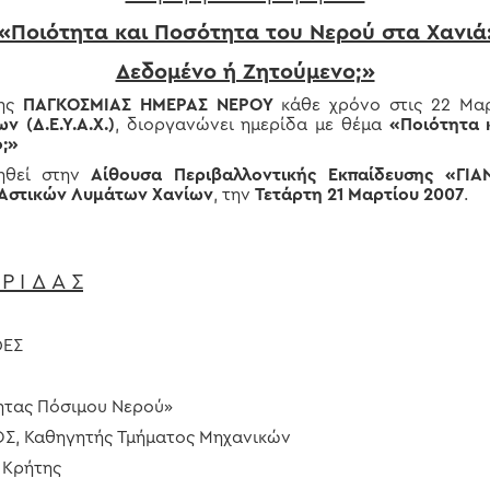
«Ποιότητα και Ποσότητα του Νερού στα Χανιά
Δεδομένο ή Ζητούμενο;»
της
ΠΑΓΚΟΣΜΙΑΣ ΗΜΕΡΑΣ ΝΕΡΟΥ
κάθε χρόνο στις 22 Μα
 (Δ.Ε.Υ.Α.Χ.)
, διοργανώνει ημερίδα με θέμα
«Ποιότητα 
ο;»
ηθεί στην
Αίθουσα Περιβαλλοντικής Εκπαίδευσης «Γ
 Αστικών Λυμάτων Χανίων
, την
Τετάρτη 21 Μαρτίου 2007
.
Ρ Ι Δ Α Σ
ΦΕΣ
ητας Πόσιμου Νερού»
, Καθηγητής Τμήματος Μηχανικών
 Κρήτης