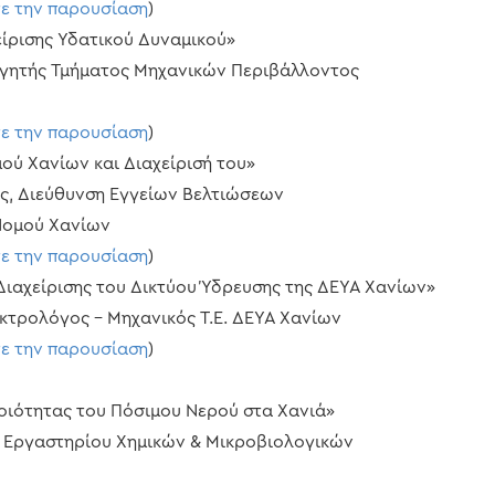
τε την παρουσίαση
)
χείρισης Υδατικού Δυναμικού»
γητής Τμήματος Μηχανικών Περιβάλλοντος
τε την παρουσίαση
)
μού Χανίων και Διαχείρισή του»
, Διεύθυνση Εγγείων Βελτιώσεων
Νομού Χανίων
τε την παρουσίαση
)
Διαχείρισης του Δικτύου Ύδρευσης της ΔΕΥΑ Χανίων»
ρολόγος – Μηχανικός Τ.Ε. ΔΕΥΑ Χανίων
τε την παρουσίαση
)
Ποιότητας του Πόσιμου Νερού στα Χανιά»
Εργαστηρίου Χημικών & Μικροβιολογικών