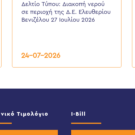
νερού
ε
Δελτίο Τύπου: Διακοπή νερού
σε
π
σε περιοχή της Δ.Ε. Ελευθερίου
περιοχή
τ
της
κ
Βενιζέλου 27 Ιουλίου 2026
Δ.Ε.
τ
Ελευθερίου
Δ
Βενιζέλου
27
Ιουλίου
2026
24-07-2026
νικό Τιμολόγιο
I-Bill