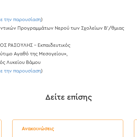
τε την παρουσίαση
)
λοντικών Προγραμμάτων Νερού των Σχολείων Β’/θμιας
ΟΣ ΡΑΣΟΥΛΗΣ – Εκπαιδευτικός
λύτιμο Αγαθό της Μεσογείου»,
ός Λυκείου Βάμου
τε την παρουσίαση
)
Δείτε επίσης
Δελτίο
Δ
Τύπου:
Τ
Ανακοινώσεις
Διακοπή
E