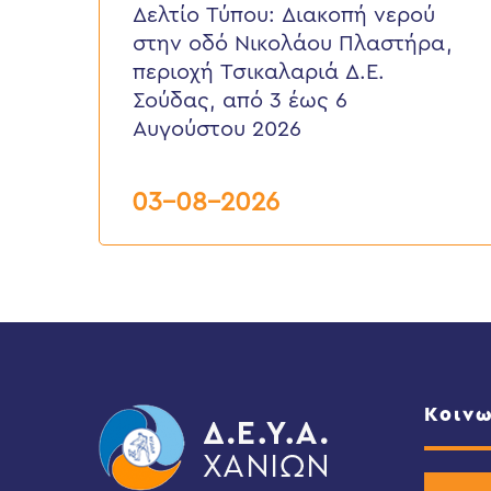
νερού
Δελτίο Τύπου: Διακοπή νερού
στην
στην οδό Νικολάου Πλαστήρα,
οδό
Νικολάου
περιοχή Τσικαλαριά Δ.Ε.
Πλαστήρα,
Σούδας, από 3 έως 6
περιοχή
Τσικαλαριά
Αυγούστου 2026
Δ.Ε.
Σούδας,
από
03-08-2026
3
έως
6
Αυγούστου
2026
Κοινω