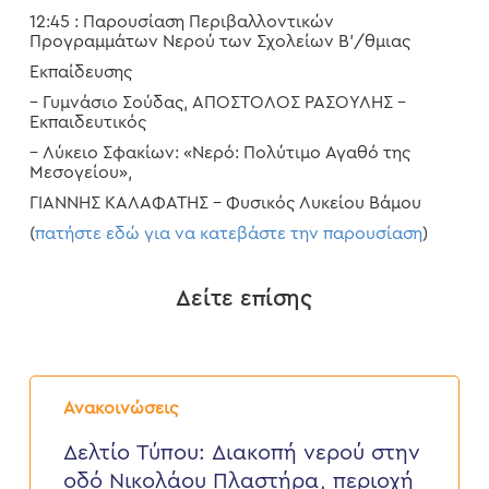
12:45 : Παρουσίαση Περιβαλλοντικών
Προγραμμάτων Νερού των Σχολείων Β’/θμιας
Εκπαίδευσης
– Γυμνάσιο Σούδας, ΑΠΟΣΤΟΛΟΣ ΡΑΣΟΥΛΗΣ –
Εκπαιδευτικός
– Λύκειο Σφακίων: «Νερό: Πολύτιμο Αγαθό της
Μεσογείου»,
ΓΙΑΝΝΗΣ ΚΑΛΑΦΑΤΗΣ – Φυσικός Λυκείου Βάμου
(
πατήστε εδώ για να κατεβάστε την παρουσίαση
)
Δείτε επίσης
Δελτίο
Τύπου:
Ανακοινώσεις
Διακοπή
νερού
Δελτίο Τύπου: Διακοπή νερού στην
στην
οδό Νικολάου Πλαστήρα, περιοχή
οδό