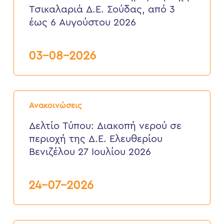
Νικολάου
Τσικαλαριά Δ.Ε. Σούδας, από 3
Πλαστήρα,
έως 6 Αυγούστου 2026
περιοχή
Τσικαλαριά
Δ.Ε.
Σούδας,
03-08-2026
από
3
έως
6
Δελτίο
Αυγούστου
Τύπου:
2026
Ανακοινώσεις
Διακοπή
νερού
Δελτίο Τύπου: Διακοπή νερού σε
σε
περιοχή της Δ.Ε. Ελευθερίου
περιοχή
της
Βενιζέλου 27 Ιουλίου 2026
Δ.Ε.
Ελευθερίου
Βενιζέλου
24-07-2026
27
Ιουλίου
2026