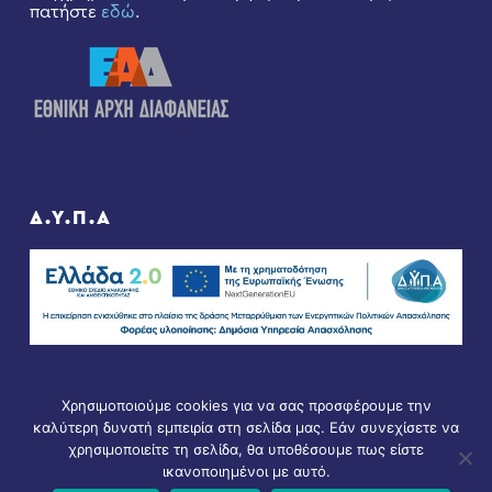
πατήστε
εδώ
.
Δ.Υ.Π.Α
Χρησιμοποιούμε cookies για να σας προσφέρουμε την
καλύτερη δυνατή εμπειρία στη σελίδα μας. Εάν συνεχίσετε να
χρησιμοποιείτε τη σελίδα, θα υποθέσουμε πως είστε
ικανοποιημένοι με αυτό.
© Copyright 2021 - All Rights Reserved. D & D by
ArTECH