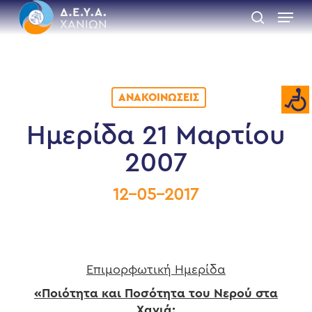
Skip
Menu
to
search
main
Close
content
Menu
ΑΝΑΚΟΙΝΏΣΕΙΣ
Hμερίδα 21 Μαρτίου
2007
12-05-2017
Επιμορφωτική Ημερίδα
«Ποιότητα και Ποσότητα του Νερού στα
Χανιά: