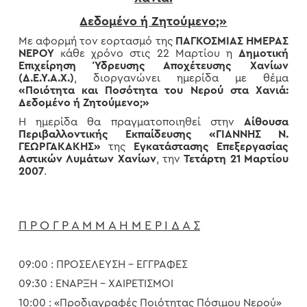
Δεδομένο ή Ζητούμενο;»
Με αφορμή τον εορτασμό της
ΠΑΓΚΟΣΜΙΑΣ ΗΜΕΡΑΣ
ΝΕΡΟΥ
κάθε χρόνο στις 22 Μαρτίου η
Δημοτική
Επιχείρηση Ύδρευσης Αποχέτευσης Χανίων
(Δ.Ε.Υ.Α.Χ.)
, διοργανώνει ημερίδα με θέμα
«Ποιότητα και Ποσότητα του Νερού στα Χανιά:
Δεδομένο ή Ζητούμενο;»
Η ημερίδα θα πραγματοποιηθεί στην
Αίθουσα
Περιβαλλοντικής Εκπαίδευσης «ΓΙΑΝΝΗΣ Ν.
ΓΕΩΡΓΑΚΑΚΗΣ»
της
Εγκατάστασης Επεξεργασίας
Αστικών Λυμάτων Χανίων
, την
Τετάρτη 21 Μαρτίου
2007
.
Π Ρ Ο Γ Ρ Α Μ Μ Α Η Μ Ε Ρ Ι Δ Α Σ
09:00 : ΠΡΟΣΕΛΕΥΣΗ – ΕΓΓΡΑΦΕΣ
09:30 : ΕΝΑΡΞΗ – ΧΑΙΡΕΤΙΣΜΟΙ
10:00 : «Προδιαγραφές Ποιότητας Πόσιμου Νερού»