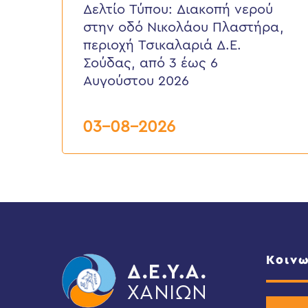
νερού
Δελτίο Τύπου: Διακοπή νερού
στην
στην οδό Νικολάου Πλαστήρα,
οδό
Νικολάου
περιοχή Τσικαλαριά Δ.Ε.
Πλαστήρα,
Σούδας, από 3 έως 6
περιοχή
Τσικαλαριά
Αυγούστου 2026
Δ.Ε.
Σούδας,
από
03-08-2026
3
έως
6
Αυγούστου
2026
Κοινω