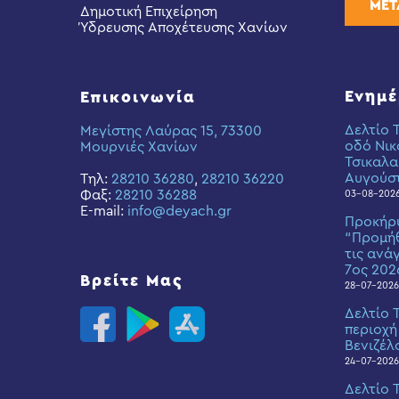
ΜΕΤ
Δημοτική Επιχείρηση
Ύδρευσης Αποχέτευσης Χανίων
Ενημ
Επικοινωνία
Δελτίο 
Μεγίστης Λαύρας 15, 73300
οδό Νικ
Μουρνιές Χανίων
Τσικαλα
Αυγούσ
Τηλ:
28210 36280
,
28210 36220
Φαξ:
28210 36288
03-08-202
E-mail:
info@deyach.gr
Προκήρ
“Προμήθ
τις ανά
7ος 202
Βρείτε Μας
28-07-2026
Δελτίο 
περιοχή
Βενιζέλ
24-07-2026
Δελτίο 