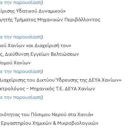
τε την παρουσίαση
)
χείρισης Υδατικού Δυναμικού»
γητής Τμήματος Μηχανικών Περιβάλλοντος
τε την παρουσίαση
)
μού Χανίων και Διαχείρισή του»
, Διεύθυνση Εγγείων Βελτιώσεων
Νομού Χανίων
τε την παρουσίαση
)
Διαχείρισης του Δικτύου Ύδρευσης της ΔΕΥΑ Χανίων»
ρολόγος – Μηχανικός Τ.Ε. ΔΕΥΑ Χανίων
τε την παρουσίαση
)
Ποιότητας του Πόσιμου Νερού στα Χανιά»
Εργαστηρίου Χημικών & Μικροβιολογικών