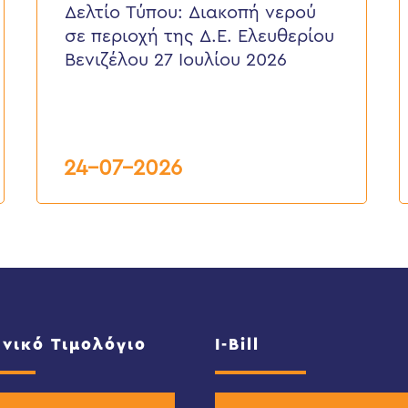
νερού
ε
Δελτίο Τύπου: Διακοπή νερού
σε
π
σε περιοχή της Δ.Ε. Ελευθερίου
περιοχή
τ
της
κ
Βενιζέλου 27 Ιουλίου 2026
Δ.Ε.
τ
Ελευθερίου
Δ
Βενιζέλου
27
Ιουλίου
2026
24-07-2026
νικό Τιμολόγιο
I-Bill