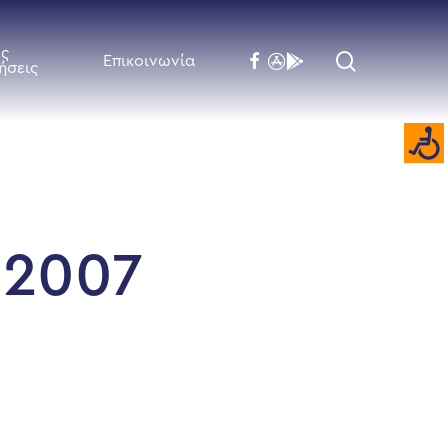
ές
search
facebook
flickr
behance
Επικοινωνία
ήσεις
 2007