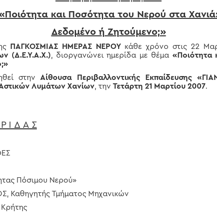
«Ποιότητα και Ποσότητα του Νερού στα Χανιά
Δεδομένο ή Ζητούμενο;»
της
ΠΑΓΚΟΣΜΙΑΣ ΗΜΕΡΑΣ ΝΕΡΟΥ
κάθε χρόνο στις 22 Μα
 (Δ.Ε.Υ.Α.Χ.)
, διοργανώνει ημερίδα με θέμα
«Ποιότητα 
ο;»
ηθεί στην
Αίθουσα Περιβαλλοντικής Εκπαίδευσης «Γ
 Αστικών Λυμάτων Χανίων
, την
Τετάρτη 21 Μαρτίου 2007
.
Ρ Ι Δ Α Σ
ΦΕΣ
ητας Πόσιμου Νερού»
, Καθηγητής Τμήματος Μηχανικών
 Κρήτης