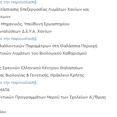
τε την παρουσίαση
)
κατάστασης Επεξεργασίας Λυμάτων Χανίων και
άτων»
 Μηχανικός, Υπεύθυνη Εργαστηρίου
ναλύσεων Δ.Ε.Υ.Α. Χανίων
τε την παρουσίαση
)
ιβαλλοντικών Παραμέτρων στη Θαλάσσια Περιοχή
τικών Λυμάτων του Βιολογικού Καθαρισμού
ς Ερευνών Ελληνικού Κέντρου Θαλασσίων
ς Βιολογίας & Γενετικής, Ηράκλειο Κρήτης
τε την παρουσίαση
)
ΣΜΑΤΑ
λοντικών Προγραμμάτων Νερού των Σχολείων Α’/θμιας
ίου