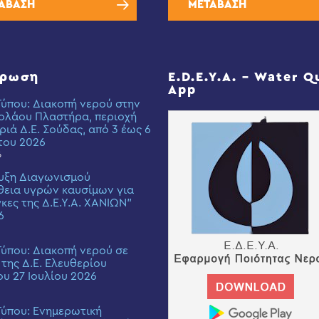
ΑΒΑΣΗ
ΜΕΤΑΒΑΣΗ
έρωση
E.D.E.Y.A. – Water Q
App
Τύπου: Διακοπή νερού στην
ολάου Πλαστήρα, περιοχή
ριά Δ.Ε. Σούδας, από 3 έως 6
του 2026
6
υξη Διαγωνισμού
εια υγρών καυσίμων για
γκες της Δ.Ε.Υ.Α. ΧΑΝΙΩΝ”
6
Τύπου: Διακοπή νερού σε
 της Δ.Ε. Ελευθερίου
ου 27 Ιουλίου 2026
Τύπου: Eνημερωτική