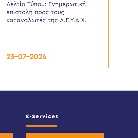
πιστολή
Δελτίο Τύπου: Eνημερωτική
ρος
επιστολή προς τους
ους
αταναλωτές
καταναλωτές της Δ.Ε.Υ.Α.Χ.
ης
.Ε.Υ.Α.Χ.
23-07-2026
E-Services