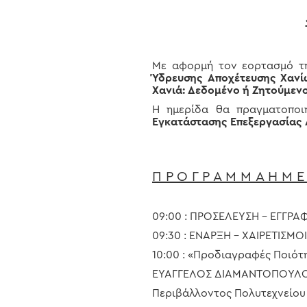
Με αφορμή τον εορτασμό 
Ύδρευσης Αποχέτευσης Χανίων
Χανιά: Δεδομένο ή Ζητούμεν
Η ημερίδα θα πραγματοποι
Εγκατάστασης Επεξεργασίας
Hit enter to search or ESC to close
Π Ρ Ο Γ Ρ Α Μ Μ Α Η Μ Ε 
09:00 : ΠΡΟΣΕΛΕΥΣΗ – ΕΓΓΡΑ
09:30 : ΕΝΑΡΞΗ – ΧΑΙΡΕΤΙΣΜΟΙ
10:00 : «Προδιαγραφές Ποιότ
ΕΥΑΓΓΕΛΟΣ ΔΙΑΜΑΝΤΟΠΟΥΛΟΣ
Περιβάλλοντος Πολυτεχνείου