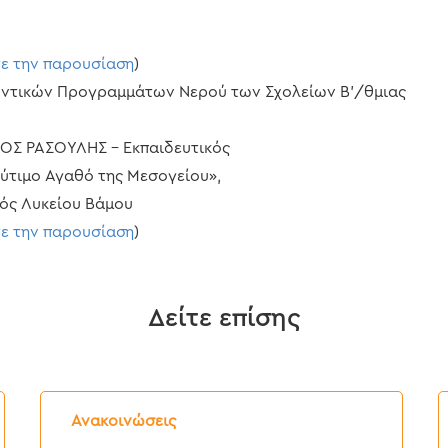
τε την παρουσίαση
)
λοντικών Προγραμμάτων Νερού των Σχολείων Β’/θμιας
ΟΣ ΡΑΣΟΥΛΗΣ – Εκπαιδευτικός
λύτιμο Αγαθό της Μεσογείου»,
ός Λυκείου Βάμου
τε την παρουσίαση
)
Δείτε επίσης
Δελτίο
Δ
Τύπου:
Τ
Ανακοινώσεις
Διακοπή
E