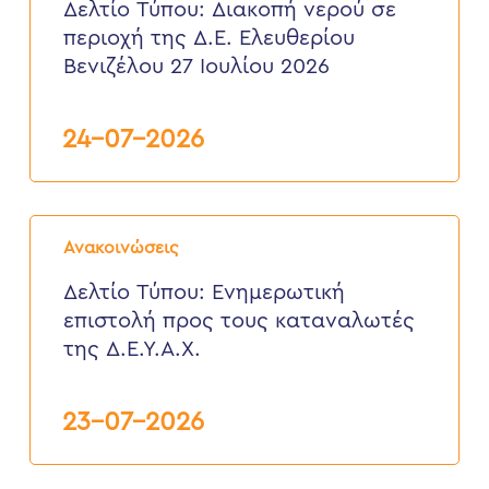
νερού
Δελτίο Τύπου: Διακοπή νερού σε
σε
περιοχή της Δ.Ε. Ελευθερίου
περιοχή
της
Βενιζέλου 27 Ιουλίου 2026
Δ.Ε.
Ελευθερίου
Βενιζέλου
24-07-2026
27
Ιουλίου
2026
Δελτίο
Τύπου:
Ανακοινώσεις
Eνημερωτική
επιστολή
Δελτίο Τύπου: Eνημερωτική
προς
επιστολή προς τους καταναλωτές
τους
καταναλωτές
της Δ.Ε.Υ.Α.Χ.
της
Δ.Ε.Υ.Α.Χ.
23-07-2026