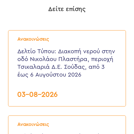
Δείτε επίσης
Δελτίο
Τύπου:
Ανακοινώσεις
Διακοπή
νερού
Δελτίο Τύπου: Διακοπή νερού στην
στην
οδό Νικολάου Πλαστήρα, περιοχή
οδό
Νικολάου
Τσικαλαριά Δ.Ε. Σούδας, από 3
Πλαστήρα,
έως 6 Αυγούστου 2026
περιοχή
Τσικαλαριά
Δ.Ε.
Σούδας,
03-08-2026
από
3
έως
6
Δελτίο
Αυγούστου
Τύπου:
2026
Ανακοινώσεις
Διακοπή