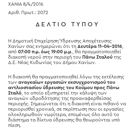
ΧΑΝΙΑ 8/4/2016
Αριθ. Πρωτ.: 2072
Δ Ε Λ Τ Ι Ο Τ Υ Π Ο Υ
Η Δημοτική Επιχείρηση Ύδρευσης Αποχέτευσης
Χανίων σας ενημερώνει ότι τη
Δευτέρα 11-04-2016
,
από
07:00 π.μ. έως 19:00 μ.μ
., θα πραγματοποιηθεί
διακοπή νερού στην περιοχή του
Πάνω Σταλού
της
Δ.Ε. Νέας Κυδωνίας του Δήμου Χανίων.
Η διακοπή θα πραγματοποιηθεί λόγω της εκτέλεσης
των
αναγκαίων εργασιών εκσυγχρονισμού του
αντλιοστασίου ύδρευσης του Κούμου προς Πάνω
Σταλό
, το οποίο εξυπηρετεί την κάλυψη των
αναγκών υδροδότησης της προαναφερθείσας
περιοχής. Σημειώνεται ότι η διακοπή είναι πιθανό να
περιορισθεί χρονικά, σε περίπτωση που οι εργασίες
ολοκληρωθούν νωρίτερα, επομένως όλο αυτό το
διάστημα τα δίκτυα ύδρευσης θα θεωρούνται υπό
πίεση.