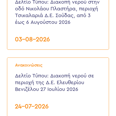
Δελτίο Τύπου: Διακοπή νερού στην
στην
οδό Νικολάου Πλαστήρα, περιοχή
οδό
Νικολάου
Τσικαλαριά Δ.Ε. Σούδας, από 3
Πλαστήρα,
έως 6 Αυγούστου 2026
περιοχή
Τσικαλαριά
Δ.Ε.
Σούδας,
03-08-2026
από
3
έως
6
Δελτίο
Αυγούστου
Τύπου:
2026
Ανακοινώσεις
Διακοπή
νερού
Δελτίο Τύπου: Διακοπή νερού σε
σε
περιοχή της Δ.Ε. Ελευθερίου
περιοχή
της
Βενιζέλου 27 Ιουλίου 2026
Δ.Ε.
Ελευθερίου
Βενιζέλου
24-07-2026
27
Ιουλίου
2026