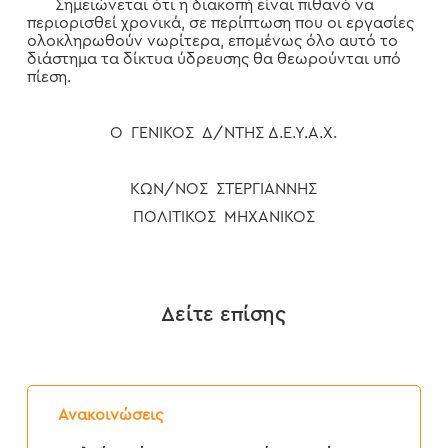
Σημειώνεται ότι η διακοπή είναι πιθανό να
περιορισθεί χρονικά, σε περίπτωση που οι εργασίες
ολοκληρωθούν νωρίτερα, επομένως όλο αυτό το
διάστημα τα δίκτυα ύδρευσης θα θεωρούνται υπό
πίεση.
Ο ΓΕΝΙΚΟΣ Δ/ΝΤΗΣ Δ.Ε.Υ.Α.Χ.
ΚΩΝ/ΝΟΣ ΣΤΕΡΓΙΑΝΝΗΣ
ΠΟΛΙΤΙΚΟΣ ΜΗΧΑΝΙΚΟΣ
Δείτε επίσης
Δελτίο
Τύπου:
Ανακοινώσεις
Διακοπή
νερού