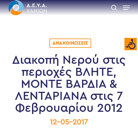
Skip
Menu
to
search
main
Close
content
Menu
ΑΝΑΚΟΙΝΏΣΕΙΣ
Διακοπή Νερού στις
περιοχές ΒΛΗΤΕ,
ΜΟΝΤΕ ΒΑΡΔΙΑ &
ΛΕΝΤΑΡΙΑΝΑ στις 7
Φεβρουαρίου 2012
12-05-2017