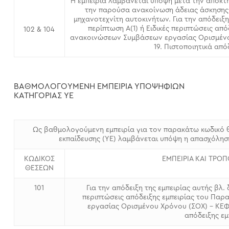
Η εμπειρία λαμβάνεται υπόψη μετά την απόκτη
την παρούσα ανακοίνωση άδειας άσκησης 
μηχανοτεχνίτη αυτοκινήτων. Για την απόδειξη
περίπτωση Α(1) ή Ειδικές περιπτώσεις απ
102 & 104
ανακοινώσεων Συμβάσεων εργασίας Ορισμένου 
19. Πιστοποιητικά από
ΒΑΘΜΟΛΟΓΟΥΜΕΝΗ ΕΜΠΕΙΡΙΑ ΥΠΟΨΗΦΙΩΝ
ΚΑΤΗΓΟΡΙΑΣ ΥΕ
Ως βαθμολογούμενη εμπειρία για τον παρακάτω κωδικό 
εκπαίδευσης (ΥΕ) λαμβάνεται υπόψη η απασχόλησ
ΚΩΔΙΚΟΣ
ΕΜΠΕΙΡΙΑ ΚΑΙ ΤΡΟ
ΘΕΣΕΩΝ
101
Για την απόδειξη της εμπειρίας αυτής βλ. 
περιπτώσεις απόδειξης εμπειρίας του Π
εργασίας Ορισμένου Χρόνου (ΣΟΧ) – ΚΕΦΑΛ
απόδειξης εμ