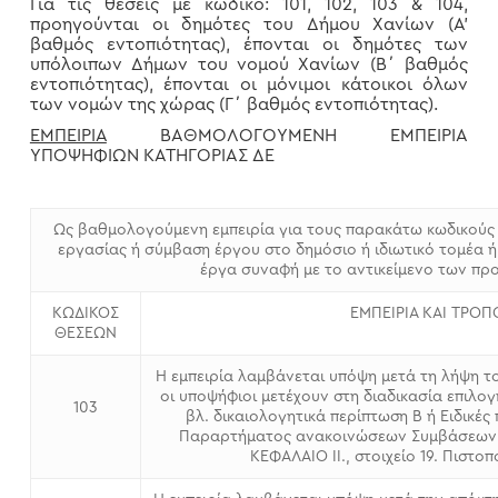
Για τις θέσεις με κωδικό: 101, 102, 103 & 104,
προηγούνται οι δημότες του Δήμου Χανίων (Α’
βαθμός εντοπιότητας), έπονται οι δημότες των
υπόλοιπων Δήμων του νομού Χανίων (Β΄ βαθμός
εντοπιότητας), έπονται οι μόνιμοι κάτοικοι όλων
των νομών της χώρας (Γ΄ βαθμός εντοπιότητας).
ΕΜΠΕΙΡΙΑ
ΒΑΘΜΟΛΟΓΟΥΜΕΝΗ ΕΜΠΕΙΡΙΑ
ΥΠΟΨΗΦΙΩΝ ΚΑΤΗΓΟΡΙΑΣ ΔΕ
Ως βαθμολογούμενη εμπειρία για τους παρακάτω κωδικούς 
εργασίας ή σύμβαση έργου στο δημόσιο ή ιδιωτικό τομέα 
έργα συναφή με το αντικείμενο των πρ
ΚΩΔΙΚΟΣ
ΕΜΠΕΙΡΙΑ ΚΑΙ ΤΡΟ
ΘΕΣΕΩΝ
Η εμπειρία λαμβάνεται υπόψη μετά τη λήψη τ
οι υποψήφιοι μετέχουν στη διαδικασία επιλογή
103
βλ. δικαιολογητικά περίπτωση Β ή Ειδικές
Παραρτήματος ανακοινώσεων Συμβάσεων 
ΚΕΦΑΛΑΙΟ IΙ., στοιχείο 19. Πιστοπ