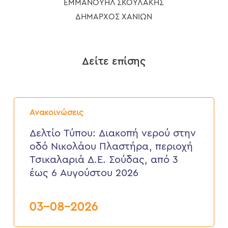
ΕΜΜΑΝΟΥΗΛ ΣΚΟΥΛΑΚΗΣ
ΔΗΜΑΡΧΟΣ ΧΑΝΙΩΝ
Δείτε επίσης
Δελτίο
Τύπου:
Ανακοινώσεις
Διακοπή
νερού
Δελτίο Τύπου: Διακοπή νερού στην
στην
οδό Νικολάου Πλαστήρα, περιοχή
οδό
Νικολάου
Τσικαλαριά Δ.Ε. Σούδας, από 3
Πλαστήρα,
έως 6 Αυγούστου 2026
περιοχή
Τσικαλαριά
Δ.Ε.
Σούδας,
03-08-2026
από
3