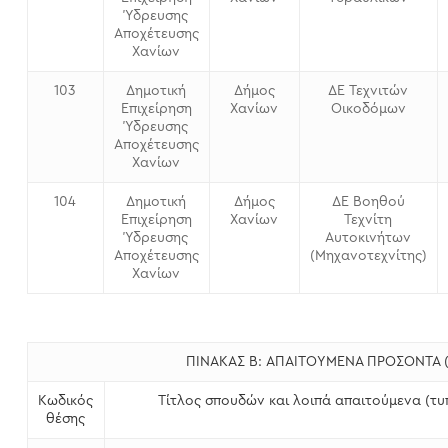
Ύδρευσης
Αποχέτευσης
Χανίων
103
Δημοτική
Δήμος
ΔΕ Τεχνιτών
Επιχείρηση
Χανίων
Οικοδόμων
Ύδρευσης
Αποχέτευσης
Χανίων
104
Δημοτική
Δήμος
ΔΕ Βοηθού
Επιχείρηση
Χανίων
Τεχνίτη
Ύδρευσης
Αυτοκινήτων
Αποχέτευσης
(Μηχανοτεχνίτης)
Χανίων
ΠΙΝΑΚΑΣ Β: ΑΠΑΙΤΟΥΜΕΝΑ ΠΡΟΣΟΝΤΑ (
Κωδικός
Τίτλος σπουδών και λοιπά απαιτούμενα (τ
θέσης