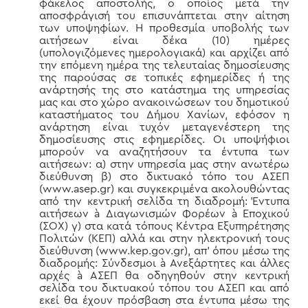
φάκελος αποστολής, ο οποίος μετά την
αποσφράγισή του επισυνάπτεται στην αίτηση
των υποψηφίων. Η προθεσμία υποβολής των
αιτήσεων είναι δέκα (10) ημέρες
(υπολογιζόμενες ημερολογιακά) και αρχίζει από
την επόμενη ημέρα της τελευταίας δημοσίευσης
της παρούσας σε τοπικές εφημερίδες ή της
ανάρτησής της στο κατάστημα της υπηρεσίας
μας και στο χώρο ανακοινώσεων του δημοτικού
καταστήματος του Δήμου Χανίων, εφόσον η
ανάρτηση είναι τυχόν μεταγενέστερη της
δημοσίευσης στις εφημερίδες. Οι υποψήφιοι
μπορούν να αναζητήσουν τα έντυπα των
αιτήσεων: α) στην υπηρεσία μας στην ανωτέρω
διεύθυνση β) στο δικτυακό τόπο του ΑΣΕΠ
(www.asep.gr) και συγκεκριμένα ακολουθώντας
από την κεντρική σελίδα τη διαδρομή: Έντυπα
αιτήσεων à Διαγωνισμών Φορέων à Εποχικού
(ΣΟΧ) γ) στα κατά τόπους Κέντρα Εξυπηρέτησης
Πολιτών (ΚΕΠ) αλλά και στην ηλεκτρονική τους
διεύθυνση (www.kep.gov.gr), απ’ όπου μέσω της
διαδρομής: Σύνδεσμοι à Ανεξάρτητες και άλλες
αρχές à ΑΣΕΠ θα οδηγηθούν στην κεντρική
σελίδα του δικτυακού τόπου του ΑΣΕΠ και από
εκεί θα έχουν πρόσβαση στα έντυπα μέσω της