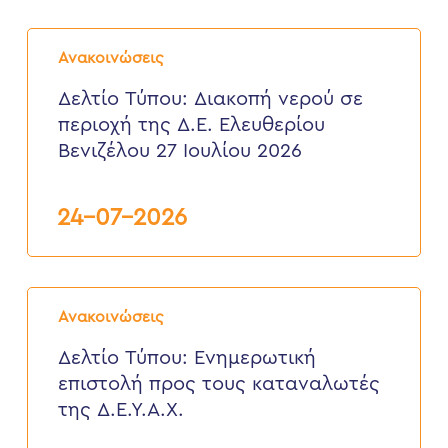
έως
6
Δελτίο
Αυγούστου
Τύπου:
2026
Ανακοινώσεις
Διακοπή
νερού
Δελτίο Τύπου: Διακοπή νερού σε
σε
περιοχή της Δ.Ε. Ελευθερίου
περιοχή
της
Βενιζέλου 27 Ιουλίου 2026
Δ.Ε.
Ελευθερίου
Βενιζέλου
24-07-2026
27
Ιουλίου
2026
Δελτίο
Τύπου:
Ανακοινώσεις
Eνημερωτική
επιστολή
Δελτίο Τύπου: Eνημερωτική
προς
επιστολή προς τους καταναλωτές
τους
καταναλωτές
της Δ.Ε.Υ.Α.Χ.
της
Δ.Ε.Υ.Α.Χ.