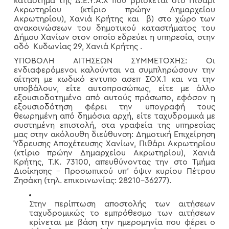
κατάστημα της Δ.Ε.Υ.Α.Χ που βρίσκεται στο Πιθάρι
Ακρωτηρίου (κτίριο πρώην Δημαρχείου
Ακρωτηρίου), Χανιά Κρήτης και β) στο χώρο των
ανακοινώσεων του δημοτικού καταστήματος του
Δήμου Χανίων στον οποίο εδρεύει η υπηρεσία, στην
οδό Κυδωνίας 29, Χανιά Κρήτης .
ΥΠΟΒΟΛΗ ΑΙΤΗΣΕΩΝ ΣΥΜΜΕΤΟΧΗΣ: Οι
ενδιαφερόμενοι καλούνται να συμπληρώσουν την
αίτηση με κωδικό εντυπο ασεπ ΣΟΧ.1 και να την
υποβάλουν, είτε αυτοπροσώπως, είτε με άλλο
εξουσιοδοτημένο από αυτούς πρόσωπο, εφόσον η
εξουσιοδότηση φέρει την υπογραφή τους
θεωρημένη από δημόσια αρχή, είτε ταχυδρομικά με
συστημένη επιστολή, στα γραφεία της υπηρεσίας
μας στην ακόλουθη διεύθυνση: Δημοτική Επιχείρηση
Ύδρευσης Αποχέτευσης Χανίων, Πιθάρι Ακρωτηρίου
(κτίριο πρώην Δημαρχείου Ακρωτηρίου), Χανιά
Κρήτης, Τ.Κ. 73100, απευθύνοντας την στο Τμήμα
Διοίκησης – Προσωπικού υπ’ όψιν κυρίου Πέτρου
Ζησάκη (τηλ. επικοινωνίας: 28210-36277).
Στην περίπτωση αποστολής των αιτήσεων
ταχυδρομικώς το εμπρόθεσμο των αιτήσεων
κρίνεται με βάση την ημερομηνία που φέρει ο