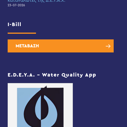
καταναλωτές της Δ.Ε.Υ.Α.Χ.
23-07-2026
I-Bill
ΜΕΤΑΒΑΣΗ
E.D.E.Y.A. – Water Quality App