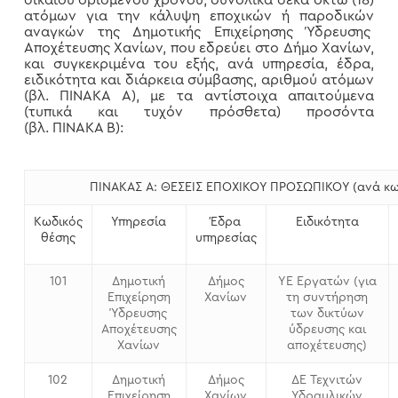
δικαίου ορισμένου χρόνου, συνολικά δέκα οκτώ (18)
ατόμων για την κάλυψη εποχικών ή παροδικών
αναγκών της Δημοτικής Επιχείρησης Ύδρευσης
Αποχέτευσης Χανίων, που εδρεύει στο Δήμο Χανίων,
και συγκεκριμένα του εξής, ανά υπηρεσία, έδρα,
ειδικότητα και διάρκεια σύμβασης, αριθμού ατόμων
(βλ. ΠΙΝΑΚΑ Α), με τα αντίστοιχα απαιτούμενα
(τυπικά και τυχόν πρόσθετα) προσόντα
(βλ. ΠΙΝΑΚΑ Β):
ΠΙΝΑΚΑΣ Α: ΘΕΣΕΙΣ ΕΠΟΧΙΚΟΥ ΠΡΟΣΩΠΙΚΟΥ (ανά κω
Κωδικός
Υπηρεσία
Έδρα
Ειδικότητα
θέσης
υπηρεσίας
101
Δημοτική
Δήμος
ΥΕ Εργατών (για
Επιχείρηση
Χανίων
τη συντήρηση
Ύδρευσης
των δικτύων
Αποχέτευσης
ύδρευσης και
Χανίων
αποχέτευσης)
102
Δημοτική
Δήμος
ΔΕ Τεχνιτών
Επιχείρηση
Χανίων
Υδραυλικών