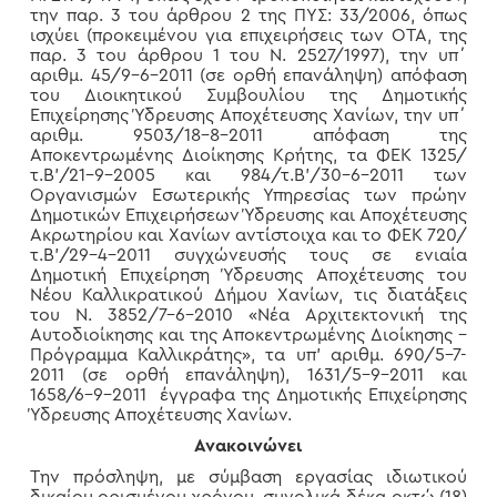
την παρ. 3 του άρθρου 2 της ΠΥΣ: 33/2006, όπως
ισχύει (προκειμένου για επιχειρήσεις των ΟΤΑ, της
παρ. 3 του άρθρου 1 του Ν. 2527/1997), την υπ΄
αριθμ. 45/9-6-2011 (σε ορθή επανάληψη) απόφαση
του Διοικητικού Συμβουλίου της Δημοτικής
Επιχείρησης Ύδρευσης Αποχέτευσης Χανίων, την υπ΄
αριθμ. 9503/18-8-2011 απόφαση της
Αποκεντρωμένης Διοίκησης Κρήτης, τα ΦΕΚ 1325/
τ.Β’/21-9-2005 και 984/τ.Β’/30-6-2011 των
Οργανισμών Εσωτερικής Υπηρεσίας των πρώην
Δημοτικών Επιχειρήσεων Ύδρευσης και Αποχέτευσης
Ακρωτηρίου και Χανίων αντίστοιχα και το ΦΕΚ 720/
τ.Β’/29-4-2011 συγχώνευσής τους σε ενιαία
Δημοτική Επιχείρηση Ύδρευσης Αποχέτευσης του
Νέου Καλλικρατικού Δήμου Χανίων, τις διατάξεις
του Ν. 3852/7-6-2010 «Νέα Αρχιτεκτονική της
Αυτοδιοίκησης και της Αποκεντρωμένης Διοίκησης –
Πρόγραμμα Καλλικράτης», τα υπ’ αριθμ. 690/5-7-
2011 (σε ορθή επανάληψη), 1631/5-9-2011 και
1658/6-9-2011 έγγραφα της Δημοτικής Επιχείρησης
Ύδρευσης Αποχέτευσης Χανίων.
Ανακοινώνει
Την πρόσληψη, με σύμβαση εργασίας ιδιωτικού