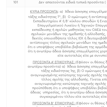
101
Δεν απαιτούνται ειδικά τυπικά προσόντα ( 
ΚΥΡΙΑ ΠΡΟΣΟΝΤΑ
: α) Άδεια άσκησης επαγγέλμα
ης
τάξης ειδικότητας 1
, β) Ο ομώνυμος ή αντίστοιχ
Εκπαιδευτηρίου Α’ ή Β’ κύκλου σπουδών ή Ενι
Επαγγελματικού Λυκείου ή Τεχνικών Επαγγ
εκπαίδευσης ή σχολών μαθητείας του ΟΑΕΔ του 
σχολικών μονάδων της ημεδαπής ή αλλοδαπής, αν
δεκτός οποιοσδήποτε τίτλος ΙΕΚ ή δευτεροβάθμ
αντίστοιχος τίτλος σχολικών μονάδων της ημεδ
ότι ο υποψήφιος υποβάλλει βεβαίωση της αρμόδια
ότι η ανωτέρω άδεια άσκησης επαγγέλματος χορη
είτε αυτοτελώς είτε με συνυπο
ΠΡΟΣΟΝΤΑ Α’ ΕΠΙΚΟΥΡΙΑΣ:
(Εφόσον οι θέσεις
ανωτέρω προσόντα) α) Άδεια άσκησης επαγγέλμα
τάξης ειδικότητας 1ης, β) Ο ομώνυμος ή 
αναγνωρισμένης κατώτερης τεχνικής σχολής της
τίτλος σχολής της αλλοδαπής. Γίνεται επ
αναγνωρισμένης κατώτερης τεχνικής σχολής 
προϋπόθεση ότι ο υποψήφιος υποβάλλει βεβαί
άδειας υπηρεσίας, ότι η ανωτέρω άδεια άσκησ
συγκεκριμένου τίτλου είτε αυτοτελώς είτε
ΠΡΟΣΟΝΤΑ Β’ ΕΠΙΚΟΥΡΙΑΣ:
(Εφόσον οι θέσεις