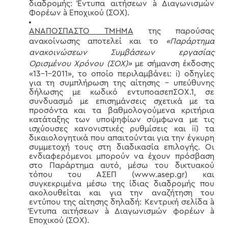
διαδρομής: Έντυπα αιτήσεων à Διαγωνισμών
Φορέων à Εποχικού (ΣΟΧ).
ΑΝΑΠΟΣΠΑΣΤΟ ΤΜΗΜΑ
της παρούσας
ανακοίνωσης αποτελεί και το
«Παράρτημα
ανακοινώσεων Συμβάσεων εργασίας
Ορισμένου Χρόνου (ΣΟΧ)»
με σήμανση έκδοσης
«13-1-2011», το οποίο περιλαμβάνει: i) οδηγίες
για τη συμπλήρωση της αίτησης – υπεύθυνης
δήλωσης με κωδικό εντυποασεπΣΟΧ.1, σε
συνδυασμό με επισημάνσεις σχετικά με τα
προσόντα και τα βαθμολογούμενα κριτήρια
κατάταξης των υποψηφίων σύμφωνα με τις
ισχύουσες κανονιστικές ρυθμίσεις και ii) τα
δικαιολογητικά που απαιτούνται για την έγκυρη
συμμετοχή τους στη διαδικασία επιλογής. Οι
ενδιαφερόμενοι μπορούν να έχουν πρόσβαση
στο Παράρτημα αυτό, μέσω του δικτυακού
τόπου του ΑΣΕΠ (www.asep.gr) και
συγκεκριμένα μέσω της ίδιας διαδρομής που
ακολουθείται και για την αναζήτηση του
εντύπου της αίτησης δηλαδή: Κεντρική σελίδα à
Έντυπα αιτήσεων à Διαγωνισμών φορέων à
Εποχικού (ΣΟΧ).