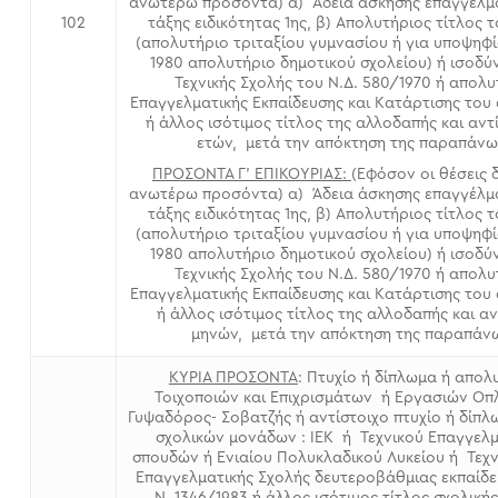
ανωτέρω προσόντα) α) Άδεια άσκησης επαγγέλμα
τάξης ειδικότητας 1ης, β) Απολυτήριος τίτλος
102
(απολυτήριο τριταξίου γυμνασίου ή για υποψηφί
1980 απολυτήριο δημοτικού σχολείου) ή ισοδ
Τεχνικής Σχολής του Ν.Δ. 580/1970 ή απολυ
Επαγγελματικής Εκπαίδευσης και Κατάρτισης του 
ή άλλος ισότιμος τίτλος της αλλοδαπής και αντ
ετών, μετά την απόκτηση της παραπάνω
ΠΡΟΣΟΝΤΑ Γ’ ΕΠΙΚΟΥΡΙΑΣ:
(Εφόσον οι θέσεις
ανωτέρω προσόντα) α) Άδεια άσκησης επαγγέλμα
τάξης ειδικότητας 1ης, β) Απολυτήριος τίτλος
(απολυτήριο τριταξίου γυμνασίου ή για υποψηφί
1980 απολυτήριο δημοτικού σχολείου) ή ισοδ
Τεχνικής Σχολής του Ν.Δ. 580/1970 ή απολυ
Επαγγελματικής Εκπαίδευσης και Κατάρτισης του 
ή άλλος ισότιμος τίτλος της αλλοδαπής και αν
μηνών, μετά την απόκτηση της παραπάνω
ΚΥΡΙΑ ΠΡΟΣΟΝΤΑ
: Πτυχίο ή δίπλωμα ή απολ
Τοιχοποιών και Επιχρισμάτων ή Εργασιών Οπ
Γυψαδόρος- Σοβατζής ή αντίστοιχο πτυχίο ή δίπ
σχολικών μονάδων : ΙΕΚ ή Τεχνικού Επαγγελμα
σπουδών ή Ενιαίου Πολυκλαδικού Λυκείου ή Τεχν
Επαγγελματικής Σχολής δευτεροβάθμιας εκπαίδε