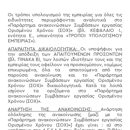
Οι τρόποι υπολογισμού της εμπειρίας για όλες τις
ειδικότητες περιγράφονται αναλυτικά στο
«Παράρτημα ανακοινώσεων Συμβάσεων εργασίας
Ορισμένου Χρόνου (ΣΟΧ)» (βλ. ΚΕΦΑΛΑΙΟ I.,
ενότητα Ε., υποενότητα «ΤΡΟΠΟΙ ΥΠΟΛΟΓΙΣΜΟΥ
ΕΜΠΕΙΡΙΑΣ»).
ΑΠΑΡΑΙΤΗΤΑ ΔΙΚΑΙΟΛΟΓΗΤΙΚΑ:
Οι υποψήφιοι για
την απόδειξη των ΑΠΑΙΤΟΥΜΕΝΩΝ ΠΡΟΣΟΝΤΩΝ
(βλ. ΠΙΝΑΚΑ Β), των λοιπών ιδιοτήτων τους και της
εμπειρίας τους οφείλουν να προσκομίσουν, νομίμως
επικυρωμένα, όλα τα απαιτούμενα από την
παρούσα ανακοίνωση και το «Παράρτημα
ανακοινώσεων Συμβάσεων εργασίας Ορισμένου
Χρόνου (ΣΟΧ)» δικαιολογητικά. Κατά τα λοιπά
ισχύουν τα οριζόμενα στο «Παράρτημα
ανακοινώσεων Συμβάσεων εργασίας Ορισμένου
Χρόνου (ΣΟΧ)».
ΑΝΑΡΤΗΣΗ ΤΗΣ ΑΝΑΚΟΙΝΩΣΗΣ:
Ανάρτηση
ολόκληρης της ανακοίνωσης [μαζί με το
«Παράρτημα ανακοινώσεων Συμβάσεων εργασίας
Ορισμένου Χρόνου (ΣΟΧ)»] έχει γίνει : α) στο