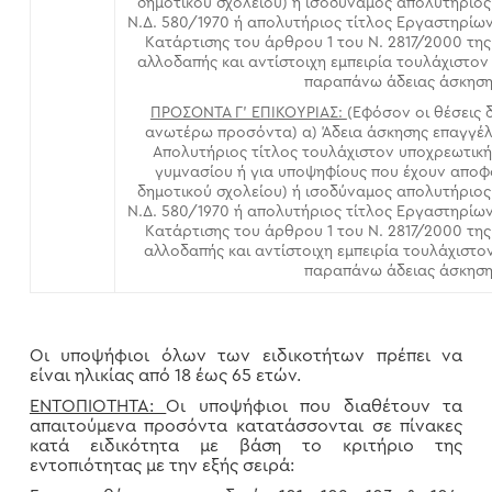
δημοτικού σχολείου) ή ισοδύναμος απολυτήριος
Ν.Δ. 580/1970 ή απολυτήριος τίτλος Εργαστηρίων
Κατάρτισης του άρθρου 1 του Ν. 2817/2000 της
αλλοδαπής και αντίστοιχη εμπειρία τουλάχιστον
παραπάνω άδειας άσκηση
ΠΡΟΣΟΝΤΑ Γ’ ΕΠΙΚΟΥΡΙΑΣ:
(Εφόσον οι θέσεις
ανωτέρω προσόντα) α) Άδεια άσκησης επαγγέλ
Απολυτήριος τίτλος τουλάχιστον υποχρεωτική
γυμνασίου ή για υποψηφίους που έχουν αποφο
δημοτικού σχολείου) ή ισοδύναμος απολυτήριος
Ν.Δ. 580/1970 ή απολυτήριος τίτλος Εργαστηρίων
Κατάρτισης του άρθρου 1 του Ν. 2817/2000 της
αλλοδαπής και αντίστοιχη εμπειρία τουλάχιστον
παραπάνω άδειας άσκηση
Οι υποψήφιοι όλων των ειδικοτήτων πρέπει να
είναι ηλικίας από 18 έως 65 ετών.
ΕΝΤΟΠΙΟΤΗΤΑ:
Οι υποψήφιοι που διαθέτουν τα
απαιτούμενα προσόντα κατατάσσονται σε πίνακες
κατά ειδικότητα με βάση το κριτήριο της
εντοπιότητας με την εξής σειρά: