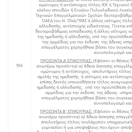
ομώνυμος ή αντίστοιχος τίτλος ΙΕΚ ή Τεχνικού 
κύκλου σπουδών ή Ενιαίου Πολυκλαδικού Λυκείο
Τεχνικών Επαγγελματικών Σχολών δευτεροβάθμια
ΟΑΕΔ του Ν. 1346/1983 ή άλλος ισότιμος τίτ
αλλοδαπής, αντίστοιχης ειδικότητας. Γίνεται ε
δευτεροβάθμιας εκπαίδευσης ή άλλος ισότιμος κ
της ημεδαπής ή αλλοδαπής, υπό την προϋπόθεσ
της αρμόδιας για την έκδοση της άδειας υπη
επαγγέλματος χορηγήθηκε βάσει του συγκεκρι
συνυπολογισμό και 
ΠΡΟΣΟΝΤΑ Α’ ΕΠΙΚΟΥΡΙΑΣ:
(Εφόσον οι θέσεις
104
ανωτέρω προσόντα) α) Άδεια άσκησης επαγγέλμ
ομώνυμος ή αντίστοιχος, απολυτήριος τίτλος
σχολής της ημεδαπής ή ισότιμος και αντίστοιχο
επίσης δεκτός οποιοσδήποτε τίτλος αναγνωρισ
ημεδαπής ή αλλοδαπής, υπό την προϋπόθεση ότ
αρμόδιας για την έκδοση της άδειας υπηρε
επαγγέλματος χορηγήθηκε βάσει του συγκεκρι
συνυπολογισμό και 
ΠΡΟΣΟΝΤΑ Β’ ΕΠΙΚΟΥΡΙΑΣ:
(Εφόσον οι θέσεις
ανωτέρω προσόντα) α) Άδεια άσκησης επαγγέλ
Απολυτήριος τίτλος τουλάχιστον υποχρεωτική
γυμνασίου ή για υποψηφίους που έχουν αποφο