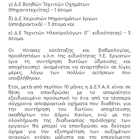
γ) Δ.Ε Βοηθών Τεχνιτών Οχημάτων
(Μηχανοτεχνίτης) – 1 άτομο
δ) Δ.Ε Χειριστών Μηχανημάτων έργων
(αποφρακτικά) – 3 άτομα και
ε) Δ.Ε Τεχνιτών Ηλεκτρολόγων (Γ΄ ειδικότητας) – 3
άτομα.
Οι πίνακες κατάταξης και βαθμολογίας,
προσληπτέων κ.λ.π. της ειδικότητας Υ.Ε. Εργατών
(για τη συντήρηση δικτύων ύδρευσης και
αποχέτευσης) αναμένεται να αναρτηθούν σε λίγες
μέρες, λόγω των πολλών αιτήσεων που
υποβλήθηκαν.
Έτσι, μετά από περίπου 10 μήνες η Δ.Ε.Υ.Α.Χ. είναι σε
θέση να επανδρώσει με το απαραίτητο
εξειδικευμένο προσωπικό το ένα από τα τέσσερα
σύγχρονα αποφρακτικά οχήματα που διαθέτει για
την συντήρηση του δικτύου αποχέτευσης
ακαθάρτων του Δήμου Χανίων, ενώ με την
ολοκλήρωση της διαδικασίας πρόσληψης των
εργατών θα μπορεί να επανδρώσει και δεύτερο
όχημα για την εξυπηρέτηση των αυξημένων
αναγκών, ενόψει μάλιστα και της επερχόμενης