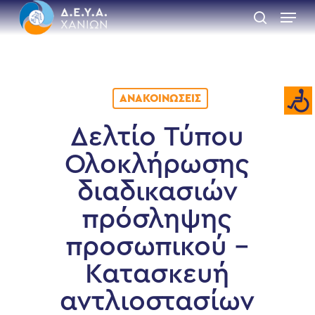
Skip
Menu
to
search
main
Close
content
Menu
ΑΝΑΚΟΙΝΏΣΕΙΣ
Δελτίο Τύπου
Ολοκλήρωσης
διαδικασιών
πρόσληψης
προσωπικού –
Κατασκευή
αντλιοστασίων