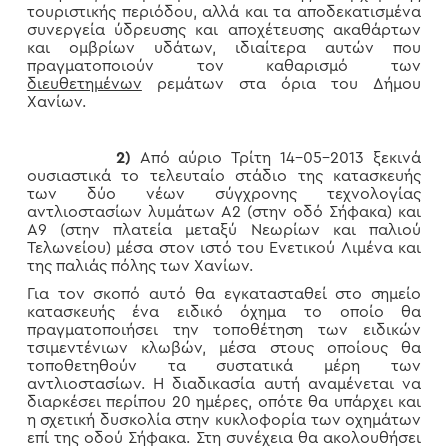
τουριστικής περιόδου, αλλά και τα αποδεκατισμένα
συνεργεία ύδρευσης και αποχέτευσης ακαθάρτων
και ομβρίων υδάτων, ιδιαίτερα αυτών που
πραγματοποιούν τον καθαρισμό των
διευθετημένων
ρεμάτων στα όρια του Δήμου
Χανίων.
2)
Από αύριο Τρίτη 14-05-2013 ξεκινά
ουσιαστικά το τελευταίο στάδιο της κατασκευής
των δύο νέων σύγχρονης τεχνολογίας
αντλιοστασίων λυμάτων Α2 (στην οδό Σήφακα) και
Α9 (στην πλατεία μεταξύ Νεωρίων και παλιού
Τελωνείου) μέσα στον ιστό του Ενετικού Λιμένα και
της παλιάς πόλης των Χανίων.
Για τον σκοπό αυτό θα εγκατασταθεί στο σημείο
κατασκευής ένα ειδικό όχημα το οποίο θα
πραγματοποιήσει την τοποθέτηση των ειδικών
τσιμεντένιων κλωβών, μέσα στους οποίους θα
τοποθετηθούν τα συστατικά μέρη των
αντλιοστασίων. Η διαδικασία αυτή αναμένεται να
διαρκέσει περίπου 20 ημέρες, οπότε θα υπάρχει και
η σχετική δυσκολία στην κυκλοφορία των οχημάτων
επί της οδού Σήφακα. Στη συνέχεια θα ακολουθήσει