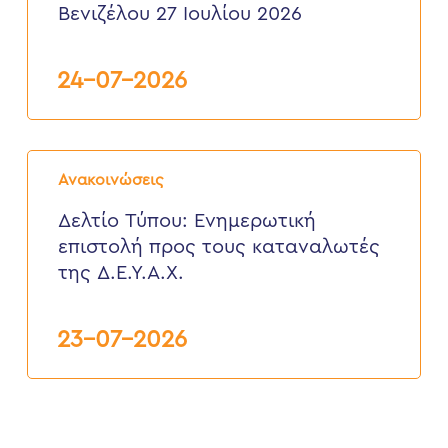
της
Βενιζέλου 27 Ιουλίου 2026
Δ.Ε.
Ελευθερίου
Βενιζέλου
24-07-2026
27
Ιουλίου
2026
Δελτίο
Τύπου:
Ανακοινώσεις
Eνημερωτική
επιστολή
Δελτίο Τύπου: Eνημερωτική
προς
επιστολή προς τους καταναλωτές
τους
καταναλωτές
της Δ.Ε.Υ.Α.Χ.
της
Δ.Ε.Υ.Α.Χ.
23-07-2026