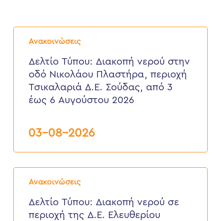
Δελτίο
Τύπου:
Ανακοινώσεις
Διακοπή
νερού
Δελτίο Τύπου: Διακοπή νερού στην
στην
οδό Νικολάου Πλαστήρα, περιοχή
οδό
Νικολάου
Τσικαλαριά Δ.Ε. Σούδας, από 3
Πλαστήρα,
έως 6 Αυγούστου 2026
περιοχή
Τσικαλαριά
Δ.Ε.
Σούδας,
03-08-2026
από
3
έως
6
Δελτίο
Αυγούστου
Τύπου:
2026
Ανακοινώσεις
Διακοπή
νερού
Δελτίο Τύπου: Διακοπή νερού σε
σε
περιοχή της Δ.Ε. Ελευθερίου
περιοχή