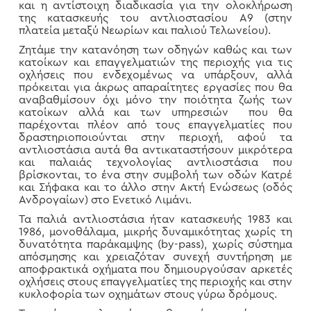
και η αντίστοιχη διαδικασία για την ολοκλήρωση
της κατασκευής του αντλιοστασίου Α9 (στην
πλατεία μεταξύ Νεωρίων και παλιού Τελωνείου).
Ζητάμε την κατανόηση των οδηγών καθώς και των
κατοίκων και επαγγελματιών της περιοχής για τις
οχλήσεις που ενδεχομένως να υπάρξουν, αλλά
πρόκειται για άκρως απαραίτητες εργασίες που θα
αναβαθμίσουν όχι μόνο την ποιότητα ζωής των
κατοίκων αλλά και των υπηρεσιών που θα
παρέχονται πλέον από τους επαγγελματίες που
δραστηριοποιούνται στην περιοχή, αφού τα
αντλιοστάσια αυτά θα αντικαταστήσουν μικρότερα
και παλαιάς τεχνολογίας αντλιοστάσια που
βρίσκονται, το ένα στην συμβολή των οδών Κατρέ
και Σήφακα και το άλλο στην Ακτή Ενώσεως (οδός
Ανδρογαίων) στο Ενετικό Λιμάνι.
Τα παλιά αντλιοστάσια ήταν κατασκευής 1983 και
1986, μονοθάλαμα, μικρής δυναμικότητας χωρίς τη
δυνατότητα παράκαμψης (by-pass), χωρίς σύστημα
απόσμησης και χρειαζόταν συνεχή συντήρηση με
αποφρακτικά οχήματα που δημιουργούσαν αρκετές
οχλήσεις στους επαγγελματίες της περιοχής και στην
κυκλοφορία των οχημάτων στους γύρω δρόμους.