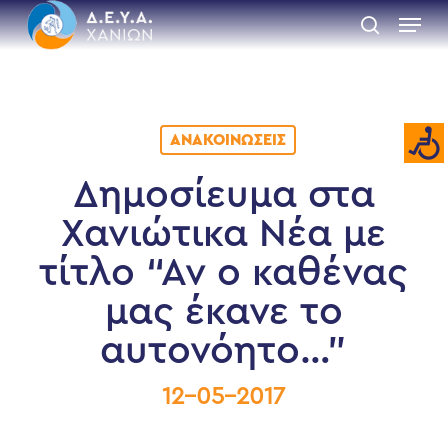
Skip
Menu
to
search
main
Close
content
Menu
ΑΝΑΚΟΙΝΏΣΕΙΣ
Δημοσίευμα στα
Χανιώτικα Νέα με
τίτλο “Αν ο καθένας
μας έκανε το
αυτονόητο…”
12-05-2017