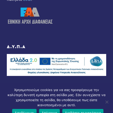
Δ.Υ.Π.Α
Χρησιμοποιούμε cookies για να σας προσφέρουμε την
καλύτερη δυνατή εμπειρία στη σελίδα μας. Εάν συνεχίσετε να
χρησιμοποιείτε τη σελίδα, θα υποθέσουμε πως είστε
ικανοποιημένοι με αυτό.
© Copyright 2021 - All Rights Reserved. D & D by
ArTECH
Αποδέχομαι
Απόρριψη
Διαβάστε περισσότερα