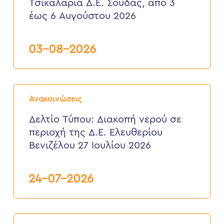
Τσικαλαριά Δ.Ε. Σούδας, από 3
Πλαστήρα,
έως 6 Αυγούστου 2026
περιοχή
Τσικαλαριά
Δ.Ε.
Σούδας,
03-08-2026
από
3
έως
6
Δελτίο
Αυγούστου
Τύπου:
2026
Ανακοινώσεις
Διακοπή
νερού
Δελτίο Τύπου: Διακοπή νερού σε
σε
περιοχή της Δ.Ε. Ελευθερίου
περιοχή
της
Βενιζέλου 27 Ιουλίου 2026
Δ.Ε.
Ελευθερίου
Βενιζέλου
24-07-2026
27
Ιουλίου
2026
Δελτίο