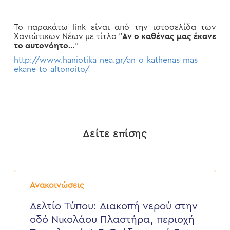
Το παρακάτω link είναι από την ιστοσελίδα των
Χανιώτικων Νέων με τίτλο "
Αν ο καθένας μας έκανε
το αυτονόητο…
"
http://www.haniotika-nea.gr/an-o-kathenas-mas-
ekane-to-aftonoito/
Δείτε επίσης
Δελτίο
Τύπου:
Ανακοινώσεις
Διακοπή
νερού
Δελτίο Τύπου: Διακοπή νερού στην
στην
οδό Νικολάου Πλαστήρα, περιοχή
οδό
Νικολάου