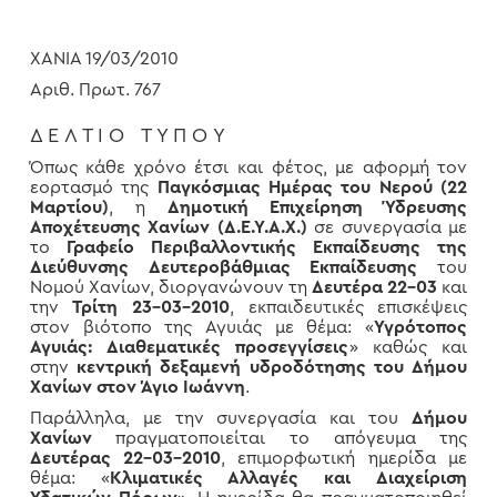
ΧΑΝΙΑ 19/03/2010
Αριθ. Πρωτ. 767
Δ Ε Λ Τ Ι Ο Τ Υ Π Ο Υ
Όπως κάθε χρόνο έτσι και φέτος, με αφορμή τον
εορτασμό της
Παγκόσμιας Ημέρας του Νερού (22
Μαρτίου)
, η
Δημοτική Επιχείρηση Ύδρευσης
Αποχέτευσης Χανίων (Δ.Ε.Υ.Α.Χ.)
σε συνεργασία με
το
Γραφείο Περιβαλλοντικής Εκπαίδευσης της
Διεύθυνσης Δευτεροβάθμιας Εκπαίδευσης
του
Νομού Χανίων, διοργανώνουν τη
Δευτέρα 22-03
και
την
Τρίτη 23-03-2010
, εκπαιδευτικές επισκέψεις
στον βιότοπο της Αγυιάς με θέμα: «
Υγρότοπος
Αγυιάς: Διαθεματικές προσεγγίσεις
» καθώς και
στην
κεντρική δεξαμενή υδροδότησης του Δήμου
Χανίων στον Άγιο Ιωάννη
.
Παράλληλα, με την συνεργασία και του
Δήμου
Χανίων
πραγματοποιείται το απόγευμα της
Δευτέρας 22-03-2010
, επιμορφωτική ημερίδα με
θέμα: «
Κλιματικές Αλλαγές και Διαχείριση