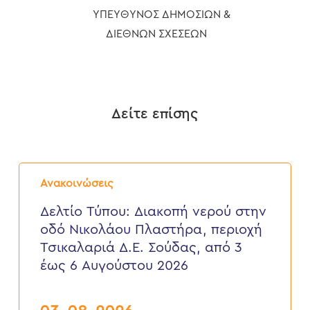
ΥΠΕΥΘΥΝΟΣ ΔΗΜΟΣΙΩΝ &
ΔΙΕΘΝΩΝ ΣΧΕΣΕΩΝ
Δείτε επίσης
Δελτίο
Τύπου:
Ανακοινώσεις
Διακοπή
νερού
Δελτίο Τύπου: Διακοπή νερού στην
στην
οδό Νικολάου Πλαστήρα, περιοχή
οδό
Νικολάου
Τσικαλαριά Δ.Ε. Σούδας, από 3
Πλαστήρα,
έως 6 Αυγούστου 2026
περιοχή
Τσικαλαριά
Δ.Ε.
Σούδας,