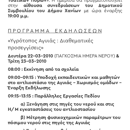
Υδατικών Πόρων
». Η ημερίδα θα πραγματοποιηθεί
στην
αίθουσα συνεδριάσεων του Δημοτικού
Συμβουλίου του Δήμου Χανίων
με ώρα έναρξης
19:00 μ.μ.
Π Ρ Ο Γ Ρ Α Μ Μ Α Ε Κ Δ Η Λ Ω Σ Ε Ω Ν
«Υγρότοπος Αγυιάς : Διαθεματικές
προσεγγίσεις»
Δευτέρα 22-03-2010
(ΠΑΓΚΟΣΜΙΑ ΗΜΕΡΑ ΝΕΡΟΥ)
&
Τρίτη 23-03-2010
08:00 : Εκκίνηση από τα σχολεία
09:00-09:15 : Υποδοχή εκπαιδευτικών και μαθητών
στο αντλιοστάσιο της
Αγυιάς – Χωρισμός ομάδων –
Έναρξη Εκδήλωσης
09:15-13:15 : Παράλληλες Εργασίες Πεδίου
α) Ξενάγηση στις πηγές του νερού και στις
Η/Μ εγκαταστάσεις του αντλιοστασίου
β) Μέτρηση φυσικοχημικών παραμέτρων του
πόσιμου νερού στις πηγές της Αγυιάς