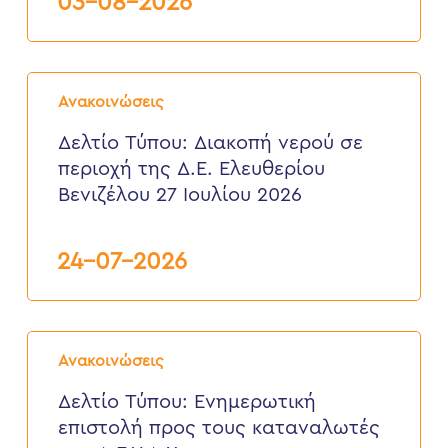
03-08-2026
από
3
έως
6
Δελτίο
Αυγούστου
Τύπου:
2026
Ανακοινώσεις
Διακοπή
νερού
Δελτίο Τύπου: Διακοπή νερού σε
σε
περιοχή της Δ.Ε. Ελευθερίου
περιοχή
της
Βενιζέλου 27 Ιουλίου 2026
Δ.Ε.
Ελευθερίου
Βενιζέλου
24-07-2026
27
Ιουλίου
2026
Δελτίο
Τύπου:
Ανακοινώσεις
Eνημερωτική
επιστολή
Δελτίο Τύπου: Eνημερωτική
προς
επιστολή προς τους καταναλωτές
τους
καταναλωτές