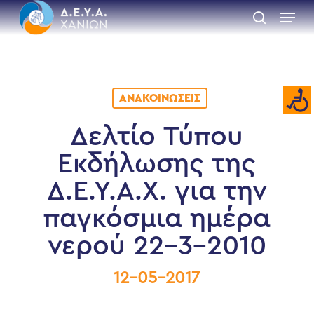
Skip
Menu
to
search
main
Close
content
Menu
ΑΝΑΚΟΙΝΏΣΕΙΣ
Δελτίο Τύπου
Εκδήλωσης της
Δ.Ε.Υ.Α.Χ. για την
παγκόσμια ημέρα
νερού 22-3-2010
12-05-2017