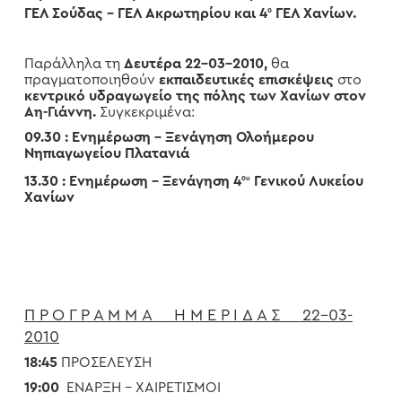
ΓΕΛ Σούδας – ΓΕΛ Ακρωτηρίου και 4
ΓΕΛ Χανίων.
ο
Παράλληλα τη
Δευτέρα 22-03-2010,
θα
πραγματοποιηθούν
εκπαιδευτικές επισκέψεις
στο
κεντρικό υδραγωγείο της πόλης των Χανίων στον
Αη-Γιάννη.
Συγκεκριμένα:
09.30
: Ενημέρωση – Ξενάγηση Ολοήμερου
Νηπιαγωγείου Πλατανιά
13.30 : Ενημέρωση – Ξενάγηση 4
Γενικού Λυκείου
ου
Χανίων
Π Ρ Ο Γ Ρ Α Μ Μ Α Η Μ Ε Ρ Ι Δ Α Σ 22-03-
2010
18:45
ΠΡΟΣΕΛΕΥΣΗ
19:00
ΕΝΑΡΞΗ – ΧΑΙΡΕΤΙΣΜΟΙ