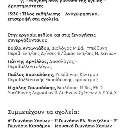
γ) Ξενάγηση στον βιότοπο της Αγυιάς –
Δραστηριότητες
13:30 : Τέλος εκδήλωσης – Αναχώρηση και
επιστροφή στα σχολεία.
Στην εργασία πεδίου και στις ξεναγήσεις
συνεργάζονται οι:
Βούλα Αντωνιάδου,
Βιολόγος M.Ed., Υπεύθυνη
Περιβ. Εκπ/σης Δ/νσης Β/θμιας Εκπ/σης Ν. Χανίων
Γιάννης Αρνέλλος,
Δασολόγος –
Περιβαλλοντολόγος
Παύλος Δασκαλάκης,
Υπεύθυνος Κέντρου
Περιβαλλοντικής Εκπαίδευσης Ιεράπετρας
Μιχάλης Ζουμαδάκης,
Βιολόγος, M.Sc., Ph.D.,
Υπεύθυνος Δημοσίων & Διεθνών Σχέσεων Δ.Ε.Υ.Α.Χ.
Συμμετέχουν τα σχολεία:
6
Γυμνάσιο Χανίων – 1
Γυμνάσιο Ελ. Βενιζέλου – 2
ο
ο
ο
Γυμνάσιο Κισσάμου – Μουσικό Γυμνάσιο Χανίων –