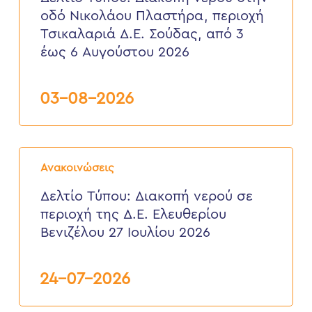
στην
οδό Νικολάου Πλαστήρα, περιοχή
οδό
Νικολάου
Τσικαλαριά Δ.Ε. Σούδας, από 3
Πλαστήρα,
έως 6 Αυγούστου 2026
περιοχή
Τσικαλαριά
Δ.Ε.
Σούδας,
03-08-2026
από
3
έως
6
Δελτίο
Αυγούστου
Τύπου:
2026
Ανακοινώσεις
Διακοπή
νερού
Δελτίο Τύπου: Διακοπή νερού σε
σε
περιοχή της Δ.Ε. Ελευθερίου
περιοχή
της
Βενιζέλου 27 Ιουλίου 2026
Δ.Ε.
Ελευθερίου
Βενιζέλου
24-07-2026
27
Ιουλίου
2026