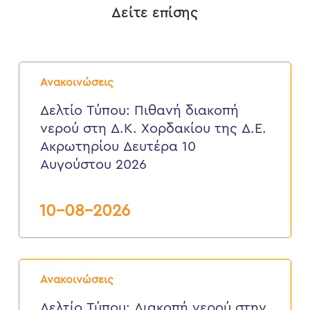
Δείτε επίσης
Δελτίο
Τύπου:
Ανακοινώσεις
Πιθανή
διακοπή
Δελτίο Τύπου: Πιθανή διακοπή
νερού
νερού στη Δ.Κ. Χορδακίου της Δ.Ε.
στη
Δ.Κ.
Ακρωτηρίου Δευτέρα 10
Χορδακίου
Αυγούστου 2026
της
Δ.Ε.
Ακρωτηρίου
Δευτέρα
10-08-2026
10
Αυγούστου
2026
Δελτίο
Τύπου:
Ανακοινώσεις
Διακοπή
νερού
Δελτίο Τύπου: Διακοπή νερού στην