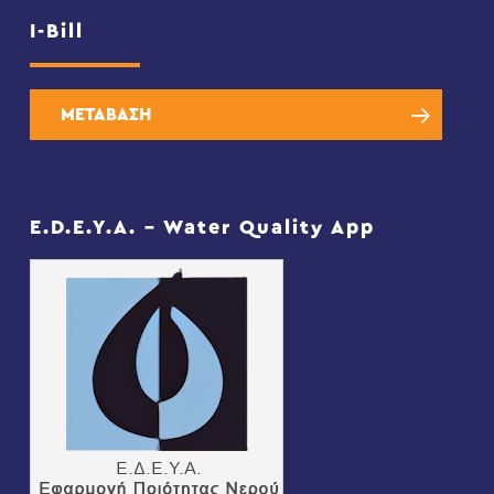
I-Bill
ΜΕΤΑΒΑΣΗ
E.D.E.Y.A. – Water Quality App