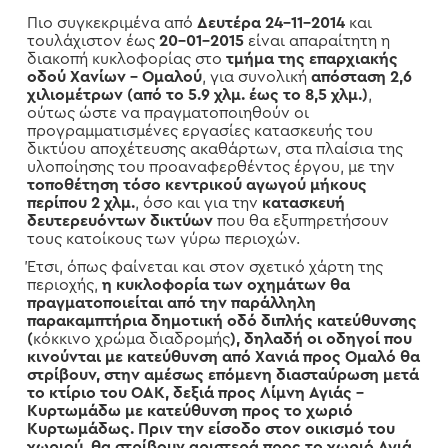
Πιο συγκεκριμένα από
Δευτέρα 24-11-2014
και
τουλάχιστον έως
20-01-2015
είναι απαραίτητη η
διακοπή κυκλοφορίας στο
τμήμα της επαρχιακής
οδού Χανίων – Ομαλού
, για συνολική
απόσταση 2,6
χιλιομέτρων (από το 5.9 χλμ. έως το 8,5 χλμ.)
,
ούτως ώστε να πραγματοποιηθούν οι
προγραμματισμένες εργασίες κατασκευής του
δικτύου αποχέτευσης ακαθάρτων, στα πλαίσια της
υλοποίησης του προαναφερθέντος έργου, με την
τοποθέτηση τόσο κεντρικού αγωγού μήκους
περίπου 2 χλμ.
, όσο και για την
κατασκευή
δευτερευόντων δικτύων
που θα εξυπηρετήσουν
τους κατοίκους των γύρω περιοχών.
Έτσι, όπως φαίνεται και στον σχετικό χάρτη της
περιοχής,
η κυκλοφορία των οχημάτων θα
πραγματοποιείται από την παράλληλη
παρακαμπτήρια δημοτική οδό διπλής κατεύθυνσης
(
κόκκινο χρώμα διαδρομής
), δηλαδή οι οδηγοί που
κινούνται με κατεύθυνση από Χανιά προς Ομαλό θα
στρίβουν, στην αμέσως επόμενη διασταύρωση μετά
το κτίριο του ΟΑΚ, δεξιά προς Λίμνη Αγιάς –
Κυρτωμάδω με κατεύθυνση προς το χωριό
Κυρτωμάδως. Πριν την είσοδο στον οικισμό του
χωριού, θα στρίβουν αριστερά προς το χωριό Αγιά