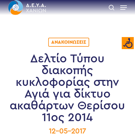
Skip
Menu
to
search
main
Close
content
Menu
ΑΝΑΚΟΙΝΏΣΕΙΣ
Δελτίο Τύπου
διακοπής
κυκλοφορίας στην
Αγιά για δίκτυο
ακαθάρτων Θερίσου
11ος 2014
12-05-2017