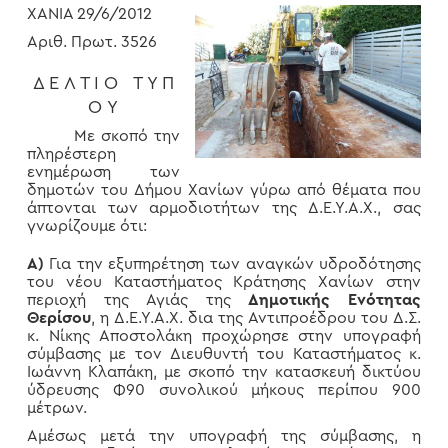
ΧΑΝΙΑ 29/6/2012
Αριθ. Πρωτ. 3526
Δ Ε Λ Τ Ι Ο Τ Υ Π
Ο Υ
Με σκοπό την
πληρέστερη
ενημέρωση των
δημοτών του Δήμου Χανίων γύρω από θέματα που
άπτονται των αρμοδιοτήτων της Δ.Ε.Υ.Α.Χ., σας
γνωρίζουμε ότι:
Α)
Για την εξυπηρέτηση των αναγκών υδροδότησης
του νέου Καταστήματος Κράτησης Χανίων στην
περιοχή της Αγιάς της
Δημοτικής Ενότητας
Θερίσου
, η Δ.Ε.Υ.Α.Χ. δια της Αντιπροέδρου του Δ.Σ.
κ. Νίκης Αποστολάκη προχώρησε στην υπογραφή
σύμβασης με τον Διευθυντή του Καταστήματος κ.
Ιωάννη Κλαπάκη, με σκοπό την κατασκευή δικτύου
ύδρευσης Φ90 συνολικού μήκους περίπου 900
μέτρων.
Αμέσως μετά την υπογραφή της σύμβασης, η