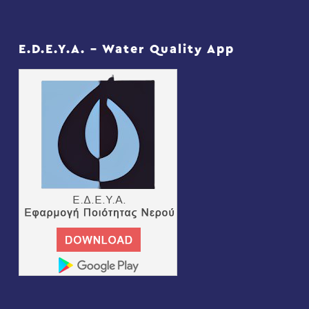
E.D.E.Y.A. – Water Quality App