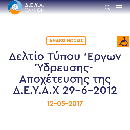
Skip
Menu
to
search
main
Close
content
Menu
ΑΝΑΚΟΙΝΏΣΕΙΣ
Δελτίο Τύπου ‘Εργων
Ύδρευσης-
Αποχέτευσης της
Δ.Ε.Υ.Α.Χ 29-6-2012
12-05-2017