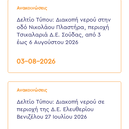
Δελτίο
Τύπου:
Ανακοινώσεις
Διακοπή
νερού
Δελτίο Τύπου: Διακοπή νερού στην
στην
οδό Νικολάου Πλαστήρα, περιοχή
οδό
Νικολάου
Τσικαλαριά Δ.Ε. Σούδας, από 3
Πλαστήρα,
έως 6 Αυγούστου 2026
περιοχή
Τσικαλαριά
Δ.Ε.
Σούδας,
03-08-2026
από
3
έως
6
Δελτίο
Αυγούστου
Τύπου:
2026
Ανακοινώσεις
Διακοπή
νερού
Δελτίο Τύπου: Διακοπή νερού σε
σε
περιοχή της Δ.Ε. Ελευθερίου
περιοχή
της
Βενιζέλου 27 Ιουλίου 2026
Δ.Ε.
Ελευθερίου