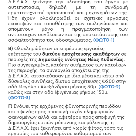
Δ.Ε.Υ.Α.Χ. ξεκίνησε την υλοποίηση του έργου με
αυτεπιστασία, δηλαδή με τη συνδρομή
εργατοτεχνικού προσωπικού και μηχανημάτων της.
Ήδη έχουν ολοκληρωθεί οι σχετικές εργασίες
εκσκαφών και τοποθέτησης των σωληνώσεων και
απομένουν μόνο η πραγματοποίηση των
αντίστοιχων συνδέσεων και της αποκατάστασης του
ασφαλτοτάπητα του οδοστρώματος.
(ΦΩΤΟ-1)
Β)
Ολοκληρώθηκαν οι επιμέρους εργασίες
επέκτασης του
δικτύου αποχέτευσης ακαθάρτων
σε
περιοχές της
Δημοτικής Ενότητας Νέας Κυδωνίας
.
Πιο συγκεκριμένα, κατόπιν αιτήματος των κατοίκων
της περιοχής, τα συνεργεία αποχέτευσης της
Δ.Ε.Υ.Α.Χ. κατασκεύασαν με ίδια μέσα και κάτω από
δύσκολες συνθήκες, δίκτυο αποχέτευσης Φ200 στην
οδό Μεγάλου Αλεξάνδρου μήκους 30μ.
(ΦΩΤΟ-2)
καθώς και στην οδό Ιφιγένειας μήκους 150μ.
(ΦΩΤΟ-3)
Γ)
Ενόψει της ερχόμενης φθινοπωρινής περιόδου
και αφενός προς αποφυγή τυχόν πλημμυρικών
φαινομένων αλλά και αφετέρου προς αποφυγή της
δημιουργίας εστιών ρύπανσης και μόλυνσης, η
Δ.Ε.Υ.Α.Χ. έχει ξεκινήσει από νωρίς φέτος, τόσο τις
εργασίες του καθιερωμένου καθαρισμού των