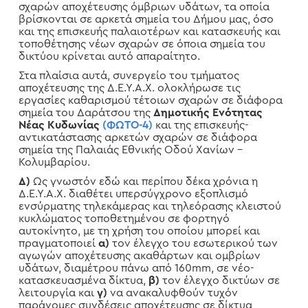
σχαρών αποχέτευσης όμβριων υδάτων, τα οποία
βρίσκονται σε αρκετά σημεία του Δήμου μας, όσο
και της επισκευής παλαιοτέρων και κατασκευής και
τοποθέτησης νέων σχαρών σε όποια σημεία του
δικτύου κρίνεται αυτό απαραίτητο.
Στα πλαίσια αυτά, συνεργείο του τμήματος
αποχέτευσης της Δ.Ε.Υ.Α.Χ. ολοκλήρωσε τις
εργασίες καθαρισμού τέτοιων σχαρών σε διάφορα
σημεία του Δαράτσου της
Δημοτικής Ενότητας
Νέας Κυδωνίας
(ΦΩΤΟ-4)
και της επισκευής-
αντικατάστασης αρκετών σχαρών σε διάφορα
σημεία της Παλαιάς Εθνικής Οδού Χανίων –
Κολυμβαρίου.
Δ)
Ως γνωστόν εδώ και περίπου δέκα χρόνια η
Δ.Ε.Υ.Α.Χ. διαθέτει υπερσύγχρονο εξοπλισμό
ενσύρματης τηλεκάμερας και τηλεόρασης κλειστού
κυκλώματος τοποθετημένου σε φορτηγό
αυτοκίνητο, με τη χρήση του οποίου μπορεί και
πραγματοποιεί
α)
τον έλεγχο του εσωτερικού των
αγωγών αποχέτευσης ακαθάρτων και ομβρίων
υδάτων, διαμέτρου πάνω από 160mm, σε νέο-
κατασκευασμένα δίκτυα,
β)
τον έλεγχο δικτύων σε
λειτουργία και
γ)
να ανακαλυφθούν τυχόν
παράνομες συνδέσεις αποχέτευσης σε δίκτυα