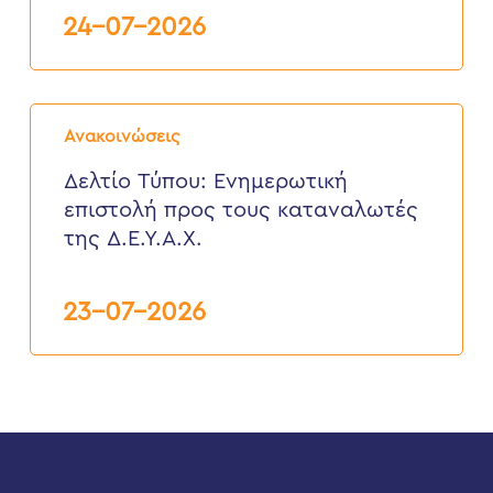
Βενιζέλου
24-07-2026
27
Ιουλίου
2026
Δελτίο
Τύπου:
Ανακοινώσεις
Eνημερωτική
επιστολή
Δελτίο Τύπου: Eνημερωτική
προς
επιστολή προς τους καταναλωτές
τους
καταναλωτές
της Δ.Ε.Υ.Α.Χ.
της
Δ.Ε.Υ.Α.Χ.
23-07-2026