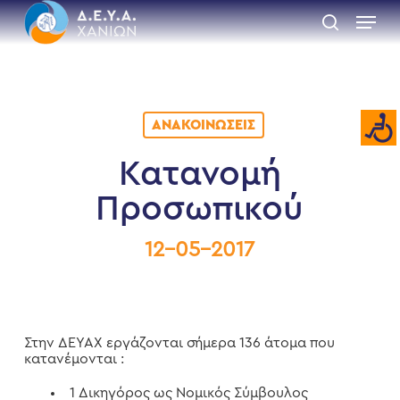
Skip
Menu
to
search
main
Close
content
Menu
ΑΝΑΚΟΙΝΏΣΕΙΣ
Κατανομή
Προσωπικού
12-05-2017
Στην ΔΕΥΑΧ εργάζονται σήμερα 136 άτομα που
κατανέμονται :
1 Δικηγόρος ως Νομικός Σύμβουλος