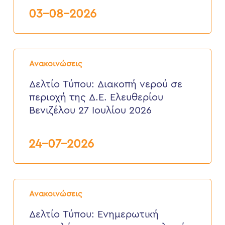
Δ.Ε.
Σούδας,
03-08-2026
από
3
έως
6
Δελτίο
Αυγούστου
Τύπου:
2026
Ανακοινώσεις
Διακοπή
νερού
Δελτίο Τύπου: Διακοπή νερού σε
σε
περιοχή της Δ.Ε. Ελευθερίου
περιοχή
της
Βενιζέλου 27 Ιουλίου 2026
Δ.Ε.
Ελευθερίου
Βενιζέλου
24-07-2026
27
Ιουλίου
2026
Δελτίο
Τύπου:
Ανακοινώσεις
Eνημερωτική
επιστολή
Δελτίο Τύπου: Eνημερωτική
προς