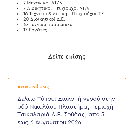
7 Μηχανικοί ΑΤ/5
7 Διοικητικοί Πτυχιούχοι ΑΤ/4
16 Τεχνικοι & Διοικητ. Πτυχιούχοι Τ.Ε.
20 Διοικητικοί Δ.Ε.
67 Τεχνικό προσωπικό
17 Εργάτες
Δείτε επίσης
Δελτίο
Τύπου:
Ανακοινώσεις
Διακοπή
νερού
Δελτίο Τύπου: Διακοπή νερού στην
στην
οδό Νικολάου Πλαστήρα, περιοχή
οδό
Νικολάου
Τσικαλαριά Δ.Ε. Σούδας, από 3
Πλαστήρα,
έως 6 Αυγούστου 2026
περιοχή
Τσικαλαριά