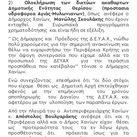
2)
Ολοκλήρωση των δικτύων ακαθαρτων
Δημοτικής Ενότητας Θερίσου (προστασια
υδροφορεα Αγιάς-Μυλωνιανων)
, όπως ανέφερε ο
Δήμαρχος Χανίων,
Μανώλης Σκουλάκης
που έχουν
ενταχθεί σε Ευρωπαϊκά προγράμματα
χρηματοδότησης και είναι ήδη σε εξέλιξη.
‘’ Ως Δήμαρχος και Πρόεδρος της Δ.Ε.Υ.Α.Χ., νιώθω
πολύ χαρούμενος για την σημερινή ανακοίνωση και
θέλω να ευχαριστήσω την Περιφέρεια Κρήτης για
την άψογη συνεργασία που είχαμε αλλά και το
προσωπικό της ΔΕΥΑΧ για την τεράστια
προσπάθεια που κατέβαλαν‘’ τόνισε ο Δήμαρχος
Χανίων.
Ενώ συνεχίζοντας επεσήμανε ότι ‘’οι δύο στόχοι
που είχαμε θέσει ως Δημοτική Αρχή επιτεύχθηκαν
αφενός με την επιμήκυνση του χρόνου
αποπληρωμής του Δανείου της Δ.ΕΥ.Α.Χ. και
αφετέρου με την υλοποίηση των παραπάνω έργων.
Από την πλευρά του ο Αντιπεριφερειάρχης Χανίων
κ.
Aπόστολος Βουλγαράκης
ανέφερε ότι και η
Περιφέρεια αλλά και ο Δήμος Χανίων είχαν θέσει
ως προτεραιότητα τους τα εν λόγω έργα,
προσθέτοντας ότι πρόκειται ίσως για τα