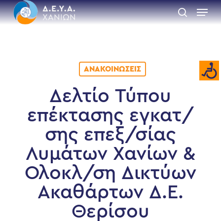
Skip
Menu
to
search
main
Close
content
Menu
ΑΝΑΚΟΙΝΏΣΕΙΣ
Δελτίο Τύπου
επέκτασης εγκατ/
σης επεξ/σίας
Λυμάτων Χανίων &
Ολοκλ/ση Δικτύων
Ακαθάρτων Δ.Ε.
Θερίσου