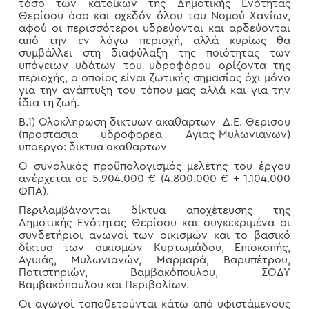
τόσο των κατοίκων της Δημοτικής Ενότητας
Θερίσου όσο και σχεδόν όλου του Νομού Χανίων,
αφού οι περισσότεροι υδρεύονται και αρδεύονται
από την εν λόγω περιοχή, αλλά κυρίως θα
συμβάλλει στη διαφύλαξη της ποιότητας των
υπόγειων υδάτων του υδροφόρου ορίζοντα της
περιοχής, ο οποίος είναι ζωτικής σημασίας όχι μόνο
για την ανάπτυξη του τόπου μας αλλά και για την
ίδια τη ζωή.
Β.1) Ολοκληρωση δικτυων ακαθαρτων Δ.Ε. Θερισου
(προστασια υδροφορεα Αγιας-Μυλωνιανων)
υποεργο: δικτυα ακαθαρτων
Ο συνολικός προϋπολογισμός μελέτης του έργου
ανέρχεται σε 5.904.000 € (4.800.000 € + 1.104.000
ΦΠΑ).
Περιλαμβάνονται δίκτυα αποχέτευσης της
Δημοτικής Ενότητας Θερίσου και συγκεκριμένα οι
συνδετήριοι αγωγοί των οικισμών και το βασικό
δίκτυο των οικισμών Κυρτωμάδου, Επισκοπής,
Αγυιάς, Μυλωνιανών, Μαρμαρά, Βαρυπέτρου,
Ποτιστηριών, Βαμβακόπουλου, ΣΟΔΥ
Βαμβακόπουλου και Περιβολίων.
Οι αγωγοί τοποθετούνται κάτω από υφιστάμενους