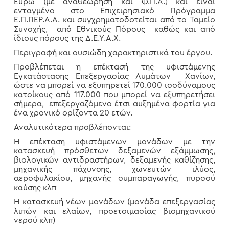
Ευρώ (με αναθεώρηση και Φ.Π.Α.) και είναι
ενταγμένο στο Επιχειρησιακό Πρόγραμμα
Ε.Π.ΠΕΡ.Α.Α. και συγχρηματοδοτείται από το Ταμείο
Συνοχής, από Εθνικούς Πόρους καθώς και από
ίδιους πόρους της Δ.Ε.Υ.Α.Χ.
Περιγραφή και ουσιώδη χαρακτηριστικά του έργου.
Προβλέπεται η επέκτασή της υφιστάμενης
Εγκατάστασης Επεξεργασίας Λυμάτων Χανίων,
ώστε να μπορεί να εξυπηρετεί 170.000 ισοδύναμους
κατοίκους από 117.000 που μπορεί να εξυπηρετήσει
σήμερα, επεξεργαζόμενο έτσι αυξημένα φορτία για
ένα χρονικό ορίζοντα 20 ετών.
Αναλυτικότερα προβλέπονται:
Η επέκταση υφιστάμενων μονάδων με την
κατασκευή πρόσθετων δεξαμενών εξάμμωσης,
βιολογικών αντιδραστήρων, δεξαμενής καθίζησης,
μηχανικής πάχυνσης, χωνευτών ιλύος,
αεροφυλακίου, μηχανής συμπαραγωγής, πυρσού
καύσης κλπ
Η κατασκευή νέων μονάδων (μονάδα επεξεργασίας
λιπών και ελαίων, προετοιμασίας βιομηχανικού
νερού κλπ)