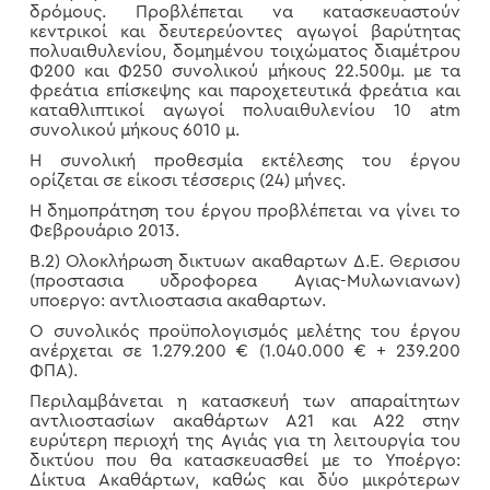
δρόμους. Προβλέπεται να κατασκευαστούν
κεντρικοί και δευτερεύοντες αγωγοί βαρύτητας
πολυαιθυλενίου, δομημένου τοιχώματος διαμέτρου
Φ200 και Φ250 συνολικού μήκους 22.500μ. με τα
φρεάτια επίσκεψης και παροχετευτικά φρεάτια και
καταθλιπτικοί αγωγοί πολυαιθυλενίου 10 atm
συνολικού μήκους 6010 μ.
Η συνολική προθεσμία εκτέλεσης του έργου
ορίζεται σε είκοσι τέσσερις (24) μήνες.
Η δημοπράτηση του έργου προβλέπεται να γίνει το
Φεβρουάριο 2013.
Β.2) Ολοκλήρωση δικτυων ακαθαρτων Δ.Ε. Θερισου
(προστασια υδροφορεα Αγιας-Μυλωνιανων)
υποεργο: αντλιοστασια ακαθαρτων.
Ο συνολικός προϋπολογισμός μελέτης του έργου
ανέρχεται σε 1.279.200 € (1.040.000 € + 239.200
ΦΠΑ).
Περιλαμβάνεται η κατασκευή των απαραίτητων
αντλιοστασίων ακαθάρτων Α21 και Α22 στην
ευρύτερη περιοχή της Αγιάς για τη λειτουργία του
δικτύου που θα κατασκευασθεί με το Υποέργο:
Δίκτυα Ακαθάρτων, καθώς και δύο μικρότερων