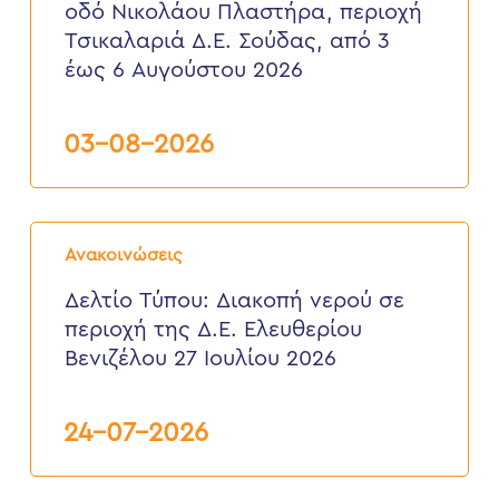
οδό Νικολάου Πλαστήρα, περιοχή
οδό
Νικολάου
Τσικαλαριά Δ.Ε. Σούδας, από 3
Πλαστήρα,
έως 6 Αυγούστου 2026
περιοχή
Τσικαλαριά
Δ.Ε.
Σούδας,
03-08-2026
από
3
έως
6
Δελτίο
Αυγούστου
Τύπου:
2026
Ανακοινώσεις
Διακοπή
νερού
Δελτίο Τύπου: Διακοπή νερού σε
σε
περιοχή της Δ.Ε. Ελευθερίου
περιοχή
της
Βενιζέλου 27 Ιουλίου 2026
Δ.Ε.
Ελευθερίου
Βενιζέλου
24-07-2026
27
Ιουλίου
2026