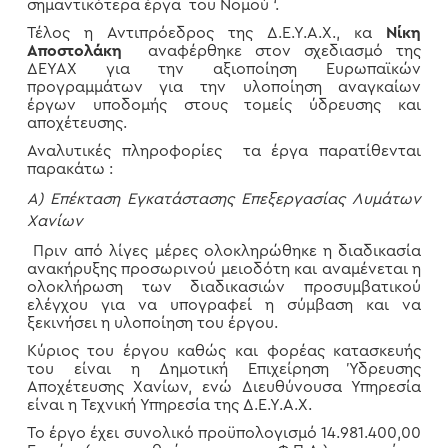
σημαντικότερα έργα του Νομού ‘.
Τέλος η Αντιπρόεδρος της Δ.Ε.Υ.Α.Χ., κα
Νίκη
Αποστολάκη
αναφέρθηκε στον σχεδιασμό της
ΔΕΥΑΧ για την αξιοποίηση Ευρωπαϊκών
προγραμμάτων για την υλοποίηση αναγκαίων
έργων υποδομής στους τομείς ύδρευσης και
αποχέτευσης.
Αναλυτικές πληροφορίες τα έργα παρατίθενται
παρακάτω :
Α) Επέκταση Εγκατάστασης Επεξεργασίας Λυμάτων
Χανίων
Πριν από λίγες μέρες ολοκληρώθηκε η διαδικασία
ανακήρυξης προσωρινού μειοδότη και αναμένεται η
ολοκλήρωση των διαδικασιών προσυμβατικού
ελέγχου για να υπογραφεί η σύμβαση και να
ξεκινήσει η υλοποίηση του έργου.
Κύριος του έργου καθώς και φορέας κατασκευής
του είναι η Δημοτική Επιχείρηση Ύδρευσης
Αποχέτευσης Χανίων, ενώ Διευθύνουσα Υπηρεσία
είναι η Τεχνική Υπηρεσία της Δ.Ε.Υ.Α.Χ.
Το έργο έχει συνολικό προϋπολογισμό 14.981.400,00