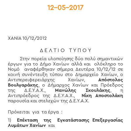
12-05-2017
ΧΑΝΙΑ 10/12/2012
Δ Ε Λ Τ Ι Ο Τ Υ Π Ο Υ
Στην πορεία υλοποίησης δύο πολύ σημαντικών
έργων για το Δήμο Χανίων αλλά και ολόκληρο το
Νομό αναφέρθηκαν σήμερα Δευτέρα 10/12/12 σε
κοινή συνέντευξη τύπου στο Δημαρχείο Χανίων, ο
Αντιπερειφερειάρχης Χανίων,
Απόστολος
Βουλγαράκης
, ο Δήμαρχος Χανίων και Πρόεδρος
της Δ.Ε.Υ.Α.Χ.,
Μανώλης Σκουλάκης
, η
Αντιπρόεδρος της Δ.Ε.Υ.Α.Χ.,
Νίκη Αποστολάκη
παρουσία και στελεχών της Δ.Ε.Υ.Α.Χ.
Πρόκειται για τα έργα :
1)
Επέκταση της Εγκατάστασης Επεξεργασίας
Λυμάτων Χανίων
και