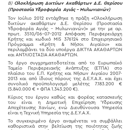
Β)
Ολοκλήρωση Δικτύων Ακαθάρτων Δ.Ε. Θερίσου
(Προστασία Υδροφορέα Αγιάς – Μυλωνιανών)
Τον Ιούλιο 2012 εντάχθηκε η πράξη «Ολοκλήρωση
δικτύων ακαθάρτων Δ.Ε. Θερίσου (Προστασία
Υδροφορέα Αγιάς – Μυλωνιανών)» με την με αρ.
πρωτ. 3510/06-07-2012 Απόφαση Περιφερειάρχη
Κρήτης και κωδικό MIS 376124 στο Επιχειρησιακό
Πρόγραμμα «Κρήτη & Νήσοι Αιγαίου» και
περιλαμβάνει τα δύο υποέργα ΔΙΚΤΥΑ ΑΚΑΘΑΡΤΩΝ
και ΑΝΤΛΙΟΣΤΑΣΙΑ ΑΚΑΘΑΡΤΩΝ.
Το έργο συγχρηματοδοτείται από το Ευρωπαϊκό
Ταμείο Περιφερειακής Ανάπτυξης (ΕΤΠΑ) στο
πλαίσιο του Ε.Π. Κρήτης και Νήσων Αιγαίου 2007-
2013 και από ίδιους πόρους της Δ.Ε.Υ.Α.Χ. και έχει
συνολικό προϋπολογισμό μελέτης 7.183.200 €
(5.840.000 € + ΦΠΑ 1.343.200 €).
Κύριος του έργου καθώς και φορέας κατασκευής
του είναι η Δημοτική Επιχείρηση Ύδρευσης
Αποχέτευσης Χανίων, ενώ Διευθύνουσα Υπηρεσία
είναι η Τεχνική Υπηρεσία της Δ.Ε.Υ.Α.Χ.
Το συγκεκριμένο έργο αναμένεται να συμβάλλει
καθοριστικά στην βελτίωση της ποιότητας ζωής